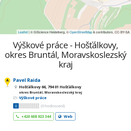
Leaflet
| © GIScience Heidelberg, ©
OpenStreetMap
& contributors, CC-BY-SA
Výškové práce - Hošťálkovy,
okres Bruntál, Moravskoslezský
kraj
Pavel Raida
Hošťálkovy 66, 794 01 Hošťálkovy
okres Bruntál, Moravskoslezský kraj
Výškové práce
0
(
0
hodnocení)
+420 608 923 344
Web