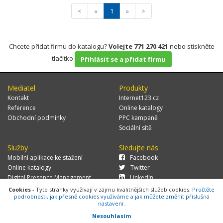
<
«
1
»
>
Chcete přidat firmu do katalogu?
Volejte 771 270 421
nebo stiskněte
tlačítko
Přihlásit se a přidat firmu
Mediatel
Produkty
Kontakt
Internet123.cz
Reference
Online katalogy
Obchodní podmínky
PPC kampaně
Sociální sítě
Služby
Sledujte nás
Mobilní aplikace ke stažení
Facebook
Online katalogy
Twitter
Digital Presence Management
LinkedIn
Více zákazníků
Cookies
- Tyto stránky využívají v zájmu kvalitnějších služeb cookies.
Pročtěte
podrobnosti, jak přesně cookies využíváme a jak můžete změnit příslušná
nastavení.
Nesouhlasím
© 2026 MEDIATEL CZ, s.r.o.,
Za Potokem 46/4, 106 00 Praha 10, tel.: