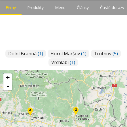
Firmy
Produkty
Menu
Články
Časté dotazy
Dolní Branná
(1)
Horní Maršov
(1)
Trutnov
(5)
Vrchlabí
(1)
+
-