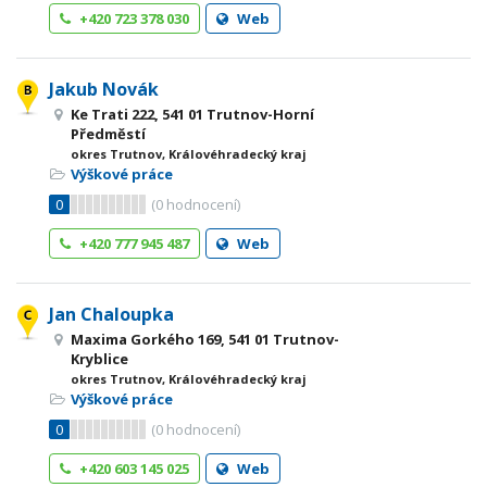
+420 723 378 030
Web
Jakub Novák
Ke Trati 222, 541 01 Trutnov-Horní
Předměstí
okres Trutnov, Královéhradecký kraj
Výškové práce
0
(
0
hodnocení)
+420 777 945 487
Web
Jan Chaloupka
Maxima Gorkého 169, 541 01 Trutnov-
Kryblice
okres Trutnov, Královéhradecký kraj
Výškové práce
0
(
0
hodnocení)
+420 603 145 025
Web