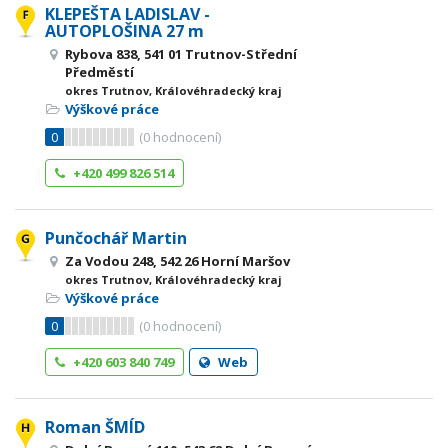
KLEPEŠTA LADISLAV -
AUTOPLOŠINA 27 m
Rybova 838, 541 01 Trutnov-Střední
Předměstí
okres Trutnov, Královéhradecký kraj
Výškové práce
0
(
0
hodnocení)
+420 499 826 514
Punčochář Martin
Za Vodou 248, 542 26 Horní Maršov
okres Trutnov, Královéhradecký kraj
Výškové práce
0
(
0
hodnocení)
+420 603 840 749
Web
Roman ŠMÍD