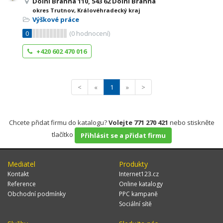
Dolní Branná 110, 543 62 Dolní Branná
okres Trutnov, Královéhradecký kraj
Výškové práce
0
(
0
hodnocení)
+420 602 470 016
<
«
1
»
>
Chcete přidat firmu do katalogu?
Volejte 771 270 421
nebo stiskněte
tlačítko
Přihlásit se a přidat firmu
Mediatel
Produkty
Kontakt
Internet123.cz
Reference
Online katalogy
Obchodní podmínky
PPC kampaně
Sociální sítě