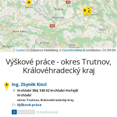
Leaflet
| © GIScience Heidelberg, ©
OpenStreetMap
& contributors, CC-BY-SA
Výškové práce - okres Trutnov,
Královéhradecký kraj
Ing. Zbyněk Kincl
Vrchlabí 384, 543 02 Vrchlabí-Hořejší
Vrchlabí
okres Trutnov, Královéhradecký kraj
Výškové práce
0
(
0
hodnocení)