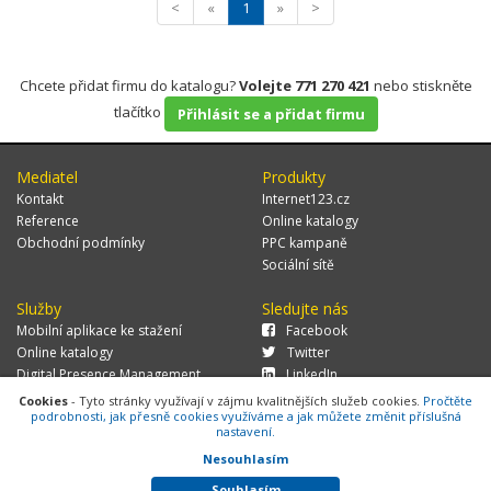
<
«
1
»
>
Chcete přidat firmu do katalogu?
Volejte 771 270 421
nebo stiskněte
tlačítko
Přihlásit se a přidat firmu
Mediatel
Produkty
Kontakt
Internet123.cz
Reference
Online katalogy
Obchodní podmínky
PPC kampaně
Sociální sítě
Služby
Sledujte nás
Mobilní aplikace ke stažení
Facebook
Online katalogy
Twitter
Digital Presence Management
LinkedIn
Více zákazníků
Cookies
- Tyto stránky využívají v zájmu kvalitnějších služeb cookies.
Pročtěte
podrobnosti, jak přesně cookies využíváme a jak můžete změnit příslušná
nastavení.
Nesouhlasím
© 2026 MEDIATEL CZ, s.r.o.,
Za Potokem 46/4, 106 00 Praha 10, tel.:
+420 771 270 421, verze 1.29.0.143,
Cookies
Souhlasím