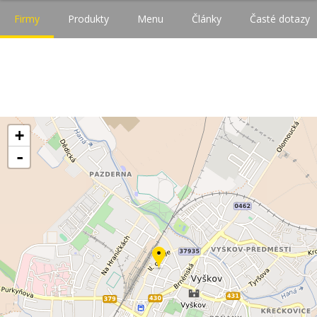
Firmy
Produkty
Menu
Články
Časté dotazy
+
-