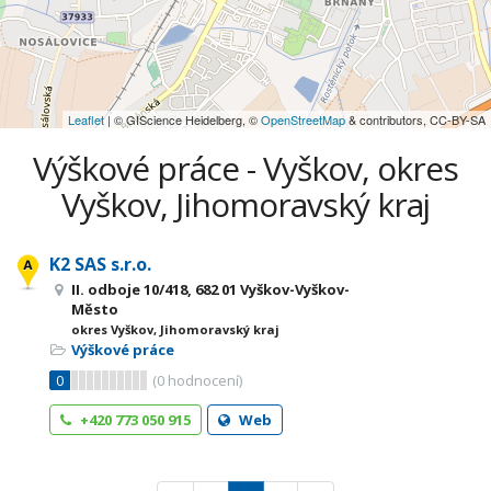
Leaflet
| © GIScience Heidelberg, ©
OpenStreetMap
& contributors, CC-BY-SA
Výškové práce - Vyškov, okres
Vyškov, Jihomoravský kraj
K2 SAS s.r.o.
II. odboje 10/418, 682 01 Vyškov-Vyškov-
Město
okres Vyškov, Jihomoravský kraj
Výškové práce
0
(
0
hodnocení)
+420 773 050 915
Web