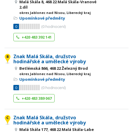
Malá Skála 8, 468 22 Malá Skála-Vranové
2.díl
okres Jablonec nad Nisou, Liberecký kraj
Upomínkové předměty
0
(
0
hodnocení)
+420 483 392 141
Znak Malá Skála, družstvo
hodinářské a umělecké výroby
Betlémská 866, 468 22 Železný Brod
okres Jablonec nad Nisou, Liberecký kraj
Upomínkové předměty
0
(
0
hodnocení)
+420 483 389 067
Znak Malá Skála, družstvo
hodinářské a umělecké výroby
Malá Skála 177, 468 22 Malá Skála-Labe