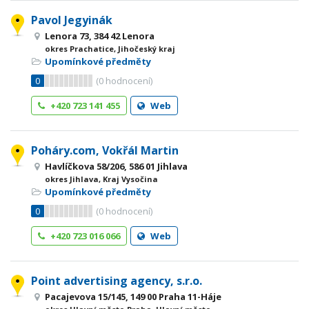
Pavol Jegyinák
Lenora 73, 384 42 Lenora
okres Prachatice, Jihočeský kraj
Upomínkové předměty
0
(
0
hodnocení)
+420 723 141 455
Web
Poháry.com, Vokřál Martin
Havlíčkova 58/206, 586 01 Jihlava
okres Jihlava, Kraj Vysočina
Upomínkové předměty
0
(
0
hodnocení)
+420 723 016 066
Web
Point advertising agency, s.r.o.
Pacajevova 15/145, 149 00 Praha 11-Háje