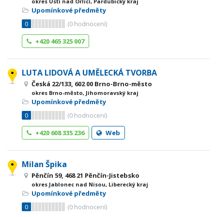
okres Ústí nad Orlicí, Pardubický kraj
Upomínkové předměty
0
(
0
hodnocení)
+420 465 325 007
LUTA LIDOVÁ A UMĚLECKÁ TVORBA
Česká 22/133, 602 00 Brno-Brno-město
okres Brno-město, Jihomoravský kraj
Upomínkové předměty
0
(
0
hodnocení)
+420 608 335 236
Web
Milan Špika
Pěnčín 59, 468 21 Pěnčín-Jistebsko
okres Jablonec nad Nisou, Liberecký kraj
Upomínkové předměty
0
(
0
hodnocení)