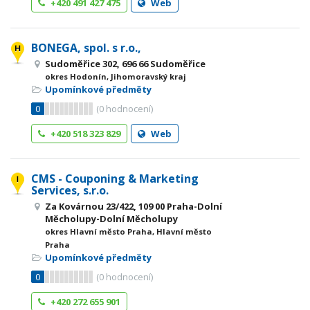
+420 491 427 475
Web
BONEGA, spol. s r.o.,
Sudoměřice 302, 696 66 Sudoměřice
okres Hodonín, Jihomoravský kraj
Upomínkové předměty
0
(
0
hodnocení)
+420 518 323 829
Web
CMS - Couponing & Marketing
Services, s.r.o.
Za Kovárnou 23/422, 109 00 Praha-Dolní
Měcholupy-Dolní Měcholupy
okres Hlavní město Praha, Hlavní město
Praha
Upomínkové předměty
0
(
0
hodnocení)
+420 272 655 901