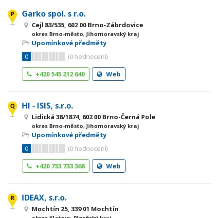
Garko spol. s r.o.
Cejl 83/535, 602 00 Brno-Zábrdovice
okres Brno-město, Jihomoravský kraj
Upomínkové předměty
0
(
0
hodnocení)
+420 545 212 640
Web
HI - ISIS, s.r.o.
Lidická 38/1874, 602 00 Brno-Černá Pole
okres Brno-město, Jihomoravský kraj
Upomínkové předměty
0
(
0
hodnocení)
+420 733 733 368
Web
IDEAX, s.r.o.
Mochtín 25, 339 01 Mochtín
okres Klatovy, Plzeňský kraj