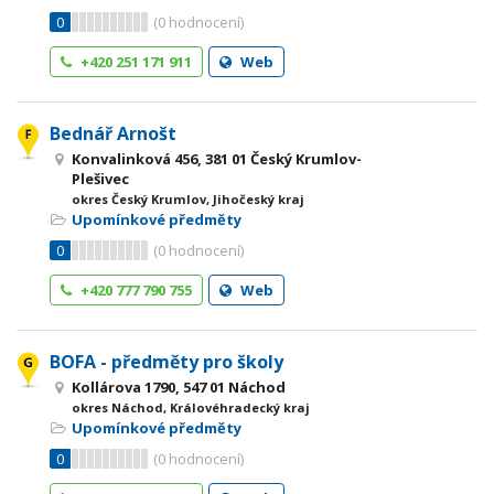
0
(
0
hodnocení)
+420 251 171 911
Web
Bednář Arnošt
Konvalinková 456, 381 01 Český Krumlov-
Plešivec
okres Český Krumlov, Jihočeský kraj
Upomínkové předměty
0
(
0
hodnocení)
+420 777 790 755
Web
BOFA - předměty pro školy
Kollárova 1790, 547 01 Náchod
okres Náchod, Královéhradecký kraj
Upomínkové předměty
0
(
0
hodnocení)