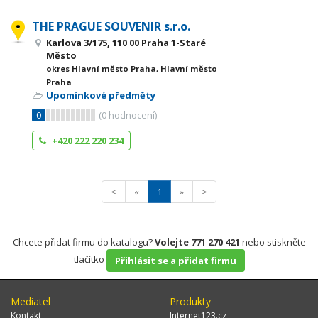
THE PRAGUE SOUVENIR s.r.o.
Karlova 3/175, 110 00 Praha 1-Staré
Město
okres Hlavní město Praha, Hlavní město
Praha
Upomínkové předměty
0
(
0
hodnocení)
+420 222 220 234
<
«
1
»
>
Chcete přidat firmu do katalogu?
Volejte 771 270 421
nebo stiskněte
tlačítko
Přihlásit se a přidat firmu
Mediatel
Produkty
Kontakt
Internet123.cz