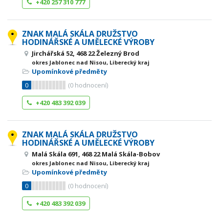
+420 257 310 777
ZNAK MALÁ SKÁLA DRUŽSTVO
HODINÁŘSKÉ A UMĚLECKÉ VÝROBY
Jirchářská 52, 468 22 Železný Brod
okres Jablonec nad Nisou, Liberecký kraj
Upomínkové předměty
0
(
0
hodnocení)
+420 483 392 039
ZNAK MALÁ SKÁLA DRUŽSTVO
HODINÁŘSKÉ A UMĚLECKÉ VÝROBY
Malá Skála 691, 468 22 Malá Skála-Bobov
okres Jablonec nad Nisou, Liberecký kraj
Upomínkové předměty
0
(
0
hodnocení)
+420 483 392 039