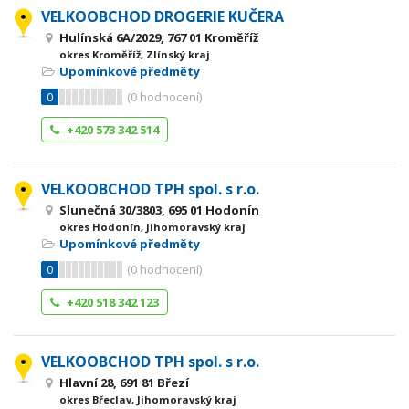
VELKOOBCHOD DROGERIE KUČERA
Hulínská 6A/2029, 767 01 Kroměříž
okres Kroměříž, Zlínský kraj
Upomínkové předměty
0
(
0
hodnocení)
+420 573 342 514
VELKOOBCHOD TPH spol. s r.o.
Slunečná 30/3803, 695 01 Hodonín
okres Hodonín, Jihomoravský kraj
Upomínkové předměty
0
(
0
hodnocení)
+420 518 342 123
VELKOOBCHOD TPH spol. s r.o.
Hlavní 28, 691 81 Březí
okres Břeclav, Jihomoravský kraj