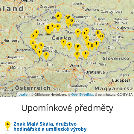
Leaflet
| © GIScience Heidelberg, ©
OpenStreetMap
& contributors, CC-BY-SA
Upomínkové předměty
Znak Malá Skála, družstvo
hodinářské a umělecké výroby