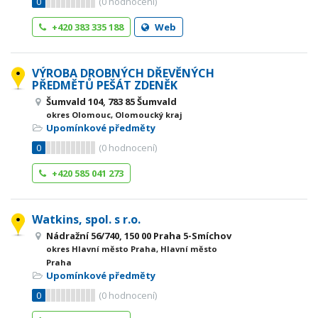
0
(
0
hodnocení)
+420 383 335 188
Web
VÝROBA DROBNÝCH DŘEVĚNÝCH
PŘEDMĚTŮ PEŠÁT ZDENĚK
Šumvald 104, 783 85 Šumvald
okres Olomouc, Olomoucký kraj
Upomínkové předměty
0
(
0
hodnocení)
+420 585 041 273
Watkins, spol. s r.o.
Nádražní 56/740, 150 00 Praha 5-Smíchov
okres Hlavní město Praha, Hlavní město
Praha
Upomínkové předměty
0
(
0
hodnocení)