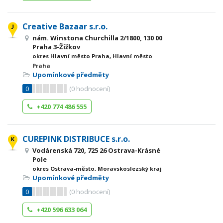
Creative Bazaar s.r.o.
nám. Winstona Churchilla 2/1800, 130 00
Praha 3-Žižkov
okres Hlavní město Praha, Hlavní město
Praha
Upomínkové předměty
0
(
0
hodnocení)
+420 774 486 555
CUREPINK DISTRIBUCE s.r.o.
Vodárenská 720, 725 26 Ostrava-Krásné
Pole
okres Ostrava-město, Moravskoslezský kraj
Upomínkové předměty
0
(
0
hodnocení)
+420 596 633 064