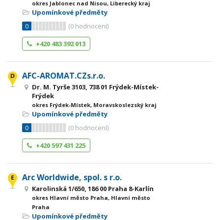
okres Jablonec nad Nisou, Liberecký kraj
Upomínkové předměty
0
(
0
hodnocení)
+420 483 392 013
AFC-AROMAT.CZs.r.o.
Dr. M. Tyrše 3103, 738 01 Frýdek-Místek-
Frýdek
okres Frýdek-Místek, Moravskoslezský kraj
Upomínkové předměty
0
(
0
hodnocení)
+420 597 431 225
Arc Worldwide, spol. s r.o.
Karolinská 1/650, 186 00 Praha 8-Karlín
okres Hlavní město Praha, Hlavní město
Praha
Upomínkové předměty