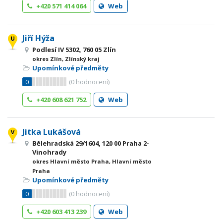
+420 571 414 064
Web
Jiří Hýža
Podlesí IV 5302, 760 05 Zlín
okres Zlín, Zlínský kraj
Upomínkové předměty
0
(
0
hodnocení)
+420 608 621 752
Web
Jitka Lukášová
Bělehradská 29/1604, 120 00 Praha 2-
Vinohrady
okres Hlavní město Praha, Hlavní město
Praha
Upomínkové předměty
0
(
0
hodnocení)
+420 603 413 239
Web