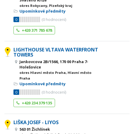
Svatého Kříže
okres Rokycany, Plzeňský kraj
Upomínkové předměty
0
(
0
hodnocení)
+420 371 785 678
LIGHTHOUSE VLTAVA WATERFRONT
TOWERS
Jankovcova 2B/1566, 170 00 Praha 7-
Holešovice
okres Hlavní město Praha, Hlavní město
Praha
Upomínkové předměty
0
(
0
hodnocení)
+420 234 379 135
LIŠKA JOSEF - LIYOS
563 01 Žichlínek