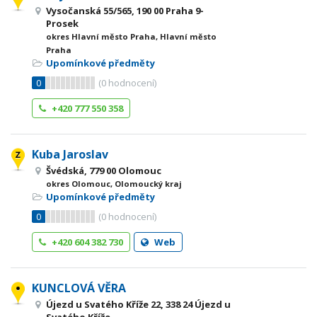
Vysočanská 55/565, 190 00 Praha 9-
Prosek
okres Hlavní město Praha, Hlavní město
Praha
Upomínkové předměty
0
(
0
hodnocení)
+420 777 550 358
Kuba Jaroslav
Švédská, 779 00 Olomouc
okres Olomouc, Olomoucký kraj
Upomínkové předměty
0
(
0
hodnocení)
+420 604 382 730
Web
KUNCLOVÁ VĚRA
Újezd u Svatého Kříže 22, 338 24 Újezd u