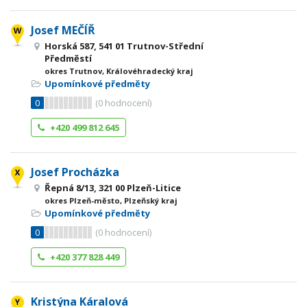
Josef MEČÍŘ
Horská 587, 541 01 Trutnov-Střední
Předměstí
okres Trutnov, Královéhradecký kraj
Upomínkové předměty
0
(
0
hodnocení)
+420 499 812 645
Josef Procházka
Řepná 8/13, 321 00 Plzeň-Litice
okres Plzeň-město, Plzeňský kraj
Upomínkové předměty
0
(
0
hodnocení)
+420 377 828 449
Kristýna Káralová