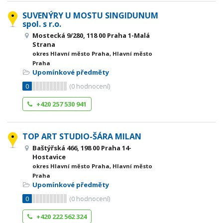
SUVENÝRY U MOSTU SINGIDUNUM
spol. s r.o.
Mostecká 9/280, 118 00 Praha 1-Malá
Strana
okres Hlavní město Praha, Hlavní město
Praha
Upomínkové předměty
0
(
0
hodnocení)
+420 257 530 941
TOP ART STUDIO-ŠÁRA MILAN
Baštýřská 466, 198 00 Praha 14-
Hostavice
okres Hlavní město Praha, Hlavní město
Praha
Upomínkové předměty
0
(
0
hodnocení)
+420 222 562 324