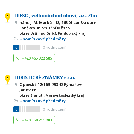
TRESO, velkoobchod obuví, a.s. Zlín
nám. J. M. Marků 118, 563 01 Lanškroun-
Lanškroun-Vnitřní Město
okres Ústí nad Orlicí, Pardubický kraj
Upomínkové předměty
0
(
0
hodnocení)
+420 465 322 585
TURISTICKÉ ZNÁMKY s.r.o.
Opavská 12/169, 793 42 Rýmařov-
Janovice
okres Bruntál, Moravskoslezský kraj
Upomínkové předměty
0
(
0
hodnocení)
+420 554 211 203