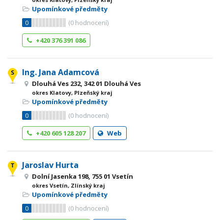
Upomínkové předměty
0
(
0
hodnocení)
+420 376 391 086
Ing. Jana Adamcová
Dlouhá Ves 232, 342 01 Dlouhá Ves
okres Klatovy, Plzeňský kraj
Upomínkové předměty
0
(
0
hodnocení)
+420 605 128 207
Web
Jaroslav Hurta
Dolní Jasenka 198, 755 01 Vsetín
okres Vsetín, Zlínský kraj
Upomínkové předměty
0
(
0
hodnocení)