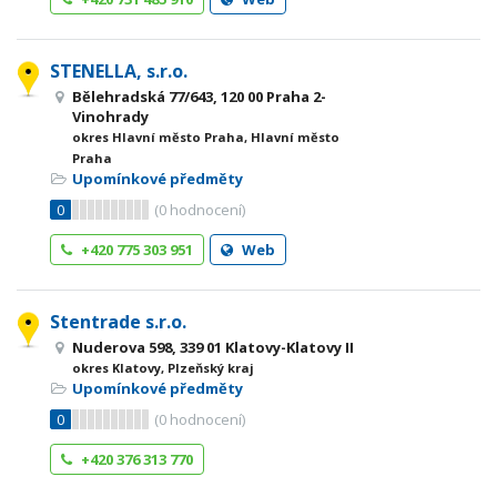
STENELLA, s.r.o.
Bělehradská 77/643, 120 00 Praha 2-
Vinohrady
okres Hlavní město Praha, Hlavní město
Praha
Upomínkové předměty
0
(
0
hodnocení)
+420 775 303 951
Web
Stentrade s.r.o.
Nuderova 598, 339 01 Klatovy-Klatovy II
okres Klatovy, Plzeňský kraj
Upomínkové předměty
0
(
0
hodnocení)
+420 376 313 770