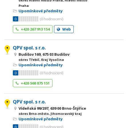
okres Hlavní město Praha, Hlavní město
Praha
Upomínkové předměty
0
(
0
hodnocení)
+420 267 913 154
Web
QPV spol. s r.o.
Budišov 169, 675 03 Budišov
okres Třebíč, Kraj Vysočina
Upomínkové předměty
0
(
0
hodnocení)
+420 568 875 151
QPV spol. s r.o.
Vídeňská 99/297, 639 00 Brno-Štýřice
okres Brno-město, Jihomoravský kraj
Upomínkové předměty
0
(
0
hodnocení)