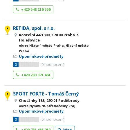
+420 548 216 556
RETIDA, spol. s r.o.
Kostelní 44/1300, 170 00 Praha 7-
Holešovice
okres Hlavní město Praha, Hlavní město
Praha
Upomínkové předměty
0
(
0
hodnocení)
+420 233 371 461
SPORT FORTE - Tomáš Černý
Choťánky 188, 290 01 Poděbrady
okres Nymburk, Středočeský kraj
Upomínkové předměty
0
(
0
hodnocení)
+420 731 485 910
Web