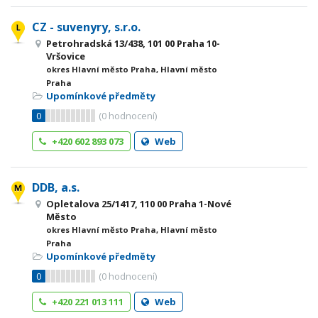
CZ - suvenyry, s.r.o.
Petrohradská 13/438, 101 00 Praha 10-
Vršovice
okres Hlavní město Praha, Hlavní město
Praha
Upomínkové předměty
0
(
0
hodnocení)
+420 602 893 073
Web
DDB, a.s.
Opletalova 25/1417, 110 00 Praha 1-Nové
Město
okres Hlavní město Praha, Hlavní město
Praha
Upomínkové předměty
0
(
0
hodnocení)
+420 221 013 111
Web