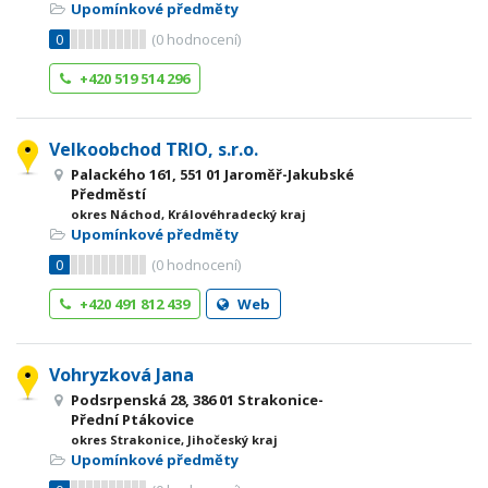
Upomínkové předměty
0
(
0
hodnocení)
+420 519 514 296
Velkoobchod TRIO, s.r.o.
Palackého 161, 551 01 Jaroměř-Jakubské
Předměstí
okres Náchod, Královéhradecký kraj
Upomínkové předměty
0
(
0
hodnocení)
+420 491 812 439
Web
Vohryzková Jana
Podsrpenská 28, 386 01 Strakonice-
Přední Ptákovice
okres Strakonice, Jihočeský kraj
Upomínkové předměty