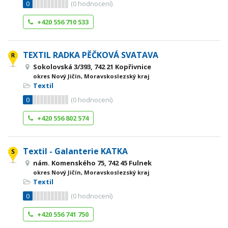
0
(
0
hodnocení)
+420 556 710 533
TEXTIL RADKA PĚČKOVÁ SVATAVA
Sokolovská 3/393, 742 21 Kopřivnice
okres Nový Jičín, Moravskoslezský kraj
Textil
0
(
0
hodnocení)
+420 556 802 574
Textil - Galanterie KATKA
nám. Komenského 75, 742 45 Fulnek
okres Nový Jičín, Moravskoslezský kraj
Textil
0
(
0
hodnocení)
+420 556 741 750