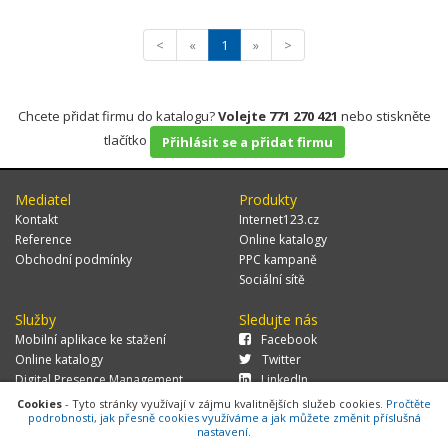
<
«
1
»
>
Chcete přidat firmu do katalogu?
Volejte 771 270 421
nebo stiskněte
tlačítko
Přihlásit se a přidat firmu
Mediatel
Produkty
Kontakt
Internet123.cz
Reference
Online katalogy
Obchodní podmínky
PPC kampaně
Sociální sítě
Služby
Sledujte nás
Mobilní aplikace ke stažení
Facebook
Online katalogy
Twitter
Digital Presence Management
LinkedIn
Více zákazníků
Cookies
- Tyto stránky využívají v zájmu kvalitnějších služeb cookies.
Pročtěte
podrobnosti, jak přesně cookies využíváme a jak můžete změnit příslušná
nastavení.