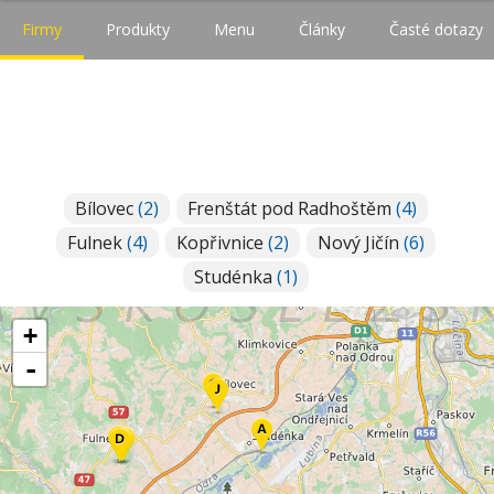
Firmy
Produkty
Menu
Články
Časté dotazy
Bílovec
(2)
Frenštát pod Radhoštěm
(4)
Fulnek
(4)
Kopřivnice
(2)
Nový Jičín
(6)
Studénka
(1)
+
-