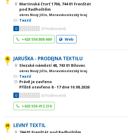
Martinská čtvrť 1706, 744 01 Frenštát
pod Radhoštěm
okres Nový Jičín, Moravskoslezský kraj
Textil
0
(
0
hodnocení)
+420 556 808 669
Web
JARUŠKA - PRODEJNA TEXTILU
Slezské náměstí 48, 743 01 Bílovec
okres Nový Jičín, Moravskoslezský kraj
Textil
Právě je zavřeno
Příště otevřeno
8 - 17
dne 10.08.2026
0
(
0
hodnocení)
+420 556 412 216
LEVNÝ TEXTIL
744 01 Frenštát pod Radhoštěm