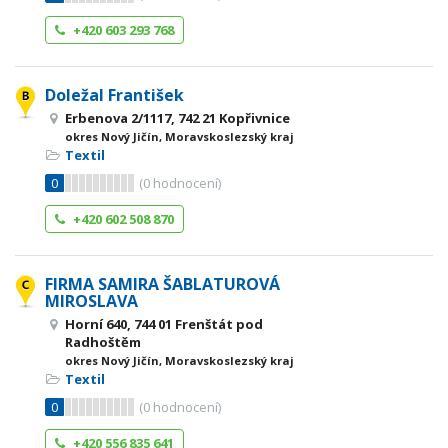
+420 603 293 768
Doležal František
Erbenova 2/1117, 742 21 Kopřivnice
okres Nový Jičín, Moravskoslezský kraj
Textil
0
(
0
hodnocení)
+420 602 508 870
FIRMA SAMIRA ŠABLATUROVÁ
MIROSLAVA
Horní 640, 744 01 Frenštát pod
Radhoštěm
okres Nový Jičín, Moravskoslezský kraj
Textil
0
(
0
hodnocení)
+420 556 835 641