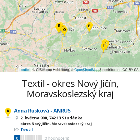
Leaflet
| © GIScience Heidelberg, ©
OpenStreetMap
& contributors, CC-BY-SA
Textil - okres Nový Jičín,
Moravskoslezský kraj
Anna Rusková - ANRUS
2. května 900, 742 13 Studénka
okres Nový Jičín, Moravskoslezský kraj
Textil
0
(
0
hodnocení)