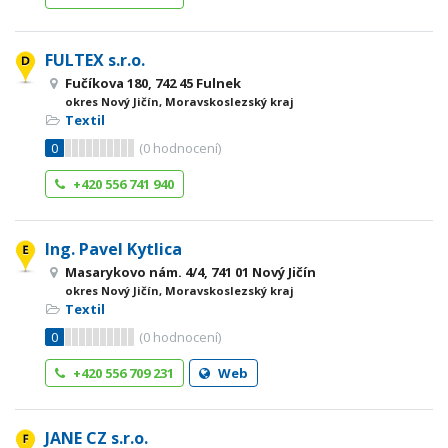
FULTEX s.r.o.
Fučíkova 180, 742 45 Fulnek
okres Nový Jičín, Moravskoslezský kraj
Textil
0
(
0
hodnocení)
+420 556 741 940
Ing. Pavel Kytlica
Masarykovo nám. 4/4, 741 01 Nový Jičín
okres Nový Jičín, Moravskoslezský kraj
Textil
0
(
0
hodnocení)
+420 556 709 231
Web
JANE CZ s.r.o.