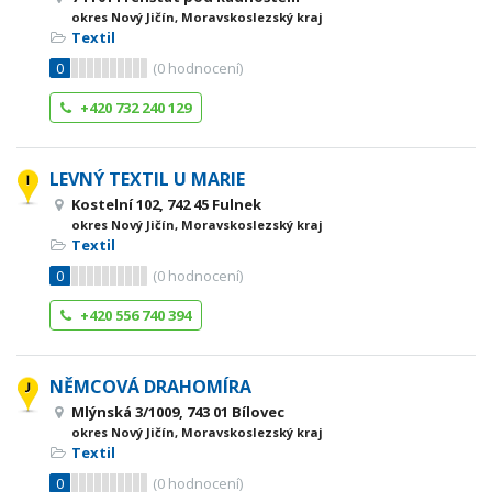
okres Nový Jičín, Moravskoslezský kraj
Textil
0
(
0
hodnocení)
+420 732 240 129
LEVNÝ TEXTIL U MARIE
Kostelní 102, 742 45 Fulnek
okres Nový Jičín, Moravskoslezský kraj
Textil
0
(
0
hodnocení)
+420 556 740 394
NĚMCOVÁ DRAHOMÍRA
Mlýnská 3/1009, 743 01 Bílovec
okres Nový Jičín, Moravskoslezský kraj
Textil
0
(
0
hodnocení)