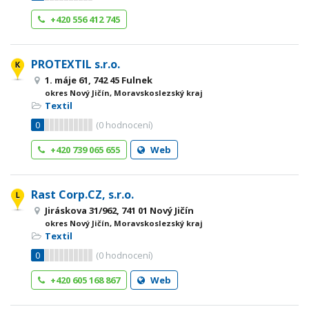
+420 556 412 745
PROTEXTIL s.r.o.
1. máje 61, 742 45 Fulnek
okres Nový Jičín, Moravskoslezský kraj
Textil
0
(
0
hodnocení)
+420 739 065 655
Web
Rast Corp.CZ, s.r.o.
Jiráskova 31/962, 741 01 Nový Jičín
okres Nový Jičín, Moravskoslezský kraj
Textil
0
(
0
hodnocení)
+420 605 168 867
Web