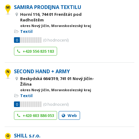
SAMIRA PRODEJNA TEXTILU
Horní 116, 744 01 Frenštát pod
Radhoštěm
okres Nový Jičín, Moravskoslezský kraj
Textil
0
(
0
hodnocení)
+420 556 835 183
SECOND HAND + ARMY
Beskydská 664/319, 741 01 Nový Jičín-
Žilina
okres Nový Jičín, Moravskoslezský kraj
Textil
0
(
0
hodnocení)
+420 603 886 053
Web
SHILL s.r.o.