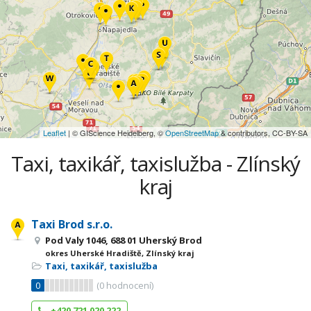
Leaflet
| © GIScience Heidelberg, ©
OpenStreetMap
& contributors, CC-BY-SA
Taxi, taxikář, taxislužba - Zlínský
kraj
Taxi Brod s.r.o.
Pod Valy 1046, 688 01 Uherský Brod
okres Uherské Hradiště, Zlínský kraj
Taxi, taxikář, taxislužba
0
(
0
hodnocení)
+420 721 020 222