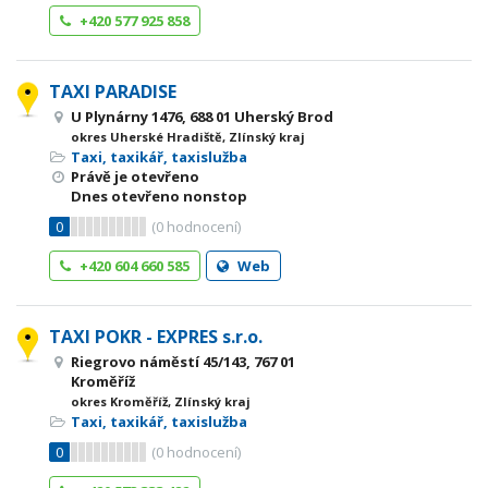
+420 577 925 858
TAXI PARADISE
U Plynárny 1476, 688 01 Uherský Brod
okres Uherské Hradiště, Zlínský kraj
Taxi, taxikář, taxislužba
Právě je otevřeno
Dnes otevřeno nonstop
0
(
0
hodnocení)
+420 604 660 585
Web
TAXI POKR - EXPRES s.r.o.
Riegrovo náměstí 45/143, 767 01
Kroměříž
okres Kroměříž, Zlínský kraj
Taxi, taxikář, taxislužba
0
(
0
hodnocení)