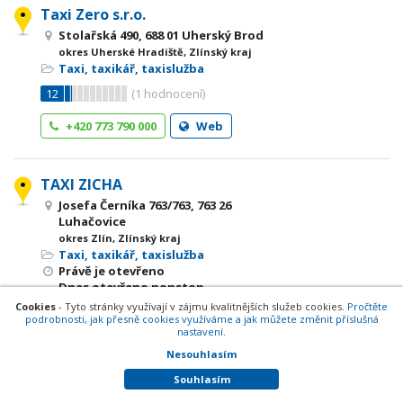
Taxi Zero s.r.o.
Stolařská 490, 688 01 Uherský Brod
okres Uherské Hradiště, Zlínský kraj
Taxi, taxikář, taxislužba
12
(
1
hodnocení)
+420 773 790 000
Web
TAXI ZICHA
Josefa Černíka 763/763, 763 26
Luhačovice
okres Zlín, Zlínský kraj
Taxi, taxikář, taxislužba
Právě je otevřeno
Dnes otevřeno nonstop
Cookies
- Tyto stránky využívají v zájmu kvalitnějších služeb cookies.
Pročtěte
100
(
1
hodnocení)
podrobnosti, jak přesně cookies využíváme a jak můžete změnit příslušná
nastavení.
+420 607 737 307
Nesouhlasím
Souhlasím