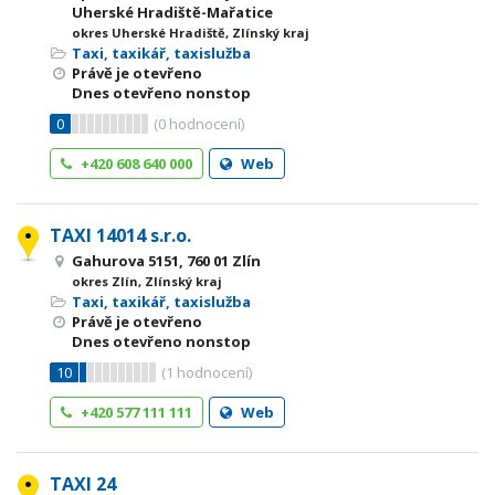
Uherské Hradiště-Mařatice
okres Uherské Hradiště, Zlínský kraj
Taxi, taxikář, taxislužba
Právě je otevřeno
Dnes otevřeno nonstop
0
(
0
hodnocení)
+420 608 640 000
Web
TAXI 14014 s.r.o.
Gahurova 5151, 760 01 Zlín
okres Zlín, Zlínský kraj
Taxi, taxikář, taxislužba
Právě je otevřeno
Dnes otevřeno nonstop
10
(
1
hodnocení)
+420 577 111 111
Web
TAXI 24