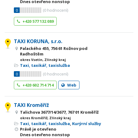
Dnes otevřeno nonstop
0
(
0
hodnocení)
+420 577 132 089
TAXI KORUNA, s.r.o.
Palackého 455, 756 61 Rožnov pod
Radhoštěm
okres Vsetín, Zlínský kraj
Taxi, taxikář, taxislužba
0
(
0
hodnocení)
+420 602 714 714
Web
TAXI Kroměříž
Talichova 3677/14/3677, 767 01 Kroměříž
okres Kroměříž, Zlínský kraj
Taxi, taxikář, taxislužba
,
Kurýrní služby
Právě je otevřeno
Dnes otevřeno nonstop