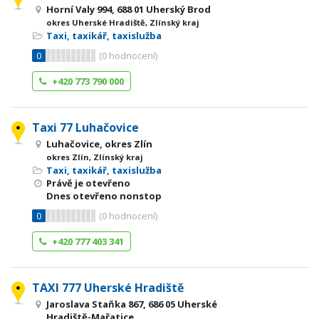
Horní Valy 994, 688 01 Uherský Brod
okres Uherské Hradiště, Zlínský kraj
Taxi, taxikář, taxislužba
0
(
0
hodnocení)
+420 773 790 000
Taxi 77 Luhačovice
Luhačovice, okres Zlín
okres Zlín, Zlínský kraj
Taxi, taxikář, taxislužba
Právě je otevřeno
Dnes otevřeno nonstop
0
(
0
hodnocení)
+420 777 403 341
TAXI 777 Uherské Hradiště
Jaroslava Staňka 867, 686 05 Uherské
Hradiště-Mařatice