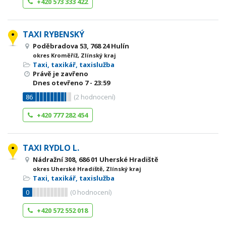
+420 573 333 422
TAXI RYBENSKÝ
Poděbradova 53, 768 24 Hulín
okres Kroměříž, Zlínský kraj
Taxi, taxikář, taxislužba
Právě je zavřeno
Dnes otevřeno
7 - 23:59
86
(
2
hodnocení)
+420 777 282 454
TAXI RYDLO L.
Nádražní 308, 686 01 Uherské Hradiště
okres Uherské Hradiště, Zlínský kraj
Taxi, taxikář, taxislužba
0
(
0
hodnocení)
+420 572 552 018