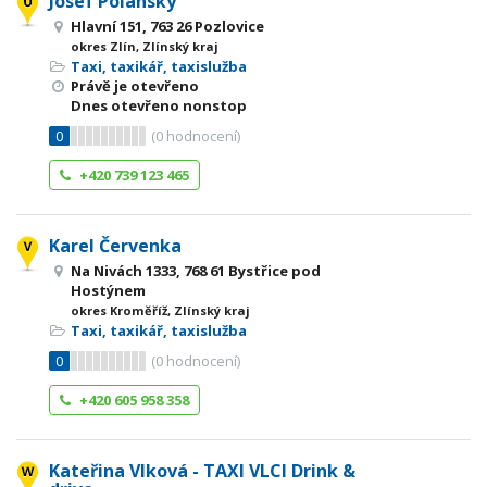
Josef Polanský
Hlavní 151, 763 26 Pozlovice
okres Zlín, Zlínský kraj
Taxi, taxikář, taxislužba
Právě je otevřeno
Dnes otevřeno nonstop
0
(
0
hodnocení)
+420 739 123 465
Karel Červenka
Na Nivách 1333, 768 61 Bystřice pod
Hostýnem
okres Kroměříž, Zlínský kraj
Taxi, taxikář, taxislužba
0
(
0
hodnocení)
+420 605 958 358
Kateřina Vlková - TAXI VLCI Drink &