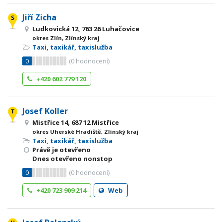
Jiří Zicha
Ludkovická 12, 763 26 Luhačovice
okres Zlín, Zlínský kraj
Taxi, taxikář, taxislužba
0
(
0
hodnocení)
+420 602 779 120
Josef Koller
Mistřice 14, 687 12 Mistřice
okres Uherské Hradiště, Zlínský kraj
Taxi, taxikář, taxislužba
Právě je otevřeno
Dnes otevřeno nonstop
0
(
0
hodnocení)
+420 723 909 214
Web