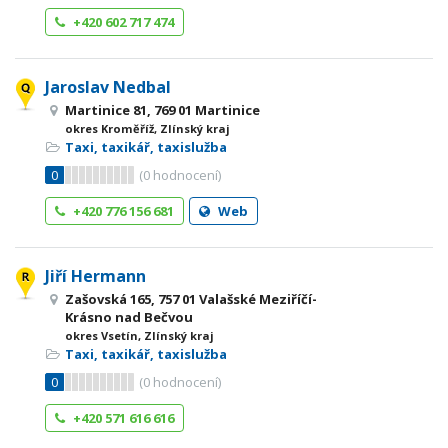
+420 602 717 474
Jaroslav Nedbal
Martinice 81, 769 01 Martinice
okres Kroměříž, Zlínský kraj
Taxi, taxikář, taxislužba
0
(
0
hodnocení)
+420 776 156 681
Web
Jiří Hermann
Zašovská 165, 757 01 Valašské Meziříčí-
Krásno nad Bečvou
okres Vsetín, Zlínský kraj
Taxi, taxikář, taxislužba
0
(
0
hodnocení)
+420 571 616 616