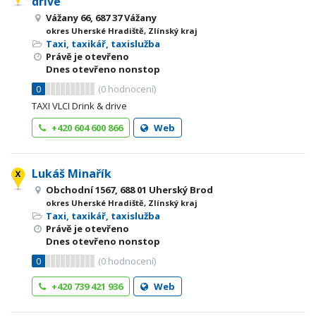
drive
Vážany 66, 687 37 Vážany
okres Uherské Hradiště, Zlínský kraj
Taxi, taxikář, taxislužba
Právě je otevřeno
Dnes otevřeno nonstop
0
(
0
hodnocení)
TAXI VLCI Drink & drive
+420 604 600 866
Web
Lukáš Minařík
Obchodní 1567, 688 01 Uherský Brod
okres Uherské Hradiště, Zlínský kraj
Taxi, taxikář, taxislužba
Právě je otevřeno
Dnes otevřeno nonstop
0
(
0
hodnocení)
+420 739 421 936
Web