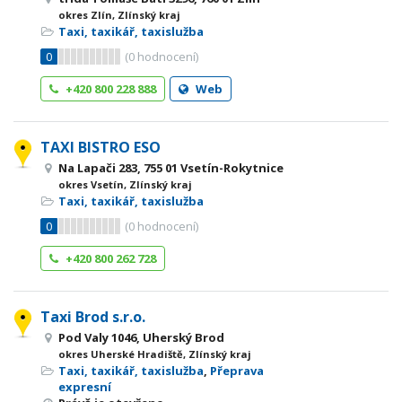
okres Zlín, Zlínský kraj
Taxi, taxikář, taxislužba
0
(
0
hodnocení)
+420 800 228 888
Web
TAXI BISTRO ESO
Na Lapači 283, 755 01 Vsetín-Rokytnice
okres Vsetín, Zlínský kraj
Taxi, taxikář, taxislužba
0
(
0
hodnocení)
+420 800 262 728
Taxi Brod s.r.o.
Pod Valy 1046, Uherský Brod
okres Uherské Hradiště, Zlínský kraj
Taxi, taxikář, taxislužba
,
Přeprava
expresní