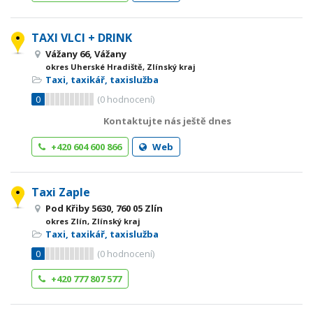
TAXI VLCI + DRINK
Vážany 66, Vážany
okres Uherské Hradiště, Zlínský kraj
Taxi, taxikář, taxislužba
0
(
0
hodnocení)
Kontaktujte nás ještě dnes
+420 604 600 866
Web
Taxi Zaple
Pod Křiby 5630, 760 05 Zlín
okres Zlín, Zlínský kraj
Taxi, taxikář, taxislužba
0
(
0
hodnocení)
+420 777 807 577