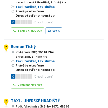
okres Uherské Hradiště, Zlínský kraj
Taxi, taxikář, taxislužba
Právě je otevřeno
Dnes otevřeno nonstop
0
(
0
hodnocení)
+420 773 027 272
Web
Roman Tichý
Kotěrova 887, 760 01 Zlín
okres Zlín, Zlínský kraj
Taxi, taxikář, taxislužba
Právě je otevřeno
Dnes otevřeno nonstop
0
(
0
hodnocení)
+420 800 322 322
TAXI - UHERSKÉ HRADIŠTĚ
Pplk. Vladimíra Štěrby 1070, 686 05