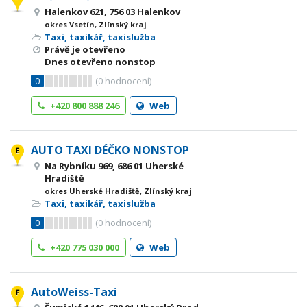
Halenkov 621, 756 03 Halenkov
okres Vsetín, Zlínský kraj
Taxi, taxikář, taxislužba
Právě je otevřeno
Dnes otevřeno nonstop
0
(
0
hodnocení)
+420 800 888 246
Web
AUTO TAXI DÉČKO NONSTOP
Na Rybníku 969, 686 01 Uherské
Hradiště
okres Uherské Hradiště, Zlínský kraj
Taxi, taxikář, taxislužba
0
(
0
hodnocení)
+420 775 030 000
Web
AutoWeiss-Taxi