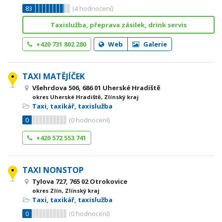
83
(
4
hodnocení)
Taxislužba, přeprava zásilek, drink servis
+420 731 802 280
Web
Galerie
TAXI MATĚJÍČEK
Všehrdova 506, 686 01 Uherské Hradiště
okres Uherské Hradiště, Zlínský kraj
Taxi, taxikář, taxislužba
0
(
0
hodnocení)
+420 572 553 741
TAXI NONSTOP
Tylova 727, 765 02 Otrokovice
okres Zlín, Zlínský kraj
Taxi, taxikář, taxislužba
0
(
0
hodnocení)