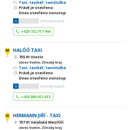
Taxi, taxikář, taxislužba
Právě je otevřeno
Dnes otevřeno nonstop
0
(
0
hodnocení)
+420 732 717 444
HALÓÓ TAXI
755 01 Vsetín
okres Vsetín, Zlínský kraj
Taxi, taxikář, taxislužba
Právě je otevřeno
Dnes otevřeno nonstop
0
(
0
hodnocení)
+420 800 612 613
HERMANN JIŘÍ - TAXI
757 01 Valašské Meziříčí
okres Vsetín, Zlínský kraj