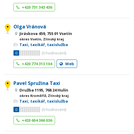
+420 731 343 436
Olga Vránová
Jiráskova 459, 755 01 Vsetín
okres Vsetín, Zlínský kraj
Taxi, taxikář, taxislužba
0
(
0
hodnocení)
+420 774 313 104
Web
Pavel Spružina Taxi
Družba 1195, 768 24 Hulín
okres Kroměříž, Zlínský kraj
Taxi, taxikář, taxislužba
0
(
0
hodnocení)
+420 604 366 036