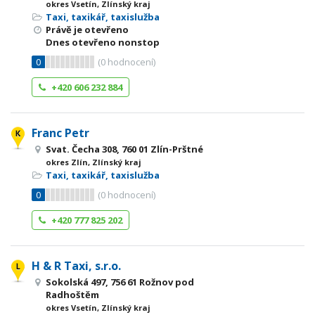
okres Vsetín, Zlínský kraj
Taxi, taxikář, taxislužba
Právě je otevřeno
Dnes otevřeno nonstop
0
(
0
hodnocení)
+420 606 232 884
Franc Petr
Svat. Čecha 308, 760 01 Zlín-Prštné
okres Zlín, Zlínský kraj
Taxi, taxikář, taxislužba
0
(
0
hodnocení)
+420 777 825 202
H & R Taxi, s.r.o.
Sokolská 497, 756 61 Rožnov pod
Radhoštěm
okres Vsetín, Zlínský kraj