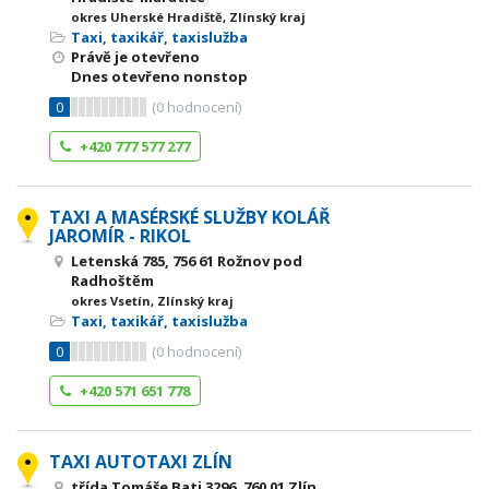
okres Uherské Hradiště, Zlínský kraj
Taxi, taxikář, taxislužba
Právě je otevřeno
Dnes otevřeno nonstop
0
(
0
hodnocení)
+420 777 577 277
TAXI A MASÉRSKÉ SLUŽBY KOLÁŘ
JAROMÍR - RIKOL
Letenská 785, 756 61 Rožnov pod
Radhoštěm
okres Vsetín, Zlínský kraj
Taxi, taxikář, taxislužba
0
(
0
hodnocení)
+420 571 651 778
TAXI AUTOTAXI ZLÍN
třída Tomáše Bati 3296, 760 01 Zlín