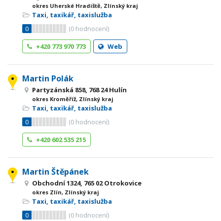
okres Uherské Hradiště, Zlínský kraj
Taxi, taxikář, taxislužba
0
(
0
hodnocení)
+420 773 970 773
Web
Martin Polák
Partyzánská 858, 768 24 Hulín
okres Kroměříž, Zlínský kraj
Taxi, taxikář, taxislužba
0
(
0
hodnocení)
+420 602 535 215
Martin Štěpánek
Obchodní 1324, 765 02 Otrokovice
okres Zlín, Zlínský kraj
Taxi, taxikář, taxislužba
0
(
0
hodnocení)