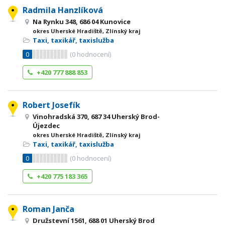
Radmila Hanzlíková
Na Rynku 348, 686 04 Kunovice
okres Uherské Hradiště, Zlínský kraj
Taxi, taxikář, taxislužba
0
(
0
hodnocení)
+420 777 888 853
Robert Josefík
Vinohradská 370, 687 34 Uherský Brod-
Újezdec
okres Uherské Hradiště, Zlínský kraj
Taxi, taxikář, taxislužba
0
(
0
hodnocení)
+420 775 183 365
Roman Janča
Družstevní 1561, 688 01 Uherský Brod