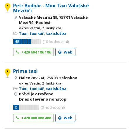
Petr Bodnár - Mini Taxi Valašské
Meziříčí
Valašské Meziříčí 89, 757 01 Valašské
Meziříčí-Podlesí
okres Vsetín, Zlínský kraj
Taxi, taxikář, taxislužba
48
(
10
hodnocení)
+420 604 186 186
Web
Prima taxi
Halenkov 241, 756 03 Halenkov
okres Vsetín, Zlínský kraj
Taxi, taxikář, taxislužba
Právě je otevřeno
Dnes otevřeno nonstop
0
(
0
hodnocení)
+420 800 888 488
Web