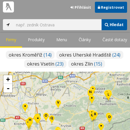
Přihlásit
Registrovat
Hledat
Firmy
Produkty
Menu
Články
Časté dotazy
okres Kroměříž
(14)
okres Uherské Hradiště
(24)
okres Vsetín
(23)
okres Zlín
(15)
+
-