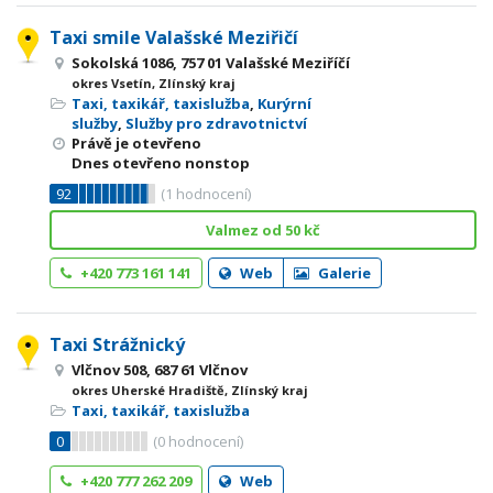
Taxi smile Valašské Meziřičí
Sokolská 1086, 757 01 Valašské Meziříčí
okres Vsetín, Zlínský kraj
Taxi, taxikář, taxislužba
,
Kurýrní
služby
,
Služby pro zdravotnictví
Právě je otevřeno
Dnes otevřeno nonstop
92
(
1
hodnocení)
Valmez od 50 kč
+420 773 161 141
Web
Galerie
Taxi Strážnický
Vlčnov 508, 687 61 Vlčnov
okres Uherské Hradiště, Zlínský kraj
Taxi, taxikář, taxislužba
0
(
0
hodnocení)
+420 777 262 209
Web