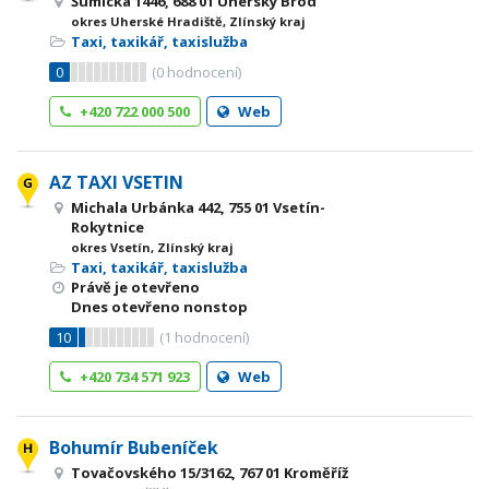
Šumická 1446, 688 01 Uherský Brod
okres Uherské Hradiště, Zlínský kraj
Taxi, taxikář, taxislužba
0
(
0
hodnocení)
+420 722 000 500
Web
AZ TAXI VSETIN
Michala Urbánka 442, 755 01 Vsetín-
Rokytnice
okres Vsetín, Zlínský kraj
Taxi, taxikář, taxislužba
Právě je otevřeno
Dnes otevřeno nonstop
10
(
1
hodnocení)
+420 734 571 923
Web
Bohumír Bubeníček
Tovačovského 15/3162, 767 01 Kroměříž