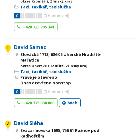
okres Kroměříž, Zlínský kraj
Taxi, taxikář, taxislužba
0
(
0
hodnocení)
+420 723 705 341
David Samec
Slovácká 1713, 686 05 Uherské Hradiště-
Mařatice
okres Uherské Hradiště, Zlínský kraj
Taxi, taxikář, taxislužba
Právě je otevřeno
Dnes otevřeno nonstop
0
(
0
hodnocení)
+420 775 030 000
Web
David Sléha
Svazarmovská 1695, 756 61 Rožnov pod
Radhoštěm