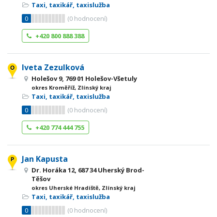
Taxi, taxikář, taxislužba
0
(
0
hodnocení)
+420 800 888 388
Iveta Zezulková
Holešov 9, 769 01 Holešov-Všetuly
okres Kroměříž, Zlínský kraj
Taxi, taxikář, taxislužba
0
(
0
hodnocení)
+420 774 444 755
Jan Kapusta
Dr. Horáka 12, 687 34 Uherský Brod-
Těšov
okres Uherské Hradiště, Zlínský kraj
Taxi, taxikář, taxislužba
0
(
0
hodnocení)