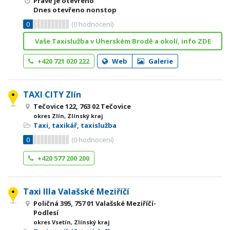
Právě je otevřeno
Dnes otevřeno nonstop
0
(
0
hodnocení)
Vaše Taxislužba v Uherském Brodě a okolí, info ZDE
+420 721 020 222
Web
Galerie
TAXI CITY Zlín
Tečovice 122, 763 02 Tečovice
okres Zlín, Zlínský kraj
Taxi, taxikář, taxislužba
0
(
0
hodnocení)
+420 577 200 200
Taxi Illa Valašské Meziříčí
Poličná 395, 757 01 Valašské Meziříčí-
Podlesí
okres Vsetín, Zlínský kraj