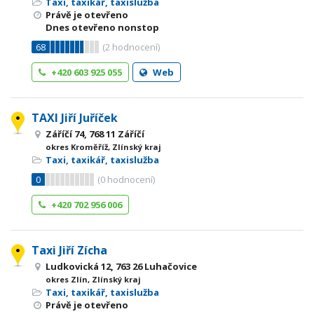
Taxi, taxikář, taxislužba
Právě je otevřeno
Dnes otevřeno nonstop
68
(
2
hodnocení)
+420 603 925 055
Web
TAXI Jiří Juříček
Záříčí 74, 768 11 Záříčí
okres Kroměříž, Zlínský kraj
Taxi, taxikář, taxislužba
0
(
0
hodnocení)
+420 702 956 006
Taxi Jiří Zícha
Ludkovická 12, 763 26 Luhačovice
okres Zlín, Zlínský kraj
Taxi, taxikář, taxislužba
Právě je otevřeno