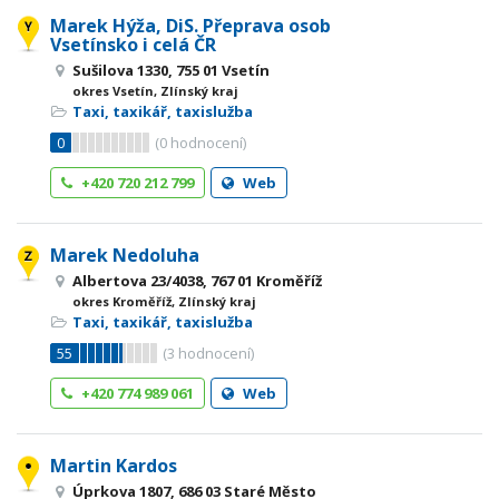
Marek Hýža, DiS. Přeprava osob
Vsetínsko i celá ČR
Sušilova 1330, 755 01 Vsetín
okres Vsetín, Zlínský kraj
Taxi, taxikář, taxislužba
0
(
0
hodnocení)
+420 720 212 799
Web
Marek Nedoluha
Albertova 23/4038, 767 01 Kroměříž
okres Kroměříž, Zlínský kraj
Taxi, taxikář, taxislužba
55
(
3
hodnocení)
+420 774 989 061
Web
Martin Kardos
Úprkova 1807, 686 03 Staré Město