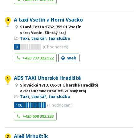
A taxi Vsetín a Horní Vsacko
Stará Cesta 1782, 755 01 Vsetín
okres Vsetín, Zlínský kraj
Taxi, taxikář, taxislužba
0
(
0
hodnocení)
+420 737 322 522
Web
ADS TAXI Uherské Hradiště
Slovácká 1713, 686 01 Uherské Hradiště
okres Uherské Hradiště, Zlínský kraj
Taxi, taxikář, taxislužba
100
(
1
hodnocení)
+420 608 382 283
Aleš Mrnuštík