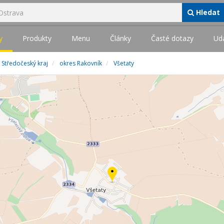
Hledat
y
Produkty
Menu
Články
Časté dotazy
Udá
Středočeský kraj
okres Rakovník
Všetaty