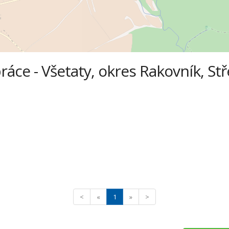
áce - Všetaty, okres Rakovník, St
<
«
1
»
>