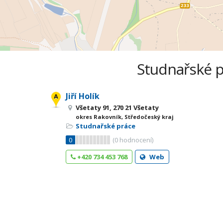
Studnařské pr
Jiří Holík
Všetaty 91, 270 21 Všetaty
okres Rakovník, Středočeský kraj
Studnařské práce
0
(
0
hodnocení)
+420 734 453 768
Web