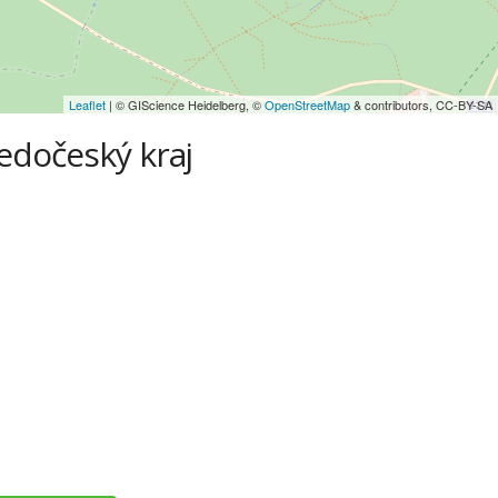
Leaflet
| © GIScience Heidelberg, ©
OpenStreetMap
& contributors, CC-BY-SA
ředočeský kraj