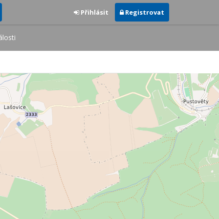
Přihlásit
Registrovat
losti