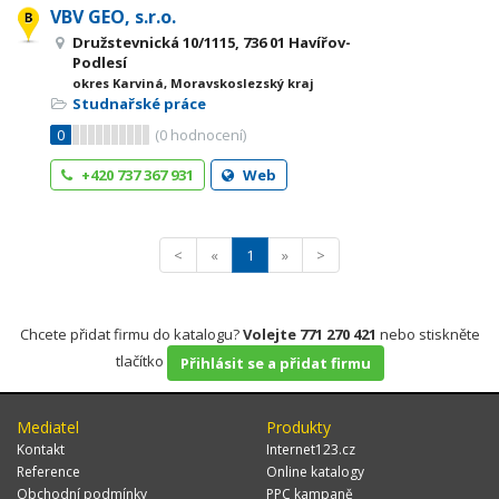
VBV GEO, s.r.o.
Družstevnická 10/1115, 736 01 Havířov-
Podlesí
okres Karviná, Moravskoslezský kraj
Studnařské práce
0
(
0
hodnocení)
+420 737 367 931
Web
<
«
1
»
>
Chcete přidat firmu do katalogu?
Volejte 771 270 421
nebo stiskněte
tlačítko
Přihlásit se a přidat firmu
Mediatel
Produkty
Kontakt
Internet123.cz
Reference
Online katalogy
Obchodní podmínky
PPC kampaně