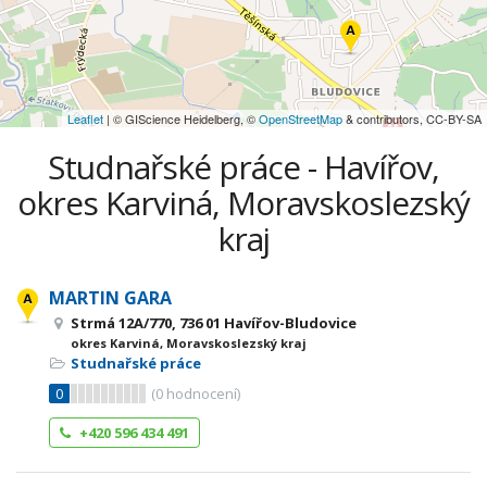
Leaflet
| © GIScience Heidelberg, ©
OpenStreetMap
& contributors, CC-BY-SA
Studnařské práce - Havířov,
okres Karviná, Moravskoslezský
kraj
MARTIN GARA
Strmá 12A/770, 736 01 Havířov-Bludovice
okres Karviná, Moravskoslezský kraj
Studnařské práce
0
(
0
hodnocení)
+420 596 434 491