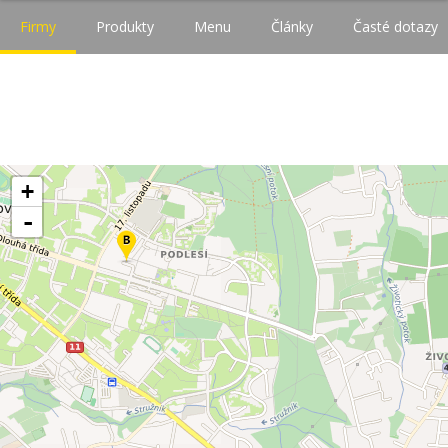
Firmy
Produkty
Menu
Články
Časté dotazy
+
-