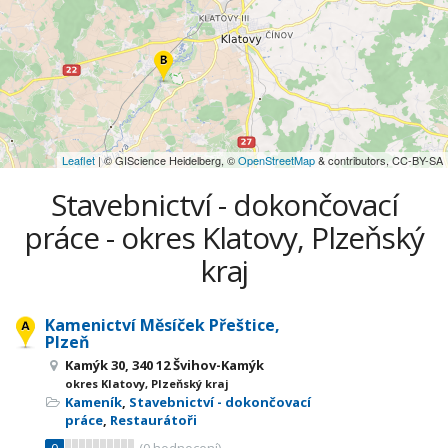
Leaflet
| © GIScience Heidelberg, ©
OpenStreetMap
& contributors, CC-BY-SA
Stavebnictví - dokončovací
práce - okres Klatovy, Plzeňský
kraj
Kamenictví Měsíček Přeštice,
Plzeň
Kamýk 30, 340 12 Švihov-Kamýk
okres Klatovy, Plzeňský kraj
Kameník
,
Stavebnictví - dokončovací
práce
,
Restaurátoři