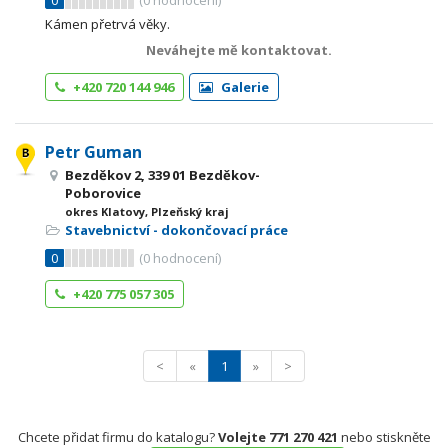
0
(
0
hodnocení)
Kámen přetrvá věky.
Neváhejte mě kontaktovat.
+420 720 144 946
Galerie
Petr Guman
Bezděkov 2, 339 01 Bezděkov-
Poborovice
okres Klatovy, Plzeňský kraj
Stavebnictví - dokončovací práce
0
(
0
hodnocení)
+420 775 057 305
<
«
1
»
>
Chcete přidat firmu do katalogu?
Volejte 771 270 421
nebo stiskněte