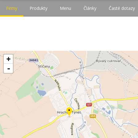
Firmy
Produkty
Menu
Články
Časté dotazy
+
-