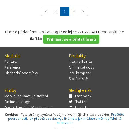
<
«
1
»
>
Chcete přidat firmu do katalogu?
Volejte 771 270 421
nebo stiskněte
tlačítko
Přihlásit se a přidat firmu
Mediatel
Produkty
Kontakt
Internet123.cz
Reference
Online katalogy
Obchodní podmínky
PPC kampaně
Sociální sítě
Služby
Sledujte nás
Mobilní aplikace ke stažení
Facebook
Online katalogy
Twitter
Digital Presence Management
LinkedIn
Více zákazníků
Cookies
- Tyto stránky využívají v zájmu kvalitnějších služeb cookies.
Pročtěte
podrobnosti, jak přesně cookies využíváme a jak můžete změnit příslušná
nastavení.