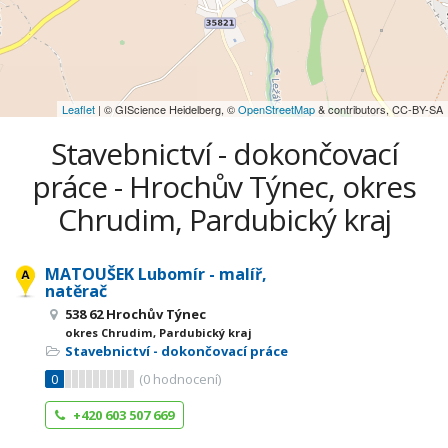
Leaflet
| © GIScience Heidelberg, ©
OpenStreetMap
& contributors, CC-BY-SA
Stavebnictví - dokončovací
práce - Hrochův Týnec, okres
Chrudim, Pardubický kraj
MATOUŠEK Lubomír - malíř,
natěrač
538 62 Hrochův Týnec
okres Chrudim, Pardubický kraj
Stavebnictví - dokončovací práce
0
(
0
hodnocení)
+420 603 507 669