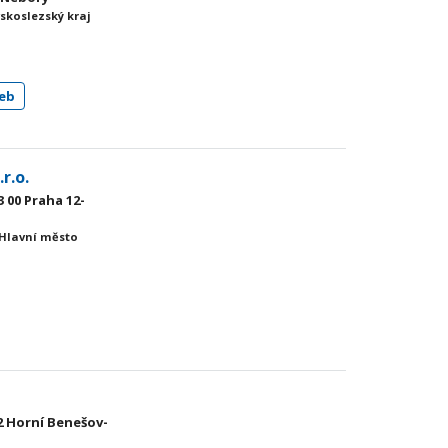
skoslezský kraj
eb
r.o.
 00 Praha 12-
 Hlavní město
2 Horní Benešov-