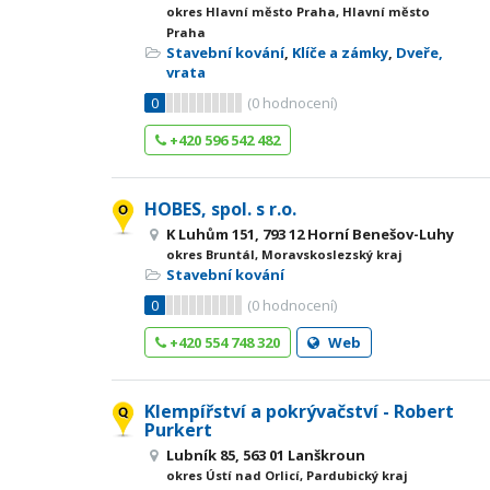
okres Hlavní město Praha, Hlavní město
Praha
Stavební kování
,
Klíče a zámky
,
Dveře,
vrata
0
(
0
hodnocení)
+420 596 542 482
HOBES, spol. s r.o.
K Luhům 151, 793 12 Horní Benešov-Luhy
okres Bruntál, Moravskoslezský kraj
Stavební kování
0
(
0
hodnocení)
+420 554 748 320
Web
Klempířství a pokrývačství - Robert
Purkert
Lubník 85, 563 01 Lanškroun
okres Ústí nad Orlicí, Pardubický kraj