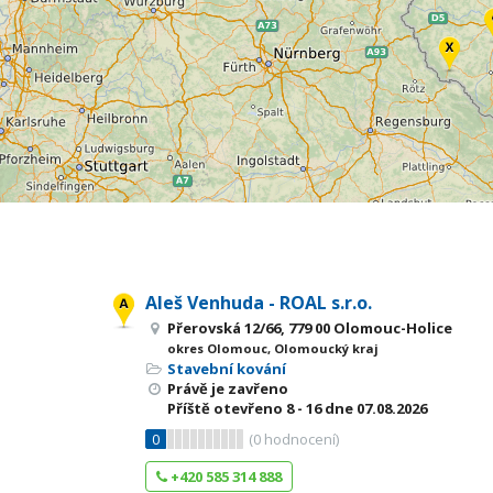
Aleš Venhuda - ROAL s.r.o.
Přerovská 12/66, 779 00 Olomouc-Holice
okres Olomouc, Olomoucký kraj
Stavební kování
Právě je zavřeno
Příště otevřeno
8 - 16
dne 07.08.2026
0
(
0
hodnocení)
+420 585 314 888