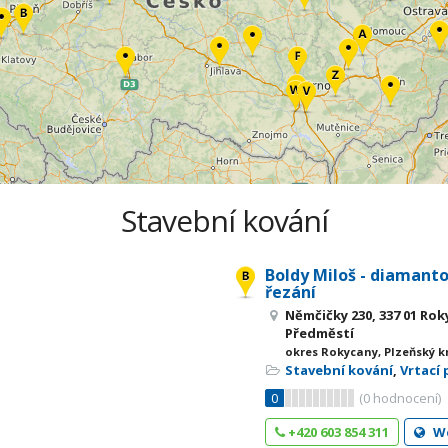
Stavební kování
Boldy Miloš - diamanto
řezání
Němčičky 230, 337 01 Ro
Předměstí
okres Rokycany, Plzeňský k
Stavební kování
,
Vrtací 
0
(
0
hodnocení)
+420 603 854 311
W