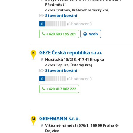
Předměstí
okres Trutnov, Královéhradecký kraj
Stavební kování
0
(
0
hodnocení)
+420 603 195 261
Web
GEZE Česká republika s.r.o.
Husitská 15/213, 417 41 Krupka
okres Teplice, Ústecký kraj
Stavební kování
0
(
0
hodnocení)
+420 417 862 222
GRIFFMANN s.r.o.
Vítězné náměstí 576/1, 160 00 Praha 6-
Dejvice