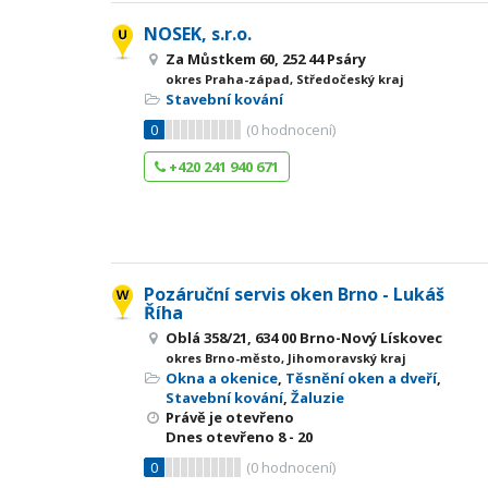
NOSEK, s.r.o.
Za Můstkem 60, 252 44 Psáry
okres Praha-západ, Středočeský kraj
Stavební kování
0
(
0
hodnocení)
+420 241 940 671
Pozáruční servis oken Brno - Lukáš
Říha
Oblá 358/21, 634 00 Brno-Nový Lískovec
okres Brno-město, Jihomoravský kraj
Okna a okenice
,
Těsnění oken a dveří
,
Stavební kování
,
Žaluzie
Právě je otevřeno
Dnes otevřeno
8 - 20
0
(
0
hodnocení)