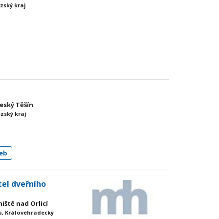
zský kraj
Český Těšín
zský kraj
eb
tel dveřního
niště nad Orlicí
, Královéhradecký