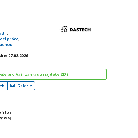
adlí
,
ací práce
,
obchod
dne 07.08.2026
vše pro Vaši zahradu najdete ZDE!
eb
Galerie
ořitov
ý kraj