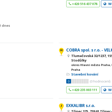
+420 516 437 078
W
ě dnes
COBRA spol. s r.o. - 
Tlumačovská 32/1237, 155
Stodůlky
okres Hlavní město Praha,
Praha
Stavební kování
0
(
0
hodnocení)
+420 235 003 111
W
EXKALIBR s.r.o.
Třinec 375, 739 61 Třine