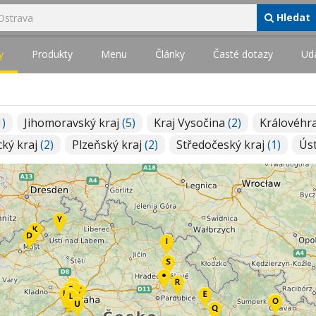
Hledat
y
Produkty
Menu
Články
Časté dotazy
Udá
1)
Jihomoravský kraj
(5)
Kraj Vysočina
(2)
Královéhr
cký kraj
(2)
Plzeňský kraj
(2)
Středočeský kraj
(1)
Úst