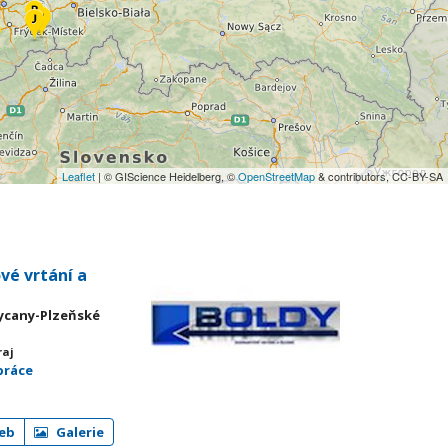
Leaflet
| © GIScience Heidelberg, ©
OpenStreetMap
& contributors, CC-BY-SA
vé vrtání a
kycany-Plzeňské
raj
práce
eb
Galerie