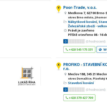
Poor-Trade, v.o.s.
Medkova 7, 627 00 Brno-
okres Brno-město, Jihomor
Nábytkové kování
,
Stav
Železářské zboží - velk
Právě je zavřeno
Příště otevřeno
08 - 16
dn
0
(
0
hodnocení)
+420 545 175 331
W
PROFIKO - STAVEBNÍ KO
r.o.
Meclov 188, 345 21 Meclo
okres Domažlice, Plzeňský 
Stavební kování
0
(
0
hodnocení)
+420 379 427 709