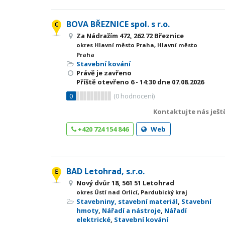
BOVA BŘEZNICE spol. s r.o.
Za Nádražím 472, 262 72 Březnice
okres Hlavní město Praha, Hlavní město
Praha
Stavební kování
Právě je zavřeno
Příště otevřeno
6 - 14:30
dne 07.08.2026
0
(
0
hodnocení)
Kontaktujte nás ješt
+420 724 154 846
Web
BAD Letohrad, s.r.o.
Nový dvůr 18, 561 51 Letohrad
okres Ústí nad Orlicí, Pardubický kraj
Stavebniny, stavební materiál
,
Stavební
hmoty
,
Nářadí a nástroje
,
Nářadí
elektrické
,
Stavební kování