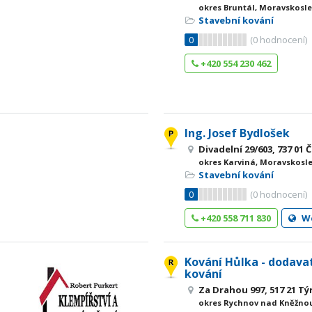
okres Bruntál, Moravskosle
Stavební kování
0
(
0
hodnocení)
+420 554 230 462
Ing. Josef Bydlošek
Divadelní 29/603, 737 01 
okres Karviná, Moravskosle
Stavební kování
0
(
0
hodnocení)
+420 558 711 830
W
Kování Hůlka - dodava
kování
Za Drahou 997, 517 21 Tý
okres Rychnov nad Kněžnou