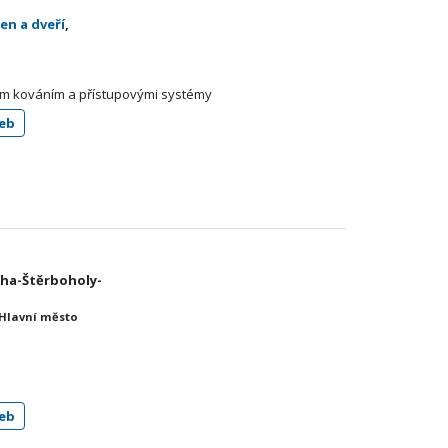
en a dveří
,
ím kováním a přístupovými systémy
eb
Praha-Štěrboholy-
 Hlavní město
eb