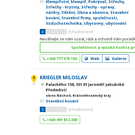
Klempířství, klempíř
,
Pokrývač
,
Střechy
,
Střechy - krytiny
,
Střechy - opravy,
nátěry, čištění
,
Okna a okenice
,
Stavební
kování
,
Stavební firmy, společnosti
,
Vzduchotechnika
,
Ubytovny, ubytování
0
(
0
hodnocení)
Neváhejte se nám ozvat, rádi a ochotně Vám porad
Spolehlivost a vysoká kvalita p
+420 777 075 182
Web
Galerie
KRIEGLER MILOSLAV
Palackého 158, 551 01 Jaroměř-Jakubské
Předměstí
okres Náchod, Královéhradecký kraj
Stavební kování
0
(
0
hodnocení)
+420 491 812 289