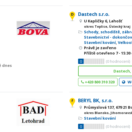
Dastech s.r.o.
U Kapličky 6, Lahošť
okres Teplice, Ústecký kraj
Schody, schodiště, zábr
Stavebnictví - dokončov
Stavební kování
,
Velko
Právě je zavřeno
Příště otevřeno
7 - 15:30
0
(
0
hodnocení)
ě dnes
Dastech, 
+420 800 310 320
W
BERYL BK, s.r.o.
Průmyslová 137, 679 21 B
okres Blansko, Jihomoravsk
Stavební kování
0
(
0
hodnocení)