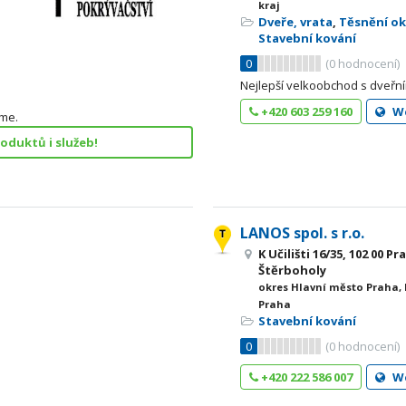
kraj
Dveře, vrata
,
Těsnění ok
Stavební kování
0
(
0
hodnocení)
Nejlepší velkoobchod s dveřn
+420 603 259 160
W
íme.
roduktů i služeb!
LANOS spol. s r.o.
K Učilišti 16/35, 102 00 
Štěrboholy
okres Hlavní město Praha,
Praha
Stavební kování
0
(
0
hodnocení)
+420 222 586 007
W