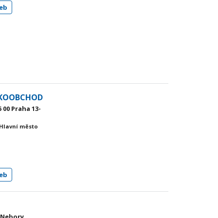
eb
VELKOOBCHOD
 00 Praha 13-
 Hlavní město
eb
c-Nebory