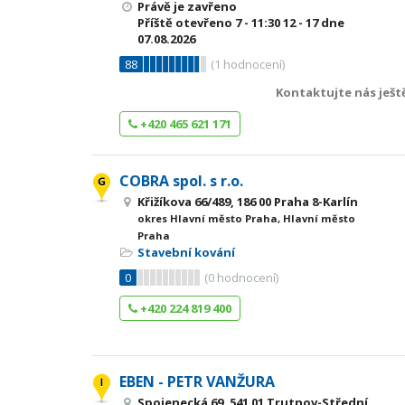
Právě je zavřeno
Příště otevřeno
7 - 11:30
12 - 17
dne
07.08.2026
88
(
1
hodnocení)
Kontaktujte nás ješt
+420 465 621 171
COBRA spol. s r.o.
Křižíkova 66/489, 186 00 Praha 8-Karlín
okres Hlavní město Praha, Hlavní město
Praha
Stavební kování
0
(
0
hodnocení)
+420 224 819 400
EBEN - PETR VANŽURA
Spojenecká 69, 541 01 Trutnov-Střední