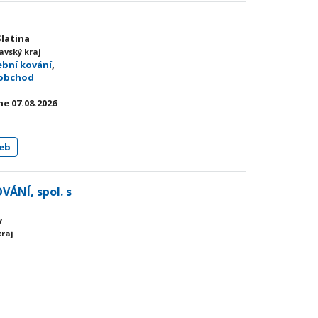
Slatina
avský kraj
ební kování
,
oobchod
e 07.08.2026
eb
VÁNÍ, spol. s
v
kraj