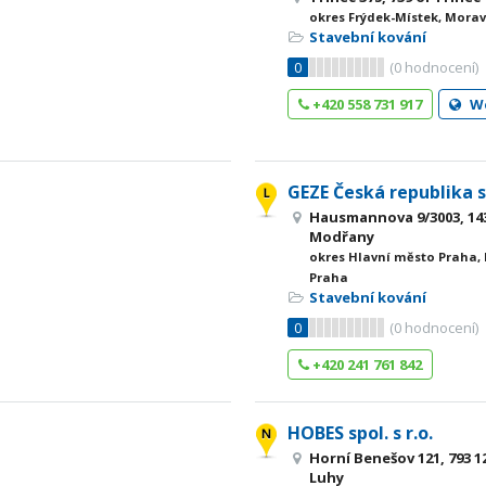
okres Frýdek-Místek, Morav
Stavební kování
0
(
0
hodnocení)
+420 558 731 917
W
GEZE Česká republika s.
Hausmannova 9/3003, 143
Modřany
okres Hlavní město Praha,
Praha
Stavební kování
0
(
0
hodnocení)
+420 241 761 842
HOBES spol. s r.o.
Horní Benešov 121, 793 1
Luhy