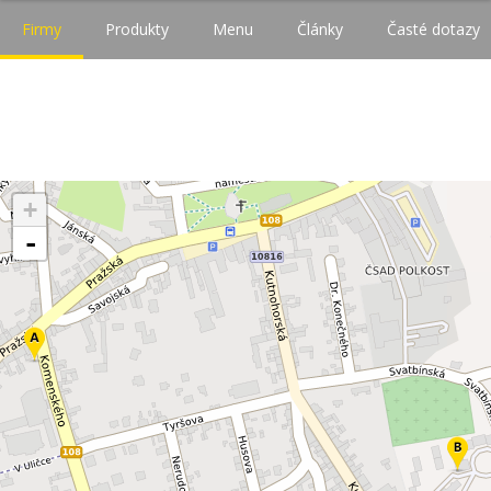
Firmy
Produkty
Menu
Články
Časté dotazy
+
-