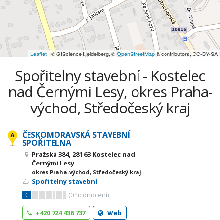
Leaflet
| © GIScience Heidelberg, ©
OpenStreetMap
& contributors, CC-BY-SA
Spořitelny stavební - Kostelec
nad Černými Lesy, okres Praha-
východ, Středočeský kraj
ČESKOMORAVSKÁ STAVEBNÍ
SPOŘITELNA
Pražská 384, 281 63 Kostelec nad
Černými Lesy
okres Praha-východ, Středočeský kraj
Spořitelny stavební
0
(
0
hodnocení)
+420 724 436 737
Web