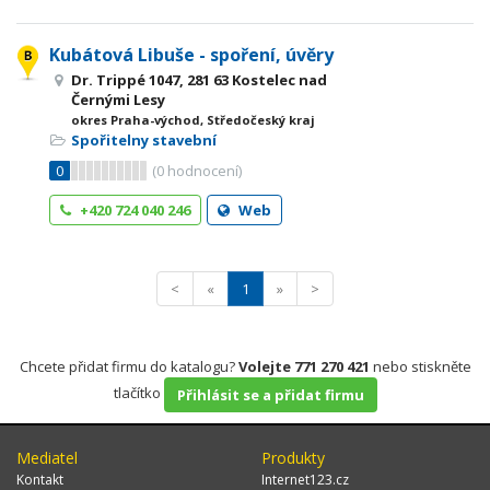
Kubátová Libuše - spoření, úvěry
Dr. Trippé 1047, 281 63 Kostelec nad
Černými Lesy
okres Praha-východ, Středočeský kraj
Spořitelny stavební
0
(
0
hodnocení)
+420 724 040 246
Web
<
«
1
»
>
Chcete přidat firmu do katalogu?
Volejte 771 270 421
nebo stiskněte
tlačítko
Přihlásit se a přidat firmu
Mediatel
Produkty
Kontakt
Internet123.cz