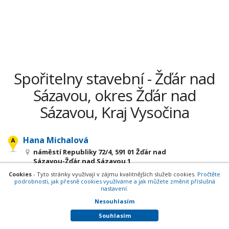
Spořitelny stavební - Žďár nad
Sázavou, okres Žďár nad
Sázavou, Kraj Vysočina
Hana Michalová
náměstí Republiky 72/4, 591 01 Žďár nad
Sázavou-Žďár nad Sázavou 1
okres Žďár nad Sázavou, Kraj Vysočina
Cookies
- Tyto stránky využívají v zájmu kvalitnějších služeb cookies.
Pročtěte
Cenné papíry - invest. fondy a spol.
,
podrobnosti, jak přesně cookies využíváme a jak můžete změnit příslušná
Finanční, investiční poradenství
nastavení.
,
Penzijní fondy, připojištění
,
Pojištění -
Nesouhlasím
zprostředkovatelé, poradenství
,
Souhlasím
Pojištění, pojišťovny
,
Hypotéky
,
Realitní kanceláře
,
Spořitelny