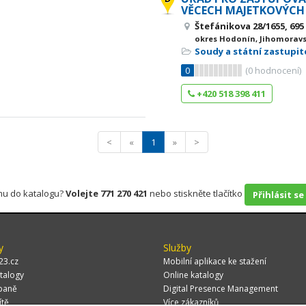
VĚCECH MAJETKOVÝCH
Štefánikova 28/1655, 69
okres Hodonín, Jihomoravs
Soudy a státní zastupit
0
(
0
hodnocení)
+420 518 398 411
<
«
1
»
>
rmu do katalogu?
Volejte 771 270 421
nebo stiskněte tlačítko
Přihlásit se
y
Služby
23.cz
Mobilní aplikace ke stažení
talogy
Online katalogy
paně
Digital Presence Management
ítě
Více zákazníků