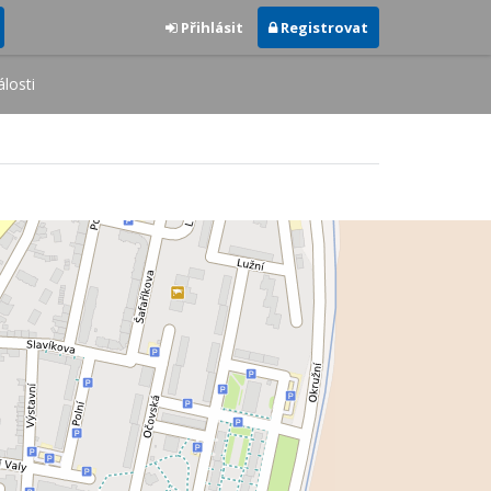
Přihlásit
Registrovat
losti