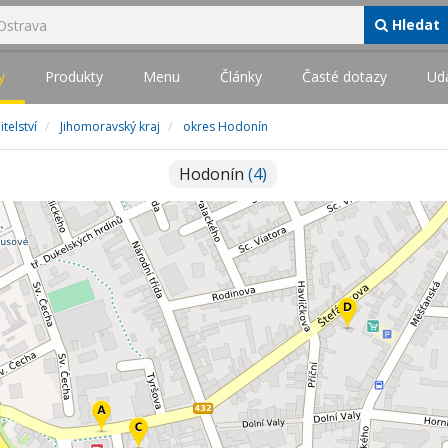
Hledat
y
Produkty
Menu
Články
Časté dotazy
Udá
telství
Jihomoravský kraj
okres Hodonín
Hodonín
(4)