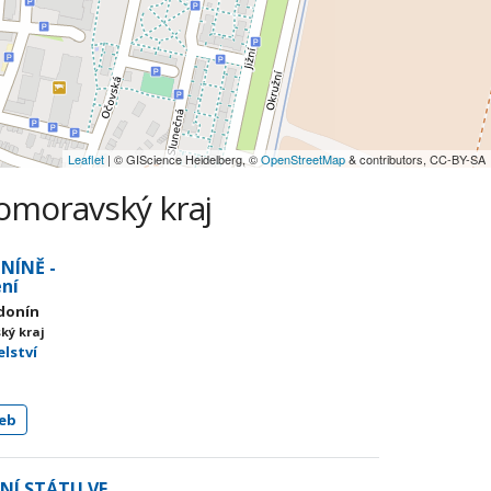
Leaflet
| © GIScience Heidelberg, ©
OpenStreetMap
& contributors, CC-BY-SA
homoravský kraj
NÍNĚ -
ní
odonín
ký kraj
elství
eb
NÍ STÁTU VE