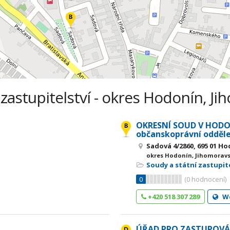
 zastupitelství - okres Hodonín, Ji
OKRESNÍ SOUD V HODO
občanskoprávní odděle
Sadová 4/2860, 695 01 H
okres Hodonín, Jihomoravs
Soudy a státní zastupit
0
(
0
hodnocení)
+420 518 307 289
W
ÚŘAD PRO ZASTUPOVÁ