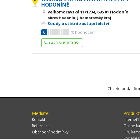
HODONÍNĚ
Velkomoravská 11/1734, 695 01 Hodonín
okres Hodonín, Jihomoravský kraj
Soudy a státní zastupitelství
0
(
0
hodnocení)
+420 518 309 951
Chcete přidat fi
Mediatel
Produkt
Kontakt
Internet1
Reference
Online ka
Obchodní podmínky
PPC kam
Sociální s