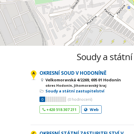
Soudy a státní
OKRESNÍ SOUD V HODONÍNĚ
Velkomoravská 4/2269, 695 01 Hodonín
okres Hodonín, Jihomoravský kraj
Soudy a státní zastupitelství
0
(
0
hodnocení)
+420 518 307 211
Web
OKRESNÍ STÁTNÍ ZASTUPITELSTVÍ V