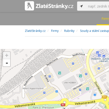
Firm
ZlatéStránky.cz
Firmy
Rubriky
Soudy a státní zastupi
+
-