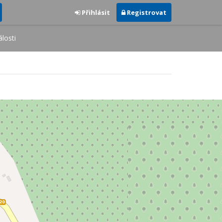
Přihlásit
Registrovat
losti