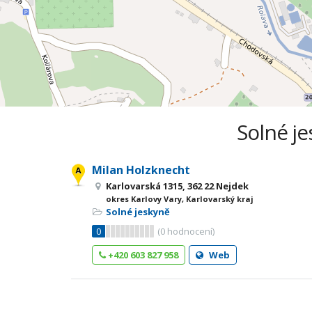
Solné je
Milan Holzknecht
Karlovarská 1315, 362 22 Nejdek
okres Karlovy Vary, Karlovarský kraj
Solné jeskyně
0
(
0
hodnocení)
+420 603 827 958
Web