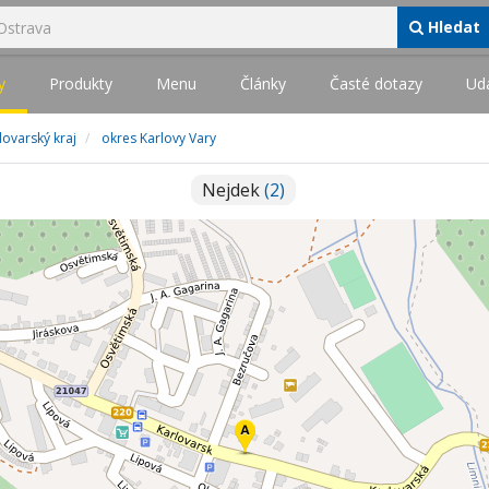
Hledat
y
Produkty
Menu
Články
Časté dotazy
Udá
lovarský kraj
okres Karlovy Vary
Nejdek
(2)