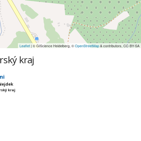
Leaflet
| © GIScience Heidelberg, ©
OpenStreetMap
& contributors, CC-BY-SA
rský kraj
mi
 Nejdek
rský kraj