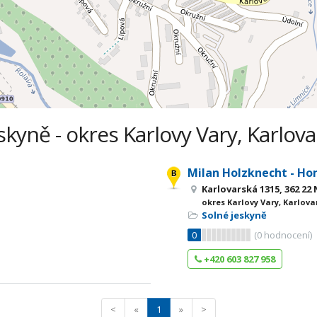
skyně - okres Karlovy Vary, Karlova
Milan Holzknecht - Ho
Karlovarská 1315, 362 22
okres Karlovy Vary, Karlova
Solné jeskyně
0
(
0
hodnocení)
+420 603 827 958
<
«
1
»
>