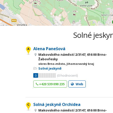
Solné jesky
Alena Panešová
Makovského náměstí 2/3147, 616 00 Brno-
Žabovřesky
okres Brno-město, Jihomoravský kraj
Solné jeskyně
0
(
0
hodnocení)
+420 539 090 235
Web
Solná jeskyně Orchidea
Makovského náměstí 2/3147, 616 00 Brno-