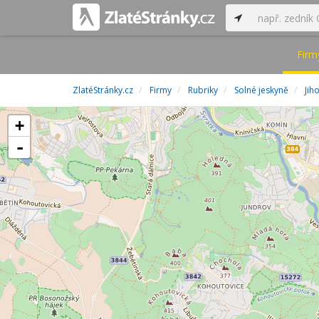
Firm
ZlatéStránky.cz
Firmy
Rubriky
Solné jeskyně
Jih
+
-