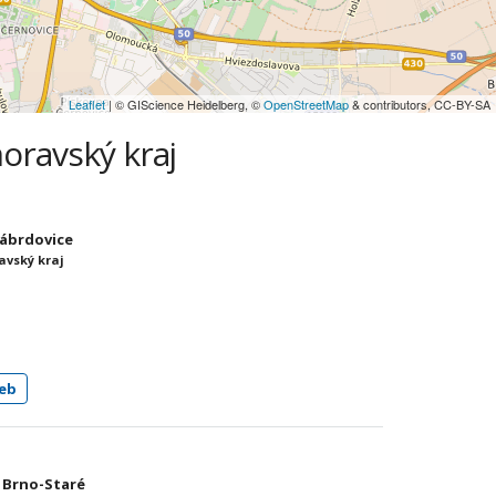
Leaflet
| © GIScience Heidelberg, ©
OpenStreetMap
& contributors, CC-BY-SA
oravský kraj
-Zábrdovice
avský kraj
eb
0 Brno-Staré