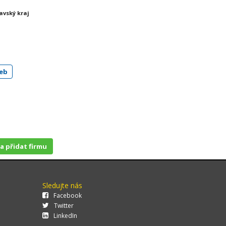
avský kraj
eb
 a přidat firmu
Sledujte nás
Facebook
Twitter
LinkedIn