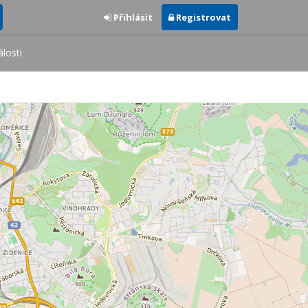
Přihlásit
Registrovat
losti