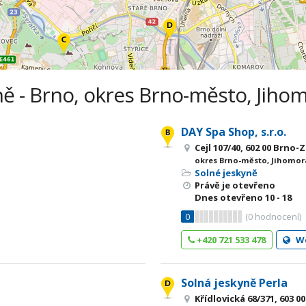
ně - Brno, okres Brno-město, Jihom
DAY Spa Shop, s.r.o.
Cejl 107/40, 602 00 Brno
okres Brno-město, Jihomor
Solné jeskyně
Právě je otevřeno
Dnes otevřeno
10 - 18
0
(
0
hodnocení)
+420 721 533 478
W
Solná jeskyně Perla
Křídlovická 68/371, 603 0