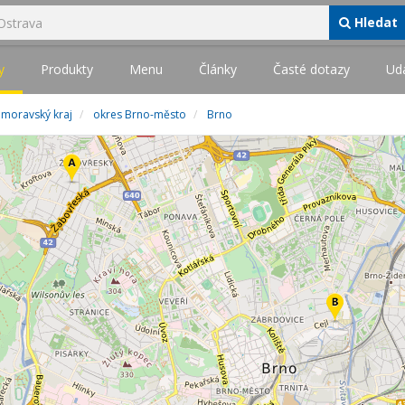
Hledat
y
Produkty
Menu
Články
Časté dotazy
Udá
omoravský kraj
okres Brno-město
Brno