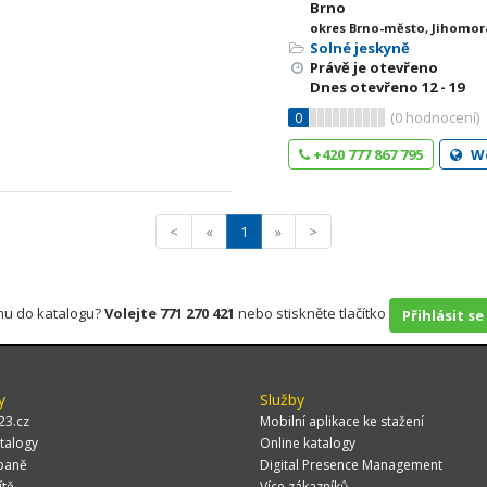
Brno
okres Brno-město, Jihomor
Solné jeskyně
Právě je otevřeno
Dnes otevřeno
12 - 19
0
(
0
hodnocení)
+420 777 867 795
W
<
«
1
»
>
rmu do katalogu?
Volejte 771 270 421
nebo stiskněte tlačítko
Přihlásit se
y
Služby
23.cz
Mobilní aplikace ke stažení
talogy
Online katalogy
paně
Digital Presence Management
ítě
Více zákazníků