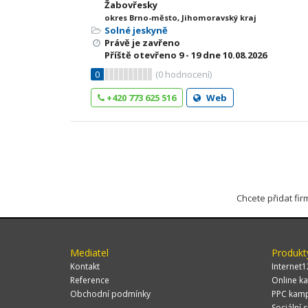
Žabovřesky
okres Brno-město, Jihomoravský kraj
Solné jeskyně
Právě je zavřeno
Příště otevřeno
9 - 19
dne 10.08.2026
0
(
0
hodnocení)
+420 773 625 516
Web
Chcete přidat fi
Mediatel
Produkt
Kontakt
Internet1
Reference
Online ka
Obchodní podmínky
PPC kam
Sociální s