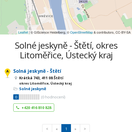
Leaflet
| © GIScience Heidelberg, ©
OpenStreetMap
& contributors, CC-BY-SA
Solné jeskyně - Štětí, okres
Litoměřice, Ústecký kraj
Solná jeskyně - Štětí
Krátká 743, 411 08 Štětí
okres Litoměřice, Ústecký kraj
Solné jeskyně
0
(
0
hodnocení)
+420 416 810 828
<
«
1
»
>