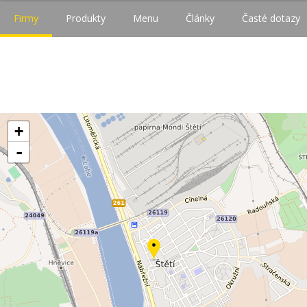
Firmy
Produkty
Menu
Články
Časté dotazy
+
-