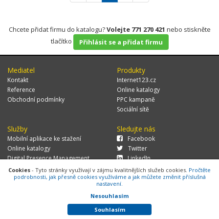
Chcete přidat firmu do katalogu?
Volejte 771 270 421
nebo stiskněte
tlačítko
Přihlásit se a přidat firmu
Mediatel
Produkty
Kontakt
Internet123.cz
Reference
Online katalogy
Obchodní podmínky
PPC kampaně
Sociální sítě
Služby
Sledujte nás
Mobilní aplikace ke stažení
Facebook
Online katalogy
Twitter
Digital Presence Management
LinkedIn
Více zákazníků
Cookies
- Tyto stránky využívají v zájmu kvalitnějších služeb cookies.
Pročtěte
podrobnosti, jak přesně cookies využíváme a jak můžete změnit příslušná
nastavení.
Nesouhlasím
© 2026 MEDIATEL CZ, s.r.o.,
Za Potokem 46/4, 106 00 Praha 10, tel.:
+420 771 270 421, verze 1.29.0.143,
Cookies
Souhlasím