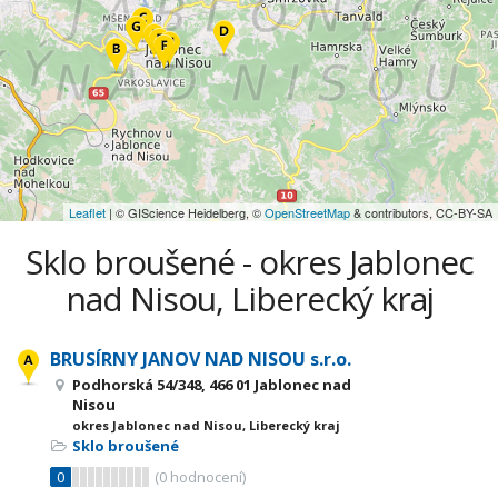
Leaflet
| © GIScience Heidelberg, ©
OpenStreetMap
& contributors, CC-BY-SA
Sklo broušené - okres Jablonec
nad Nisou, Liberecký kraj
BRUSÍRNY JANOV NAD NISOU s.r.o.
Podhorská 54/348, 466 01 Jablonec nad
Nisou
okres Jablonec nad Nisou, Liberecký kraj
Sklo broušené
0
(
0
hodnocení)