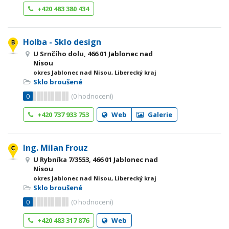
+420 483 380 434
Holba - Sklo design
U Srnčího dolu, 466 01 Jablonec nad
Nisou
okres Jablonec nad Nisou, Liberecký kraj
Sklo broušené
0
(
0
hodnocení)
+420 737 933 753
Web
Galerie
Ing. Milan Frouz
U Rybníka 7/3553, 466 01 Jablonec nad
Nisou
okres Jablonec nad Nisou, Liberecký kraj
Sklo broušené
0
(
0
hodnocení)
+420 483 317 876
Web