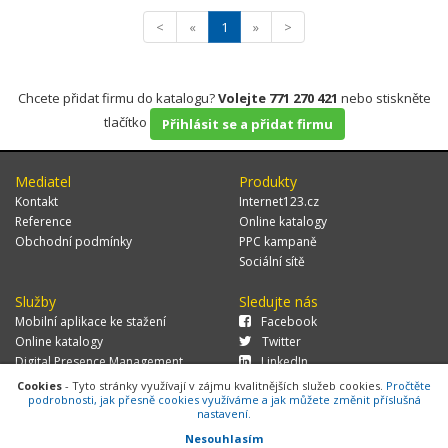
<
«
1
»
>
Chcete přidat firmu do katalogu?
Volejte 771 270 421
nebo stiskněte
tlačítko
Přihlásit se a přidat firmu
Mediatel
Produkty
Kontakt
Internet123.cz
Reference
Online katalogy
Obchodní podmínky
PPC kampaně
Sociální sítě
Služby
Sledujte nás
Mobilní aplikace ke stažení
Facebook
Online katalogy
Twitter
Digital Presence Management
LinkedIn
Více zákazníků
Cookies
- Tyto stránky využívají v zájmu kvalitnějších služeb cookies.
Pročtěte
podrobnosti, jak přesně cookies využíváme a jak můžete změnit příslušná
nastavení.
Nesouhlasím
© 2026 MEDIATEL CZ, s.r.o.,
Za Potokem 46/4, 106 00 Praha 10, tel.: