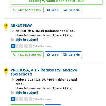
Katalog výrobků k nahlédnutí ZDE!
+420 602 811 857
Web
Galerie
MIREX NEW
Na Hutích 6, 466 01 Jablonec nad Nisou
okres Jablonec nad Nisou, Liberecký kraj
Sklo broušené
0
(
0
hodnocení)
+420 604 209 799
Web
Galerie
PRECIOSA, a.s. - Ředitelství akciové
společnosti
Opletalova 17/3197, 466 01 Jablonec nad
Nisou
okres Jablonec nad Nisou, Liberecký kraj
Sklo broušené
0
(
0
hodnocení)