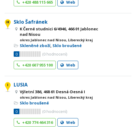
+420 488 115 665
Web
Sklo Šafránek
K Černé studnici 6/4946, 466 01 Jablonec
nad Nisou
okres Jablonec nad Nisou, Liberecký kraj
Skleněné zboží
,
Sklo broušené
0
(
0
hodnocení)
+420 607 955 100
Web
LUSIA
Výletní 386, 468 61 Desná-Desná I
okres Jablonec nad Nisou, Liberecký kraj
Sklo broušené
0
(
0
hodnocení)
+420 774 464 316
Web