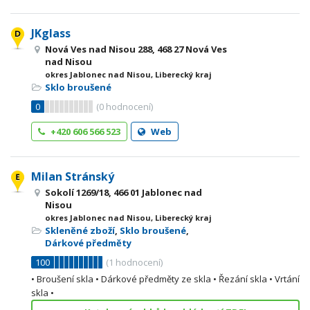
JKglass
Nová Ves nad Nisou 288, 468 27 Nová Ves
nad Nisou
okres Jablonec nad Nisou, Liberecký kraj
Sklo broušené
0
(
0
hodnocení)
+420 606 566 523
Web
Milan Stránský
Sokolí 1269/18, 466 01 Jablonec nad
Nisou
okres Jablonec nad Nisou, Liberecký kraj
Skleněné zboží
,
Sklo broušené
,
Dárkové předměty
100
(
1
hodnocení)
• Broušení skla • Dárkové předměty ze skla • Řezání skla • Vrtání
skla •