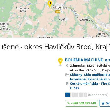
ušené - okres Havlíčkův Brod, Kraj
BOHEMIA MACHINE, a.
Zámecká, 582 91 Světlá 
okres Havlíčkův Brod, Kraj 
Sklárny
,
Sklo umělecké 
broušené
,
Skleněné zbo
České umění skla - The 
Glass
0
(
0
hodnocení)
+420 569 453 149
W