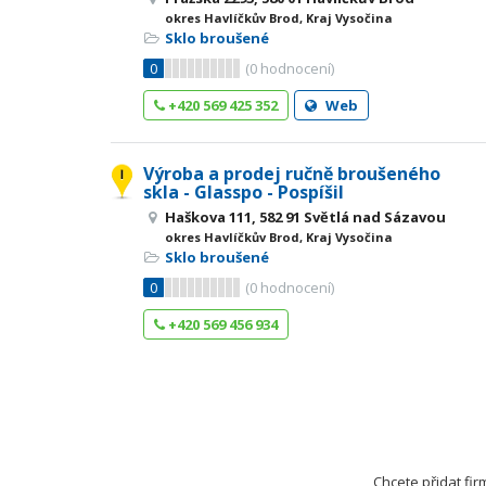
okres Havlíčkův Brod, Kraj Vysočina
Sklo broušené
0
(
0
hodnocení)
+420 569 425 352
Web
Výroba a prodej ručně broušeného
skla - Glasspo - Pospíšil
Haškova 111, 582 91 Světlá nad Sázavou
okres Havlíčkův Brod, Kraj Vysočina
Sklo broušené
0
(
0
hodnocení)
+420 569 456 934
Chcete přidat fi