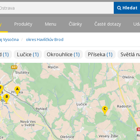
Hledat
y
Produkty
Menu
Články
Časté dotazy
Udá
aj Vysočina
okres Havlíčkův Brod
od
(1)
Lučice
(1)
Okrouhlice
(1)
Příseka
(1)
Světlá 