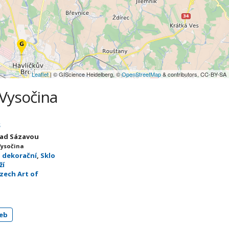
Leaflet
| © GIScience Heidelberg, ©
OpenStreetMap
& contributors, CC-BY-SA
 Vysočina
s
nad Sázavou
Vysočina
a dekorační
,
Sklo
ží
Czech Art of
eb