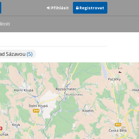
Přihlásit
Registrovat
losti
nad Sázavou
(5)