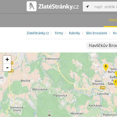
Firm
ZlatéStránky.cz
Firmy
Rubriky
Sklo broušené
Kr
Havlíčkův Br
+
-