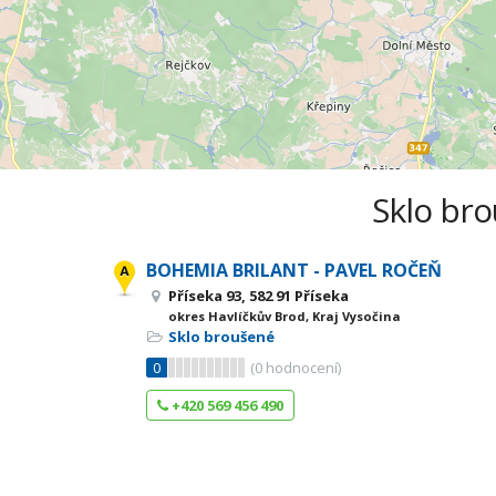
Sklo bro
BOHEMIA BRILANT - PAVEL ROČEŇ
Příseka 93, 582 91 Příseka
okres Havlíčkův Brod, Kraj Vysočina
Sklo broušené
0
(
0
hodnocení)
+420 569 456 490