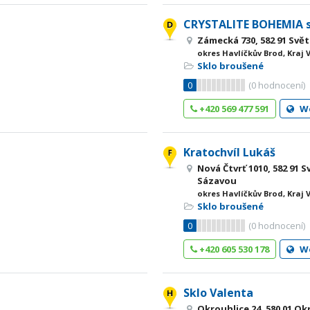
CRYSTALITE BOHEMIA s.
Zámecká 730, 582 91 Svě
okres Havlíčkův Brod, Kraj 
Sklo broušené
0
(
0
hodnocení)
+420 569 477 591
W
Kratochvíl Lukáš
Nová Čtvrť 1010, 582 91 S
Sázavou
okres Havlíčkův Brod, Kraj 
Sklo broušené
0
(
0
hodnocení)
+420 605 530 178
W
Sklo Valenta
Okrouhlice 24, 580 01 O