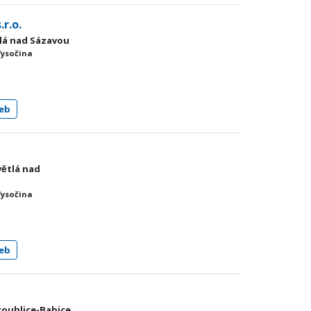
r.o.
tlá nad Sázavou
Vysočina
eb
větlá nad
Vysočina
eb
krouhlice-Babice