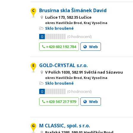
Brusírna skla Šimánek David
Lučice 173, 582 35 Lučice
okres Havlíčkův Brod, Kraj Vysočina
Sklo broušené
0
(
0
hodnocení)
+420 602 192 784
Web
GOLD-CRYSTAL s.r.o.
V Polích 1030, 582 91 Světlá nad Sázavou
okres Havlíčkův Brod, Kraj Vysočina
Sklo broušené
0
(
0
hodnocení)
+420 567 217 979
Web
M CLASSIC, spol. s r.o.
Pražská 2293, 580 01 Havlíčkův Brod