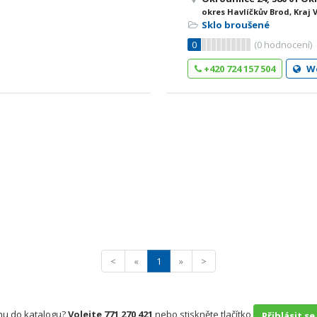
okres Havlíčkův Brod, Kraj 
Sklo broušené
0
(
0
hodnocení)
+420 724 157 504
W
<
«
1
»
>
rmu do katalogu?
Volejte 771 270 421
nebo stiskněte tlačítko
Přihlásit se