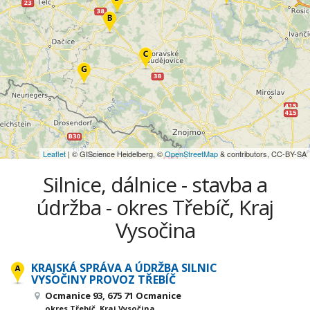
Leaflet
| © GIScience Heidelberg, ©
OpenStreetMap
& contributors, CC-BY-SA
Silnice, dálnice - stavba a
údržba - okres Třebíč, Kraj
Vysočina
KRAJSKÁ SPRÁVA A ÚDRŽBA SILNIC
VYSOČINY PROVOZ TŘEBÍČ
Ocmanice 93, 675 71 Ocmanice
okres Třebíč, Kraj Vysočina