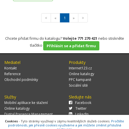
<
«
1
»
>
Chcete přidat firmu do katalogu?
Volejte 771 270 421
nebo stiskněte
tlačítko
Přihlásit se a přidat firmu
Mediatel
Produkty
Kontakt
Internet123.cz
Reference
Online katalogy
Obchodní podmínky
PPC kampaně
Sociální sítě
Služby
Sledujte nás
Mobilní aplikace ke stažení
Facebook
Online katalogy
Twitter
Digital Presence Management
LinkedIn
Více zákazníků
Cookies
- Tyto stránky využívají v zájmu kvalitnějších služeb cookies.
Pročtěte
podrobnosti, jak přesně cookies využíváme a jak můžete změnit příslušná