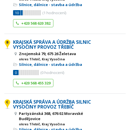
Silnice, dálnice - stavba a údržba
10
(
1
hodnocení)
+420 568 620 382
KRAJSKÁ SPRÁVA A ÚDRŽBA SILNIC
VYSOČINY PROVOZ TŘEBÍČ
Znojemská 79, 675 26 Želetava
okres Třebíč, Kraj Vysočina
Silnice, dálnice - stavba a údržba
0
(
0
hodnocení)
+420 568 455 329
KRAJSKÁ SPRÁVA A ÚDRŽBA SILNIC
VYSOČINY PROVOZ TŘEBÍČ
Partyzánská 368, 676 02 Moravské
Budějovice
okres Třebíč, Kraj Vysočina
Silnice, dálnice - stavba a údržba