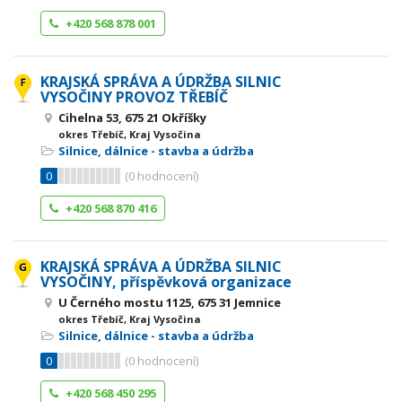
+420 568 878 001
KRAJSKÁ SPRÁVA A ÚDRŽBA SILNIC
VYSOČINY PROVOZ TŘEBÍČ
Cihelna 53, 675 21 Okříšky
okres Třebíč, Kraj Vysočina
Silnice, dálnice - stavba a údržba
0
(
0
hodnocení)
+420 568 870 416
KRAJSKÁ SPRÁVA A ÚDRŽBA SILNIC
VYSOČINY, příspěvková organizace
U Černého mostu 1125, 675 31 Jemnice
okres Třebíč, Kraj Vysočina
Silnice, dálnice - stavba a údržba
0
(
0
hodnocení)
+420 568 450 295