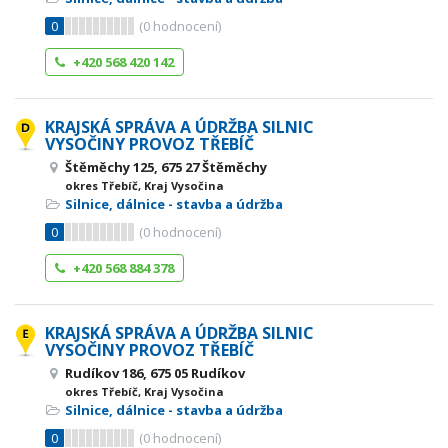
0
(
0
hodnocení)
+420 568 420 142
KRAJSKÁ SPRÁVA A ÚDRŽBA SILNIC
VYSOČINY PROVOZ TŘEBÍČ
Štěměchy 125, 675 27 Štěměchy
okres Třebíč, Kraj Vysočina
Silnice, dálnice - stavba a údržba
0
(
0
hodnocení)
+420 568 884 378
KRAJSKÁ SPRÁVA A ÚDRŽBA SILNIC
VYSOČINY PROVOZ TŘEBÍČ
Rudíkov 186, 675 05 Rudíkov
okres Třebíč, Kraj Vysočina
Silnice, dálnice - stavba a údržba
0
(
0
hodnocení)