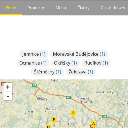
Firmy
Produkty
Menu
Články
Časté dotazy
Jemnice
(1)
Moravské Budějovice
(1)
Ocmanice
(1)
Okříšky
(1)
Rudíkov
(1)
Štěměchy
(1)
Želetava
(1)
+
-