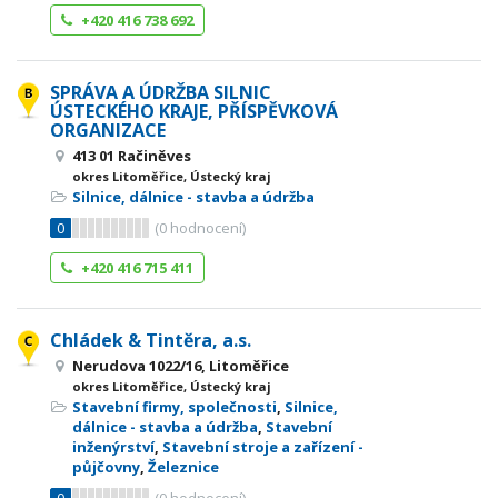
+420 416 738 692
SPRÁVA A ÚDRŽBA SILNIC
ÚSTECKÉHO KRAJE, PŘÍSPĚVKOVÁ
ORGANIZACE
413 01 Račiněves
okres Litoměřice, Ústecký kraj
Silnice, dálnice - stavba a údržba
0
(
0
hodnocení)
+420 416 715 411
Chládek & Tintěra, a.s.
Nerudova 1022/16, Litoměřice
okres Litoměřice, Ústecký kraj
Stavební firmy, společnosti
,
Silnice,
dálnice - stavba a údržba
,
Stavební
inženýrství
,
Stavební stroje a zařízení -
půjčovny
,
Železnice