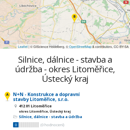
Leaflet
| © GIScience Heidelberg, ©
OpenStreetMap
& contributors, CC-BY-SA
Silnice, dálnice - stavba a
údržba - okres Litoměřice,
Ústecký kraj
N+N - Konstrukce a dopravní
stavby Litoměřice, s.r.o.
412 01 Litoměřice
okres Litoměřice, Ústecký kraj
Silnice, dálnice - stavba a údržba
0
(
0
hodnocení)