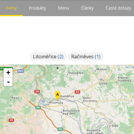
Firmy
Produkty
Menu
Články
Časté dotazy
Litoměřice
(2)
Račiněves
(1)
+
-