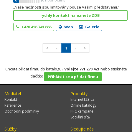
0
(
0
hodnocení)
„Naše možnosti jsou limitovány pouze Vašimi představami.“
rychlý kontakt naleznete ZDE!
+420 416 741 668
Web
Galerie
<
«
1
»
>
Chcete přidat firmu do katalogu?
Volejte 771 270 421
nebo stiskněte
tlačítko
Přihlásit se a přidat firmu
Mediatel
Produkty
Kontakt
Internet123.cz
Reference
Online katalogy
Obchodní podmínky
PPC kampaně
Sociální sítě
Služby
Sledujte nás