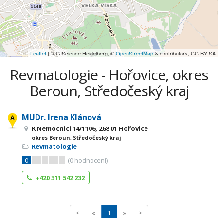
Leaflet
| © GIScience Heidelberg, ©
OpenStreetMap
& contributors, CC-BY-SA
Revmatologie - Hořovice, okres
Beroun, Středočeský kraj
MUDr. Irena Klánová
K Nemocnici 14/1106, 268 01 Hořovice
okres Beroun, Středočeský kraj
Revmatologie
0
(
0
hodnocení)
+420 311 542 232
<
«
1
»
>