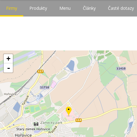
Firmy
Produkty
Menu
Články
Časté dotazy
+
-