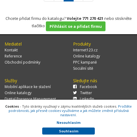
Chcete přidat firmu do katalogu?
Volejte 771 270 421
nebo stiskněte
tlačítko
Přihlásit se a přidat firmu
Mediatel
Produkty
Kontakt
Internet123.cz
Reference
Online katalogy
Obchodní podmínky
PPC kampaně
Sociální sítě
Služby
Sledujte nás
Mobilní aplikace ke stažení
Facebook
Online katalogy
Twitter
Digital Presence Management
LinkedIn
Více zákazníků
Cookies
- Tyto stránky využívají v zájmu kvalitnějších služeb cookies.
Pročtěte
podrobnosti, jak přesně cookies využíváme a jak můžete změnit příslušná
nastavení.
Nesouhlasím
© 2026 MEDIATEL CZ, s.r.o.,
Za Potokem 46/4, 106 00 Praha 10, tel.:
+420 771 270 421, verze 1.29.0.143,
Cookies
Souhlasím