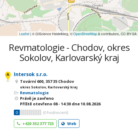
Leaflet
| © GIScience Heidelberg, ©
OpenStreetMap
& contributors, CC-BY-SA
Revmatologie - Chodov, okres
Sokolov, Karlovarský kraj
Intersok s.r.o.
Tovární 600, 357 35 Chodov
okres Sokolov, Karlovarský kraj
Revmatologie
Právě je zavřeno
Příště otevřeno
08 - 14:30
dne 10.08.2026
0
(
0
hodnocení)
+420 352 377 725
Web