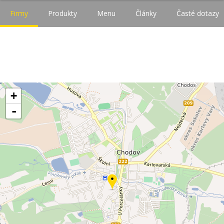
Firmy
Produkty
Menu
Články
Časté dotazy
+
-