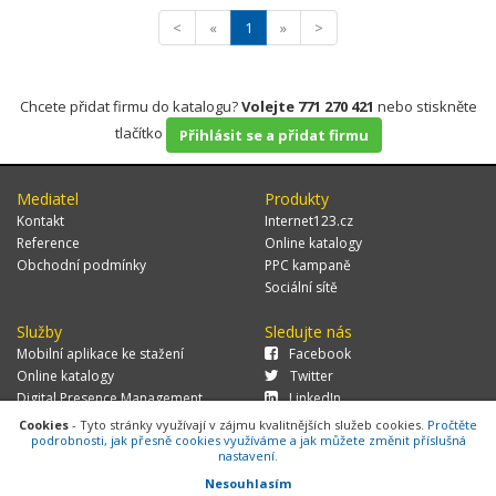
<
«
1
»
>
Chcete přidat firmu do katalogu?
Volejte 771 270 421
nebo stiskněte
tlačítko
Přihlásit se a přidat firmu
Mediatel
Produkty
Kontakt
Internet123.cz
Reference
Online katalogy
Obchodní podmínky
PPC kampaně
Sociální sítě
Služby
Sledujte nás
Mobilní aplikace ke stažení
Facebook
Online katalogy
Twitter
Digital Presence Management
LinkedIn
Více zákazníků
Cookies
- Tyto stránky využívají v zájmu kvalitnějších služeb cookies.
Pročtěte
podrobnosti, jak přesně cookies využíváme a jak můžete změnit příslušná
nastavení.
Nesouhlasím
© 2026 MEDIATEL CZ, s.r.o.,
Za Potokem 46/4, 106 00 Praha 10, tel.: