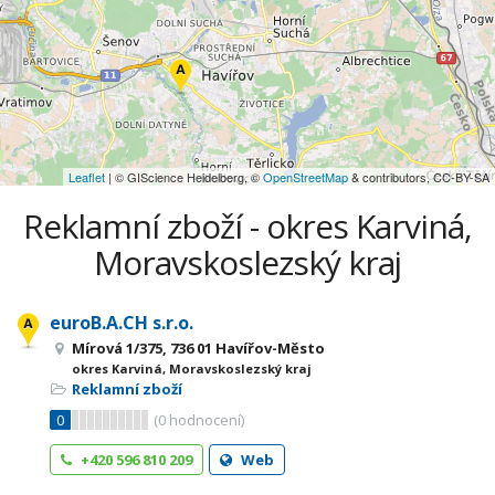
Leaflet
| © GIScience Heidelberg, ©
OpenStreetMap
& contributors, CC-BY-SA
Reklamní zboží - okres Karviná,
Moravskoslezský kraj
euroB.A.CH s.r.o.
Mírová 1/375, 736 01 Havířov-Město
okres Karviná, Moravskoslezský kraj
Reklamní zboží
0
(
0
hodnocení)
+420 596 810 209
Web