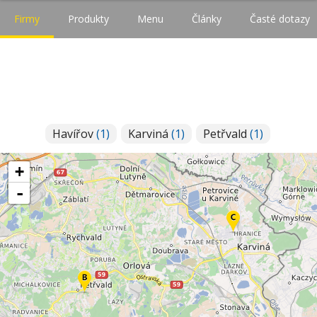
Firmy
Produkty
Menu
Články
Časté dotazy
Havířov
(1)
Karviná
(1)
Petřvald
(1)
+
-