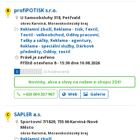
profiPOTISK s.r.o.
U Samoobsluhy 318, Petřvald
okres Karviná, Moravskoslezský kraj
Reklamní zboží
,
Reklama - tisk
,
Textil
,
Textil - velkoobchod
,
Oděvy pracovní
,
Tašky a sáčky
,
Reklama - agentury
,
Reklama - speciální služby
,
Dárkové
předměty
,
Oděvy, textil
Právě je zavřeno
Příště otevřeno
8 - 15:30
dne 10.08.2026
0
(
0
hodnocení)
Novinky, akce a slevy na našem e-shopu ZDE!
+420 604 207 967
Web
Galerie
SAPLER a.s.
Sportovní 7/1829, 735 06 Karviná-Nové
Město
okres Karviná, Moravskoslezský kraj
Reklamní zboží