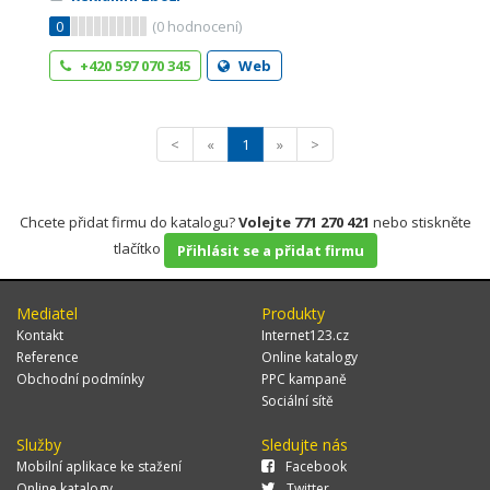
0
(
0
hodnocení)
+420 597 070 345
Web
<
«
1
»
>
Chcete přidat firmu do katalogu?
Volejte 771 270 421
nebo stiskněte
tlačítko
Přihlásit se a přidat firmu
Mediatel
Produkty
Kontakt
Internet123.cz
Reference
Online katalogy
Obchodní podmínky
PPC kampaně
Sociální sítě
Služby
Sledujte nás
Mobilní aplikace ke stažení
Facebook
Online katalogy
Twitter