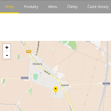
Firmy
Produkty
Menu
Články
Časté dotazy
+
-