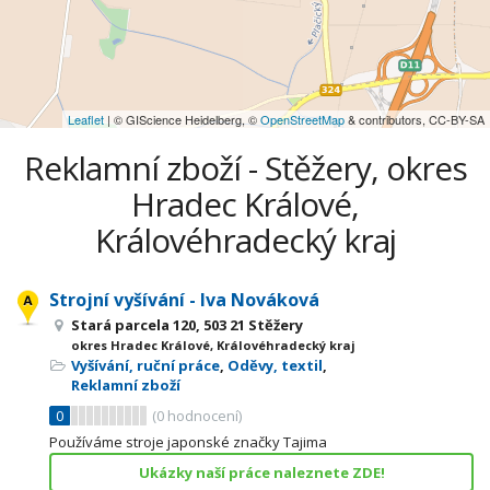
Leaflet
| © GIScience Heidelberg, ©
OpenStreetMap
& contributors, CC-BY-SA
Reklamní zboží - Stěžery, okres
Hradec Králové,
Královéhradecký kraj
Strojní vyšívání - Iva Nováková
Stará parcela 120, 503 21 Stěžery
okres Hradec Králové, Královéhradecký kraj
Vyšívání, ruční práce
,
Oděvy, textil
,
Reklamní zboží
0
(
0
hodnocení)
Používáme stroje japonské značky Tajima
Ukázky naší práce naleznete ZDE!