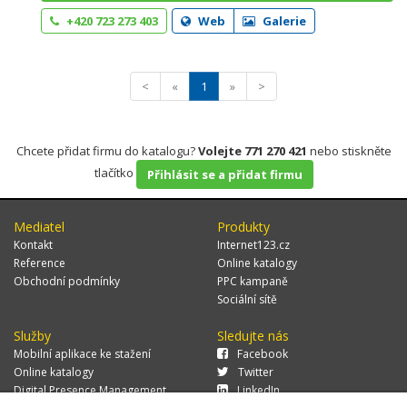
+420 723 273 403
Web
Galerie
<
«
1
»
>
Chcete přidat firmu do katalogu?
Volejte 771 270 421
nebo stiskněte
tlačítko
Přihlásit se a přidat firmu
Mediatel
Produkty
Kontakt
Internet123.cz
Reference
Online katalogy
Obchodní podmínky
PPC kampaně
Sociální sítě
Služby
Sledujte nás
Mobilní aplikace ke stažení
Facebook
Online katalogy
Twitter
Digital Presence Management
LinkedIn