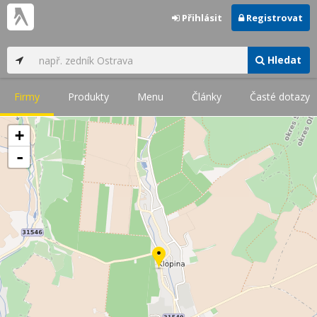
Přihlásit
Registrovat
Hledat
Firmy
Produkty
Menu
Články
Časté dotazy
+
-