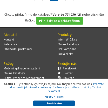
Chcete přidat firmu do katalogu?
Volejte 771 270 421
nebo stiskněte
tlačítko
Přihlásit se a přidat firmu
Mediatel
Produkty
Kontakt
Internet123.cz
Reference
Online katalogy
Obchodní podmínky
PPC kampaně
Sociální sítě
Služby
Sledujte nás
Mobilní aplikace ke stažení
Facebook
Online katalogy
Twitter
Digital Presence Management
LinkedIn
Více zákazníků
Cookies
- Tyto stránky využívají v zájmu kvalitnějších služeb cookies.
Pročtěte
podrobnosti, jak přesně cookies využíváme a jak můžete změnit příslušná
nastavení.
Nesouhlasím
© 2026 MEDIATEL CZ, s.r.o.,
Za Potokem 46/4, 106 00 Praha 10, tel.:
+420 771 270 421, verze 1.29.0.143,
Cookies
Souhlasím