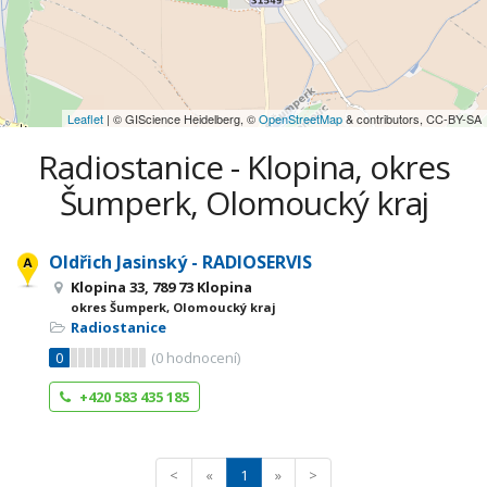
Leaflet
| © GIScience Heidelberg, ©
OpenStreetMap
& contributors, CC-BY-SA
Radiostanice - Klopina, okres
Šumperk, Olomoucký kraj
Oldřich Jasinský - RADIOSERVIS
Klopina 33, 789 73 Klopina
okres Šumperk, Olomoucký kraj
Radiostanice
0
(
0
hodnocení)
+420 583 435 185
<
«
1
»
>