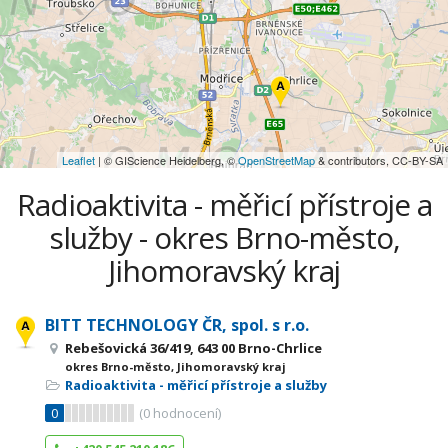
Leaflet
| © GIScience Heidelberg, ©
OpenStreetMap
& contributors, CC-BY-SA
Radioaktivita - měřicí přístroje a
služby - okres Brno-město,
Jihomoravský kraj
BITT TECHNOLOGY ČR, spol. s r.o.
Rebešovická 36/419, 643 00 Brno-Chrlice
okres Brno-město, Jihomoravský kraj
Radioaktivita - měřicí přístroje a služby
0
(
0
hodnocení)