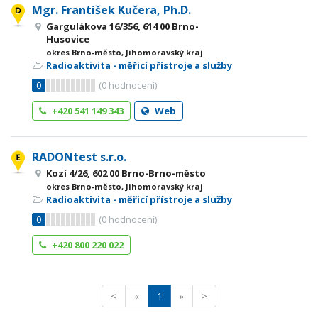
Mgr. František Kučera, Ph.D.
Gargulákova 16/356, 614 00 Brno-
Husovice
okres Brno-město, Jihomoravský kraj
Radioaktivita - měřicí přístroje a služby
0
(
0
hodnocení)
+420 541 149 343
Web
RADONtest s.r.o.
Kozí 4/26, 602 00 Brno-Brno-město
okres Brno-město, Jihomoravský kraj
Radioaktivita - měřicí přístroje a služby
0
(
0
hodnocení)
+420 800 220 022
<
«
1
»
>