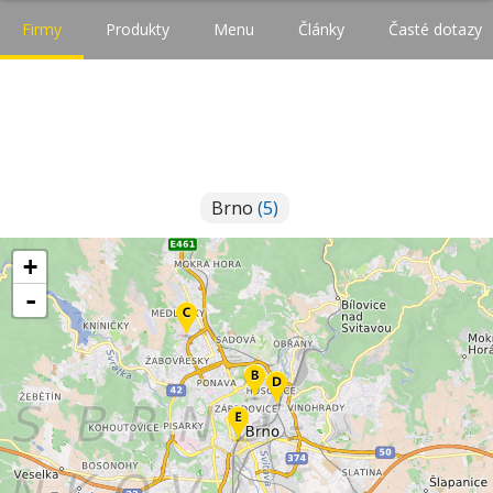
Firmy
Produkty
Menu
Články
Časté dotazy
Brno
(5)
+
-