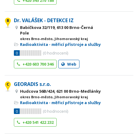
+420 545 210 186
Dr. VALÁŠEK - DETEKCE IZ
Babičkova 32/119, 613 00 Brno-Černá
Pole
okres Brno-město, Jihomoravský kraj
Radioaktivita - měřicí přístroje a služby
0
(
0
hodnocení)
+420 603 700 346
Web
GEORADIS s.r.o.
Hudcova 56B/424, 621 00 Brno-Medlánky
okres Brno-město, Jihomoravský kraj
Radioaktivita - měřicí přístroje a služby
0
(
0
hodnocení)
+420 541 422 232