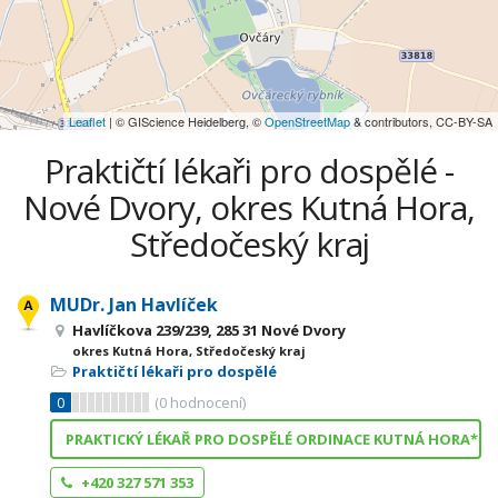
Leaflet
| © GIScience Heidelberg, ©
OpenStreetMap
& contributors, CC-BY-SA
Praktičtí lékaři pro dospělé -
Nové Dvory, okres Kutná Hora,
Středočeský kraj
MUDr. Jan Havlíček
Havlíčkova 239/239, 285 31 Nové Dvory
okres Kutná Hora, Středočeský kraj
Praktičtí lékaři pro dospělé
0
(
0
hodnocení)
PRAKTICKÝ LÉKAŘ PRO DOSPĚLÉ ORDINACE KUTNÁ HORA* O
+420 327 571 353