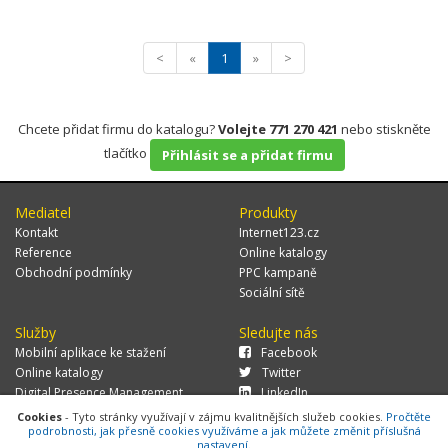
<
«
1
»
>
Chcete přidat firmu do katalogu?
Volejte 771 270 421
nebo stiskněte
tlačítko
Přihlásit se a přidat firmu
Mediatel
Produkty
Kontakt
Internet123.cz
Reference
Online katalogy
Obchodní podmínky
PPC kampaně
Sociální sítě
Služby
Sledujte nás
Mobilní aplikace ke stažení
Facebook
Online katalogy
Twitter
Digital Presence Management
LinkedIn
Více zákazníků
Cookies
- Tyto stránky využívají v zájmu kvalitnějších služeb cookies.
Pročtěte
podrobnosti, jak přesně cookies využíváme a jak můžete změnit příslušná
nastavení.