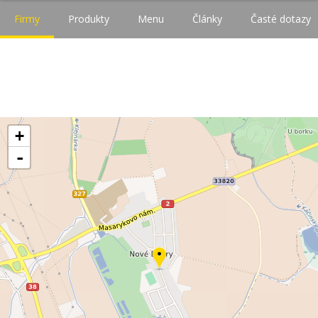
Firmy
Produkty
Menu
Články
Časté dotazy
+
-