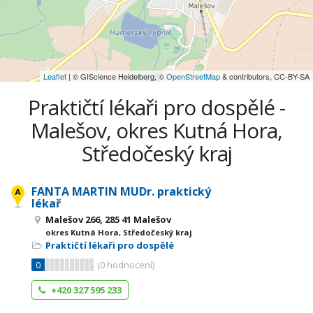
Leaflet
| © GIScience Heidelberg, ©
OpenStreetMap
& contributors, CC-BY-SA
Praktičtí lékaři pro dospělé -
Malešov, okres Kutná Hora,
Středočeský kraj
FANTA MARTIN MUDr. praktický
lékař
Malešov 266, 285 41 Malešov
okres Kutná Hora, Středočeský kraj
Praktičtí lékaři pro dospělé
0
(
0
hodnocení)
+420 327 595 233