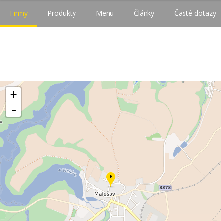
Firmy
Produkty
Menu
Články
Časté dotazy
+
-