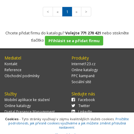
<
«
1
»
>
Chcete přidat firmu do katalogu?
Volejte 771 270 421
nebo stiskněte
tlačítko
Přihlásit se a přidat firmu
Mediatel
Produkty
Kontakt
Internet123.cz
Reference
Online katalogy
Obchodní podmínky
PPC kampaně
Sociální sítě
Služby
Sledujte nás
Mobilní aplikace ke stažení
Facebook
Online katalogy
Twitter
Digital Presence Management
LinkedIn
Více zákazníků
Cookies
- Tyto stránky využívají v zájmu kvalitnějších služeb cookies.
Pročtěte
podrobnosti, jak přesně cookies využíváme a jak můžete změnit příslušná
nastavení.