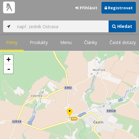
Přihlásit
Registrovat
Hledat
Firmy
Produkty
Menu
Články
Časté dotazy
+
-