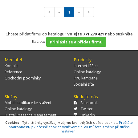
<
«
1
»
>
Chcete přidat firmu do katalogu?
Volejte 771 270 421
nebo stiskněte
tlačítko
Přihlásit se a přidat firmu
Mediatel
Produkty
Kontakt
Internet123.cz
Reference
Online katalogy
Obchodní podmínky
PPC kampaně
Sociální sítě
Služby
Sledujte nás
Mobilní aplikace ke stažení
Facebook
Online katalogy
Twitter
Digital Presence Management
LinkedIn
Více zákazníků
Cookies
- Tyto stránky využívají v zájmu kvalitnějších služeb cookies.
Pročtěte
podrobnosti, jak přesně cookies využíváme a jak můžete změnit příslušná
nastavení.