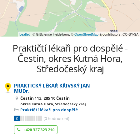
Leaflet
| © GIScience Heidelberg, ©
OpenStreetMap
& contributors, CC-BY-SA
Praktičtí lékaři pro dospělé -
Čestín, okres Kutná Hora,
Středočeský kraj
PRAKTICKÝ LÉKAŘ KŘIVSKÝ JAN
MUDr.
Čestín 113, 285 10 Čestín
okres Kutná Hora, Středočeský kraj
Praktičtí lékaři pro dospělé
0
(
0
hodnocení)
+420 327 323 210