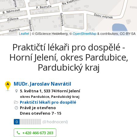
Leaflet
| © GIScience Heidelberg, ©
OpenStreetMap
& contributors, CC-BY-SA
Praktičtí lékaři pro dospělé -
Horní Jelení, okres Pardubice,
Pardubický kraj
MUDr. Jaroslav Navrátil
5. května 1, 533 74 Horní Jelení
okres Pardubice, Pardubický kraj
Praktičtí lékaři pro dospělé
Právě je otevřeno
Dnes otevřeno
7 - 15
0
(
0
hodnocení)
+420 466 673 203