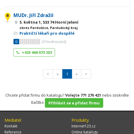
MUDr. Jiří Zdražil
5. května 1, 533 74 Horní Jelení
okres Pardubice, Pardubický kraj
Praktičtí lékaři pro dospělé
0
(
0
hodnocení)
+420 466 673 203
<
«
1
»
>
Chcete přidat firmu do katalogu?
Volejte 771 270 421
nebo stiskněte
tlačítko
Přihlásit se a přidat firmu
Mediatel
Produkty
Kontakt
Internet123.cz
Reference
Online katalogy