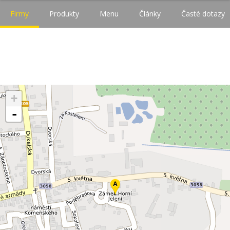
Firmy
Produkty
Menu
Články
Časté dotazy
+
-