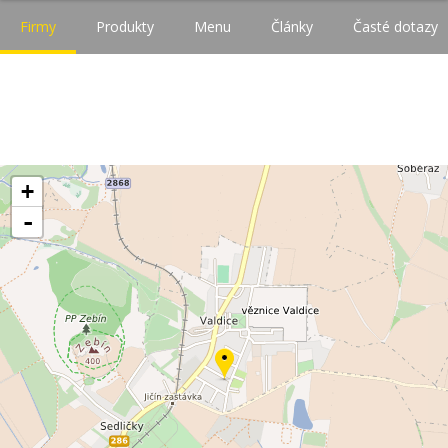
Firmy
Produkty
Menu
Články
Časté dotazy
+
-