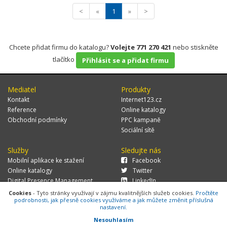
<
«
1
»
>
Chcete přidat firmu do katalogu?
Volejte 771 270 421
nebo stiskněte
tlačítko
Přihlásit se a přidat firmu
Mediatel
Produkty
Kontakt
Internet123.cz
Reference
Online katalogy
Obchodní podmínky
PPC kampaně
Sociální sítě
Služby
Sledujte nás
Mobilní aplikace ke stažení
Facebook
Online katalogy
Twitter
Digital Presence Management
LinkedIn
Více zákazníků
Cookies
- Tyto stránky využívají v zájmu kvalitnějších služeb cookies.
Pročtěte
podrobnosti, jak přesně cookies využíváme a jak můžete změnit příslušná
nastavení.
Nesouhlasím
© 2026 MEDIATEL CZ, s.r.o.,
Za Potokem 46/4, 106 00 Praha 10, tel.: