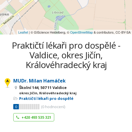
Leaflet
| © GIScience Heidelberg, ©
OpenStreetMap
& contributors, CC-BY-SA
Praktičtí lékaři pro dospělé -
Valdice, okres Jičín,
Královéhradecký kraj
MUDr. Milan Hamáček
Školní 144, 507 11 Valdice
okres Jičín, Královéhradecký kraj
Praktičtí lékaři pro dospělé
0
(
0
hodnocení)
+420 493 535 321