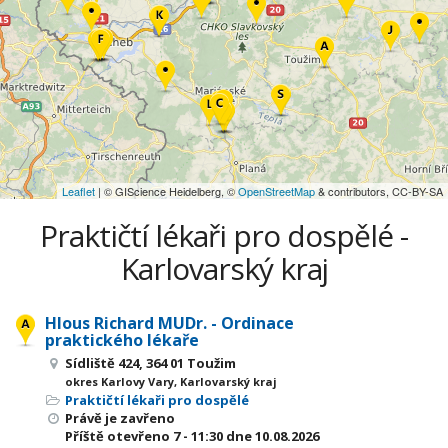
Leaflet
| © GIScience Heidelberg, ©
OpenStreetMap
& contributors, CC-BY-SA
Praktičtí lékaři pro dospělé -
Karlovarský kraj
Hlous Richard MUDr. - Ordinace
praktického lékaře
Sídliště 424, 364 01 Toužim
okres Karlovy Vary, Karlovarský kraj
Praktičtí lékaři pro dospělé
Právě je zavřeno
Příště otevřeno
7 - 11:30
dne 10.08.2026