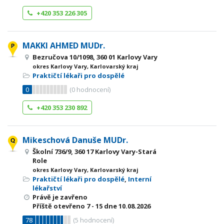
+420 353 226 305
MAKKI AHMED MUDr.
Bezručova 10/1098, 360 01 Karlovy Vary
okres Karlovy Vary, Karlovarský kraj
Praktičtí lékaři pro dospělé
0
(
0
hodnocení)
+420 353 230 892
Mikeschová Danuše MUDr.
Školní 736/9, 360 17 Karlovy Vary-Stará
Role
okres Karlovy Vary, Karlovarský kraj
Praktičtí lékaři pro dospělé
,
Interní
lékařství
Právě je zavřeno
Příště otevřeno
7 - 15
dne 10.08.2026
78
(
5
hodnocení)