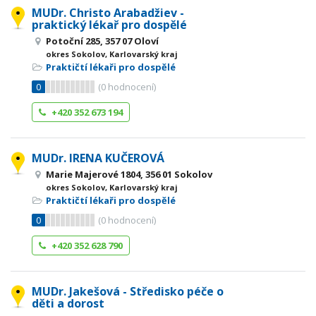
MUDr. Christo Arabadžiev -
praktický lékař pro dospělé
Potoční 285, 357 07 Oloví
okres Sokolov, Karlovarský kraj
Praktičtí lékaři pro dospělé
0
(
0
hodnocení)
+420 352 673 194
MUDr. IRENA KUČEROVÁ
Marie Majerové 1804, 356 01 Sokolov
okres Sokolov, Karlovarský kraj
Praktičtí lékaři pro dospělé
0
(
0
hodnocení)
+420 352 628 790
MUDr. Jakešová - Středisko péče o
děti a dorost