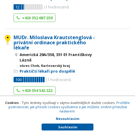
12
(
1
hodnocení)
+420 352 687 259
MUDr. Miloslava Krautstenglová -
privátní ordinace praktického
lékaře
Americká 29A/358, 351 01 Františkovy
Lázně
okres Cheb, Karlovarský kraj
Praktičtí lékaři pro dospělé
100
(
1
hodnocení)
+420 354 542 222
Cookies
- Tyto stránky využívají v zájmu kvalitnějších služeb cookies.
Pročtěte
podrobnosti, jak přesně cookies využíváme a jak můžete změnit příslušná
MUDr. Miloslava Krautštenglová -
nastavení.
všeobecné lékařství
Nesouhlasím
Za Školou 272, 351 34 Skalná
Souhlasím
okres Cheb, Karlovarský kraj
Praktičtí lékaři pro dospělé