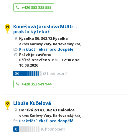
+420 353 825 555
Kunešová Jaroslava MUDr. -
praktický lékař
Kyselka 86, 362 72 Kyselka
okres Karlovy Vary, Karlovarský kraj
Praktičtí lékaři pro dospělé
Právě je zavřeno
Příště otevřeno
7:30 - 12:30
dne
10.08.2026
86
(
2
hodnocení)
+420 353 941 144
Libuše Kuželová
Borská 2/143, 362 63 Dalovice
okres Karlovy Vary, Karlovarský kraj
Praktičtí lékaři pro dospělé
0
(
0
hodnocení)