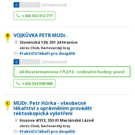
0
(
0
hodnocení)
+420 353 312 777
VOJKŮVKA PETR MUDr.
Slovenská 129, 351 24 Hranice
okres Cheb, Karlovarský kraj
Praktičtí lékaři pro dospělé
0
(
0
hodnocení)
Aš Klostermannova 1712/12 - ordinační hodiny: pond
+420 354 599 988
MUDr. Petr Hůrka - všeobecné
lékařství s oprávněním provádět
rektoskopická vyšetření
Husova 4/513, 353 01 Mariánské Lázně
okres Cheb, Karlovarský kraj
Praktičtí lékaři pro dospělé