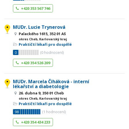
+420 353 567 746
MUDr. Lucie Trynerová
Palackého 1615, 352 01 Aš
okres Cheb, Karlovarský kraj
Praktičtí lékaři pro dospělé
0
(
0
hodnocení)
+420 354 526 209
MUDr. Marcela Čiháková - interní
lékařství a diabetologie
26. dubna 9, 350 01 Cheb
okres Cheb, Karlovarský kraj
Praktičtí lékaři pro dospělé
98
(
1
hodnocení)
+420 354 434 233