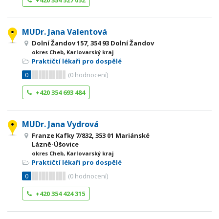
+420 354 527 052
MUDr. Jana Valentová
Dolní Žandov 157, 354 93 Dolní Žandov
okres Cheb, Karlovarský kraj
Praktičtí lékaři pro dospělé
0
(
0
hodnocení)
+420 354 693 484
MUDr. Jana Vydrová
Franze Kafky 7/832, 353 01 Mariánské
Lázně-Úšovice
okres Cheb, Karlovarský kraj
Praktičtí lékaři pro dospělé
0
(
0
hodnocení)
+420 354 424 315