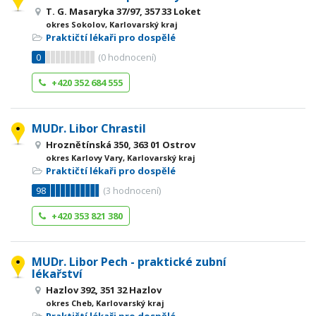
T. G. Masaryka 37/97, 357 33 Loket
okres Sokolov, Karlovarský kraj
Praktičtí lékaři pro dospělé
0
(
0
hodnocení)
+420 352 684 555
MUDr. Libor Chrastil
Hroznětínská 350, 363 01 Ostrov
okres Karlovy Vary, Karlovarský kraj
Praktičtí lékaři pro dospělé
98
(
3
hodnocení)
+420 353 821 380
MUDr. Libor Pech - praktické zubní
lékařství
Hazlov 392, 351 32 Hazlov
okres Cheb, Karlovarský kraj