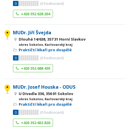
0
(
0
hodnocení)
+420 352 628 204
MUDr. Jiří Švejda
Dlouhá 14/638, 357 31 Horní Slavkov
okres Sokolov, Karlovarský kraj
Praktičtí lékaři pro dospělé
0
(
0
hodnocení)
+420 352 688 430
MUDr. Josef Houska - ODUS
U Divadla 336, 356 01 Sokolov
okres Sokolov, Karlovarský kraj
Praktičtí lékaři pro dospělé
0
(
0
hodnocení)
+420 352 602 826