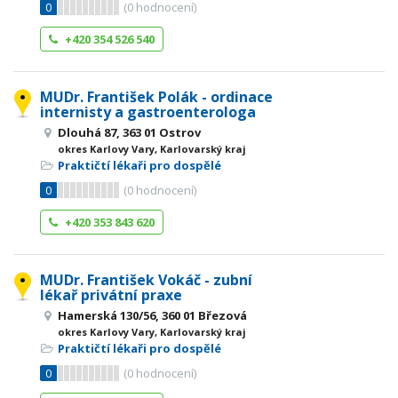
0
(
0
hodnocení)
+420 354 526 540
MUDr. František Polák - ordinace
internisty a gastroenterologa
Dlouhá 87, 363 01 Ostrov
okres Karlovy Vary, Karlovarský kraj
Praktičtí lékaři pro dospělé
0
(
0
hodnocení)
+420 353 843 620
MUDr. František Vokáč - zubní
lékař privátní praxe
Hamerská 130/56, 360 01 Březová
okres Karlovy Vary, Karlovarský kraj
Praktičtí lékaři pro dospělé
0
(
0
hodnocení)