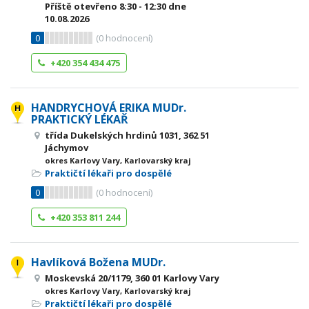
Příště otevřeno
8:30 - 12:30
dne
10.08.2026
0
(
0
hodnocení)
+420 354 434 475
HANDRYCHOVÁ ERIKA MUDr.
PRAKTICKÝ LÉKAŘ
třída Dukelských hrdinů 1031, 362 51
Jáchymov
okres Karlovy Vary, Karlovarský kraj
Praktičtí lékaři pro dospělé
0
(
0
hodnocení)
+420 353 811 244
Havlíková Božena MUDr.
Moskevská 20/1179, 360 01 Karlovy Vary
okres Karlovy Vary, Karlovarský kraj
Praktičtí lékaři pro dospělé