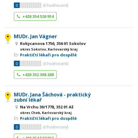
0
(
0
hodnocení)
+420 354 526 914
MUDr. Jan Vágner
Rokycanova 1756, 356 01 Sokolov
okres Sokolov, Karlovarský kraj
Praktičtí lékaři pro dospělé
0
(
0
hodnocení)
+420 352 308 269
MUDr. Jana Šáchová - praktický
zubní lékař
Na Vrchu 30/1778, 352 01 Aš
okres Cheb, Karlovarský kraj
Praktičtí lékaři pro dospělé
0
(
0
hodnocení)