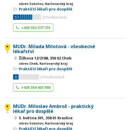
okres Sokolov, Karlovarský kraj
Praktičtí lékaři pro dospělé
57
(
2
hodnocení)
+420 352 377 731
MUDr. Milada Milotová - všeobecné
lékařství
Žižkova 12/2188, 350 02 Cheb
okres Cheb, Karlovarský kraj
Praktičtí lékaři pro dospělé
0
(
0
hodnocení)
+420 354 433 930
MUDr. Miloslav Ambrož - praktický
lékař pro dospělé
5. května 301, 358 01 Kraslice
okres Sokolov, Karlovarský kraj
Praktičtí lékaři pro dospělé