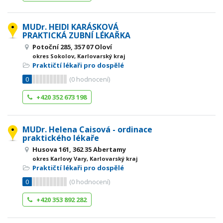
MUDr. HEIDI KARÁSKOVÁ
PRAKTICKÁ ZUBNÍ LÉKAŘKA
Potoční 285, 357 07 Oloví
okres Sokolov, Karlovarský kraj
Praktičtí lékaři pro dospělé
0
(
0
hodnocení)
+420 352 673 198
MUDr. Helena Caisová - ordinace
praktického lékaře
Husova 161, 362 35 Abertamy
okres Karlovy Vary, Karlovarský kraj
Praktičtí lékaři pro dospělé
0
(
0
hodnocení)
+420 353 892 282