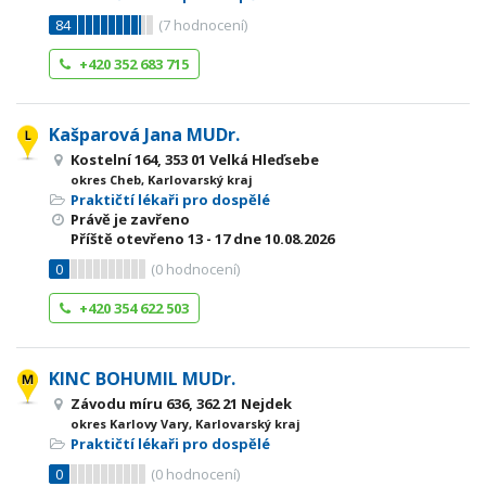
84
(
7
hodnocení)
+420 352 683 715
Kašparová Jana MUDr.
Kostelní 164, 353 01 Velká Hleďsebe
okres Cheb, Karlovarský kraj
Praktičtí lékaři pro dospělé
Právě je zavřeno
Příště otevřeno
13 - 17
dne 10.08.2026
0
(
0
hodnocení)
+420 354 622 503
KINC BOHUMIL MUDr.
Závodu míru 636, 362 21 Nejdek
okres Karlovy Vary, Karlovarský kraj
Praktičtí lékaři pro dospělé
0
(
0
hodnocení)