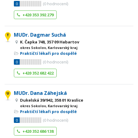
0
(
0
hodnocení)
+420 353 392 279
MUDr. Dagmar Suchá
K. Čapka 748, 357 09 Habartov
okres Sokolov, Karlovarský kraj
Praktičtí lékaři pro dospělé
0
(
0
hodnocení)
+420 352 682 422
MUDr. Dana Záhejská
Dukelská 39/942, 358 01 Kraslice
okres Sokolov, Karlovarský kraj
Praktičtí lékaři pro dospělé
0
(
0
hodnocení)
+420 352 686 138