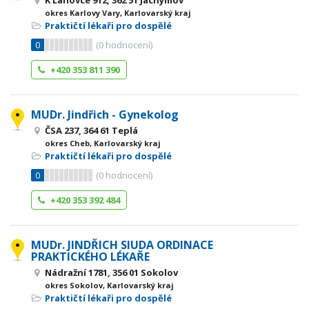
K Lanovce 912, 362 51 Jáchymov
okres Karlovy Vary, Karlovarský kraj
Praktičtí lékaři pro dospělé
0
(
0
hodnocení)
+420 353 811 390
MUDr. Jindřich - Gynekolog
ČSA 237, 364 61 Teplá
okres Cheb, Karlovarský kraj
Praktičtí lékaři pro dospělé
0
(
0
hodnocení)
+420 353 392 484
MUDr. JINDŘICH SIUDA ORDINACE
PRAKTICKÉHO LÉKAŘE
Nádražní 1781, 356 01 Sokolov
okres Sokolov, Karlovarský kraj
Praktičtí lékaři pro dospělé