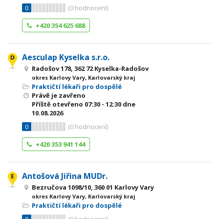
0
(
0
hodnocení)
+420 354 625 688
Aesculap Kyselka s.r.o.
Radošov 178, 362 72 Kyselka-Radošov
okres Karlovy Vary, Karlovarský kraj
Praktičtí lékaři pro dospělé
Právě je zavřeno
Příště otevřeno
07:30 - 12:30
dne
10.08.2026
0
(
0
hodnocení)
+420 353 941 144
Antošová Jiřina MUDr.
Bezručova 1098/10, 360 01 Karlovy Vary
okres Karlovy Vary, Karlovarský kraj
Praktičtí lékaři pro dospělé