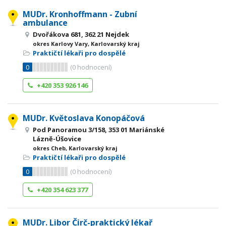
MUDr. Kronhoffmann - Zubní
ambulance
Dvořákova 681, 362 21 Nejdek
okres Karlovy Vary, Karlovarský kraj
Praktičtí lékaři pro dospělé
0
(
0
hodnocení)
+420 353 926 146
MUDr. Květoslava Konopáčová
Pod Panoramou 3/158, 353 01 Mariánské
Lázně-Úšovice
okres Cheb, Karlovarský kraj
Praktičtí lékaři pro dospělé
0
(
0
hodnocení)
+420 354 623 377
MUDr. Libor Čirč-praktický lékař