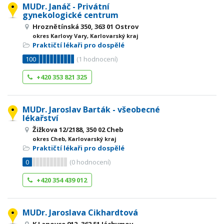
MUDr. Janáč - Privátní
gynekologické centrum
Hroznětínská 350, 363 01 Ostrov
okres Karlovy Vary, Karlovarský kraj
Praktičtí lékaři pro dospělé
100
(
1
hodnocení)
+420 353 821 325
MUDr. Jaroslav Barták - všeobecné
lékařství
Žižkova 12/2188, 350 02 Cheb
okres Cheb, Karlovarský kraj
Praktičtí lékaři pro dospělé
0
(
0
hodnocení)
+420 354 439 012
MUDr. Jaroslava Cikhardtová