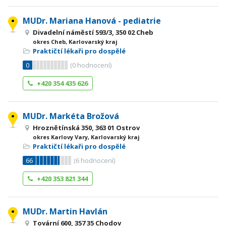
MUDr. Mariana Hanová - pediatrie
Divadelní náměstí 593/3, 350 02 Cheb
okres Cheb, Karlovarský kraj
Praktičtí lékaři pro dospělé
0
(
0
hodnocení)
+420 354 435 626
MUDr. Markéta Brožová
Hroznětínská 350, 363 01 Ostrov
okres Karlovy Vary, Karlovarský kraj
Praktičtí lékaři pro dospělé
66
(
6
hodnocení)
+420 353 821 344
MUDr. Martin Havlán
Tovární 600, 357 35 Chodov