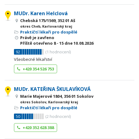
MUDr. Karen Helclová
Chebská 175/1569, 352 01 Aš
okres Cheb, Karlovarský kraj
Praktičtí lékaři pro dospělé
Právě je zavřeno
Příště otevřeno
8 - 15
dne 10.08.2026
92
(
1
hodnocení)
Všeobecné lékařství
+420 354 526 753
MUDr. KATEŘINA ŠKULAVÍKOVÁ
Marie Majerové 1804, 356 01 Sokolov
okres Sokolov, Karlovarský kraj
Praktičtí lékaři pro dospělé
50
(
2
hodnocení)
+420 352 628 388