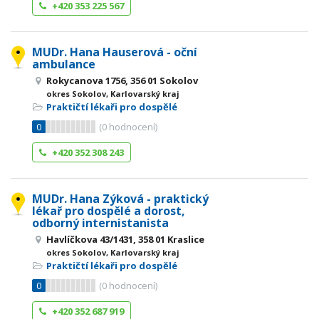
+420 353 225 567
MUDr. Hana Hauserová - oční
ambulance
Rokycanova 1756, 356 01 Sokolov
okres Sokolov, Karlovarský kraj
Praktičtí lékaři pro dospělé
0
(
0
hodnocení)
+420 352 308 243
MUDr. Hana Zýková - praktický
lékař pro dospělé a dorost,
odborný internistanista
Havlíčkova 43/1431, 358 01 Kraslice
okres Sokolov, Karlovarský kraj
Praktičtí lékaři pro dospělé
0
(
0
hodnocení)
+420 352 687 919