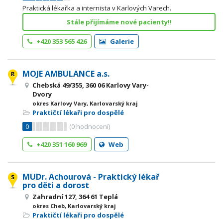
Praktická lékařka a internista v Karlových Varech.
Stále přijímáme nové pacienty!!
+420 353 565 426
Galerie
MOJE AMBULANCE a.s.
Chebská 49/355, 360 06 Karlovy Vary-
Dvory
okres Karlovy Vary, Karlovarský kraj
Praktičtí lékaři pro dospělé
0
(
0
hodnocení)
+420 351 160 969
Web
MUDr. Achourová - Praktický lékař
pro děti a dorost
Zahradní 127, 364 61 Teplá
okres Cheb, Karlovarský kraj
Praktičtí lékaři pro dospělé