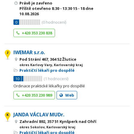
Právě je zavřeno
Příště otevřeno
8:30 - 13:30
15 - 18
dne
10.08.2026
0
(
0
hodnocení)
+420 353 230 838
IWEMAR s.r.o.
Pod Strání 467, 364 52 Žlutice
okres Karlovy Vary, Karlovarský kraj
Praktičtí lékaři pro dospělé
10
(
1
hodnocení)
Ordinace praktické lékařky pro dospělé
+420 353 230 989
Web
JANDA VÁCLAV MUDr.
Zahradní 892, 357 51 Kynšperk nad Ohří
okres Sokolov, Karlovarský kraj
Praktičtí lékaři pro dospělé