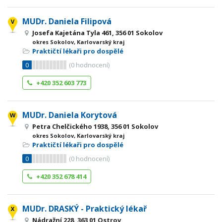
MUDr. Daniela Filipová
Josefa Kajetána Tyla 461, 356 01 Sokolov
okres Sokolov, Karlovarský kraj
Praktičtí lékaři pro dospělé
0
(
0
hodnocení)
+420 352 603 773
MUDr. Daniela Korytová
Petra Chelčického 1938, 356 01 Sokolov
okres Sokolov, Karlovarský kraj
Praktičtí lékaři pro dospělé
0
(
0
hodnocení)
+420 352 678 414
MUDr. DRASKÝ - Praktický lékař
Nádražní 228, 363 01 Ostrov