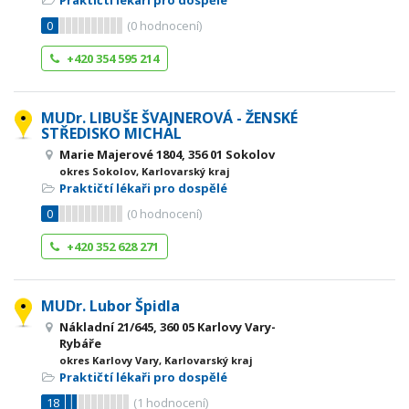
Praktičtí lékaři pro dospělé
0
(
0
hodnocení)
+420 354 595 214
MUDr. LIBUŠE ŠVAJNEROVÁ - ŽENSKÉ
STŘEDISKO MICHAL
Marie Majerové 1804, 356 01 Sokolov
okres Sokolov, Karlovarský kraj
Praktičtí lékaři pro dospělé
0
(
0
hodnocení)
+420 352 628 271
MUDr. Lubor Špidla
Nákladní 21/645, 360 05 Karlovy Vary-
Rybáře
okres Karlovy Vary, Karlovarský kraj
Praktičtí lékaři pro dospělé
18
(
1
hodnocení)