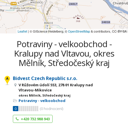
Leaflet
| © GIScience Heidelberg, ©
OpenStreetMap
& contributors, CC-BY-SA
Potraviny - velkoobchod -
Kralupy nad Vltavou, okres
Mělník, Středočeský kraj
Bidvest Czech Republic s.r.o.
V Růžovém údolí 553, 278 01 Kralupy nad
Vltavou-Mikovice
okres Mělník, Středočeský kraj
Potraviny - velkoobchod
0
(
0
hodnocení)
+420 732 988 943