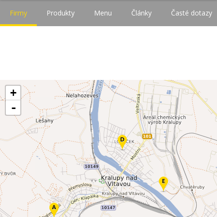
Firmy
Produkty
Menu
Články
Časté dotazy
+
-