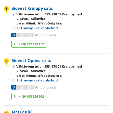
Bidvest Kralupy s.r.o.
V Růžovém údolí 553, 278 01 Kralupy nad
Vltavou-Mikovice
okres Mělník, Středočeský kraj
Potraviny - velkoobchod
0
(
0
hodnocení)
+420 737 219 109
Bidvest Opava s.r.o.
V Růžovém údolí 553, 278 01 Kralupy nad
Vltavou-Mikovice
okres Mělník, Středočeský kraj
Potraviny - velkoobchod
0
(
0
hodnocení)
+420 605 236 992
MALÍK JIŘÍ