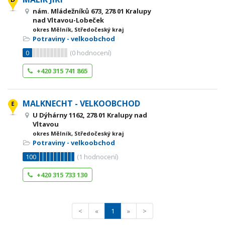
nám. Mládežníků 673, 278 01 Kralupy
nad Vltavou-Lobeček
okres Mělník, Středočeský kraj
Potraviny - velkoobchod
0
(
0
hodnocení)
+420 315 741 865
MALKNECHT - VELKOOBCHOD
U Dýhárny 1162, 278 01 Kralupy nad
Vltavou
okres Mělník, Středočeský kraj
Potraviny - velkoobchod
100
(
1
hodnocení)
+420 315 733 130
<
«
1
»
>