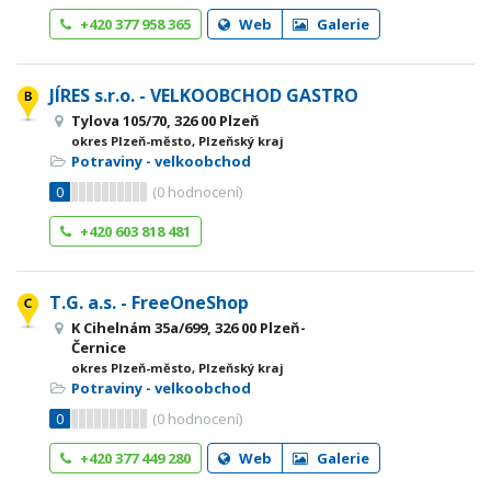
+420 377 958 365
Web
Galerie
JÍRES s.r.o. - VELKOOBCHOD GASTRO
Tylova 105/70, 326 00 Plzeň
okres Plzeň-město, Plzeňský kraj
Potraviny - velkoobchod
0
(
0
hodnocení)
+420 603 818 481
T.G. a.s. - FreeOneShop
K Cihelnám 35a/699, 326 00 Plzeň-
Černice
okres Plzeň-město, Plzeňský kraj
Potraviny - velkoobchod
0
(
0
hodnocení)
+420 377 449 280
Web
Galerie