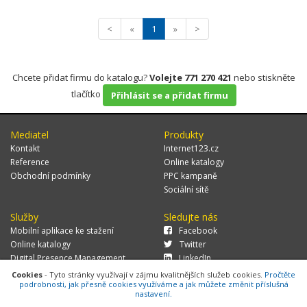
<
«
1
»
>
Chcete přidat firmu do katalogu?
Volejte 771 270 421
nebo stiskněte
tlačítko
Přihlásit se a přidat firmu
Mediatel
Produkty
Kontakt
Internet123.cz
Reference
Online katalogy
Obchodní podmínky
PPC kampaně
Sociální sítě
Služby
Sledujte nás
Mobilní aplikace ke stažení
Facebook
Online katalogy
Twitter
Digital Presence Management
LinkedIn
Více zákazníků
Cookies
- Tyto stránky využívají v zájmu kvalitnějších služeb cookies.
Pročtěte
podrobnosti, jak přesně cookies využíváme a jak můžete změnit příslušná
nastavení.