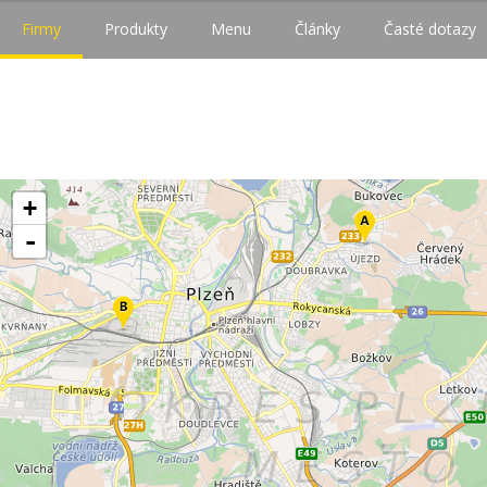
Firmy
Produkty
Menu
Články
Časté dotazy
+
-