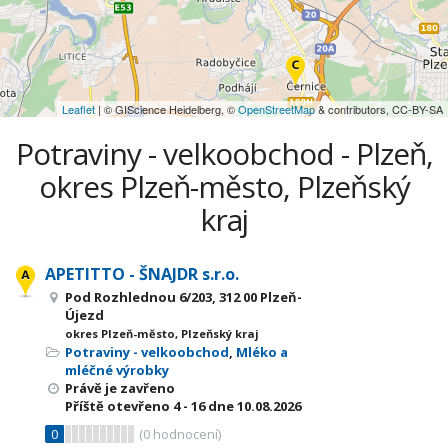
Leaflet
| © GIScience Heidelberg, ©
OpenStreetMap
& contributors, CC-BY-SA
Potraviny - velkoobchod - Plzeň,
okres Plzeň-město, Plzeňský
kraj
APETITTO - ŠNAJDR s.r.o.
Pod Rozhlednou 6/203, 312 00 Plzeň-
Újezd
okres Plzeň-město, Plzeňský kraj
Potraviny - velkoobchod
,
Mléko a
mléčné výrobky
Právě je zavřeno
Příště otevřeno
4 - 16
dne 10.08.2026
0
(
0
hodnocení)