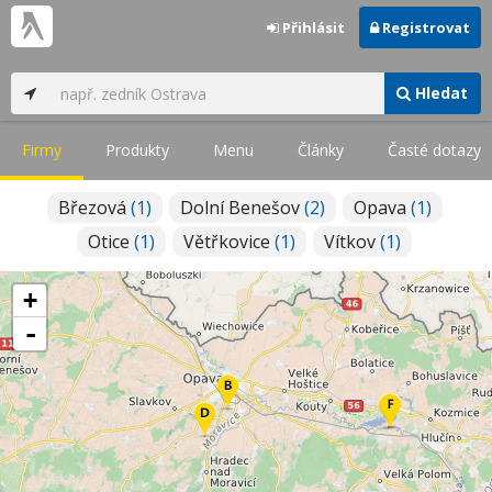
Přihlásit
Registrovat
Hledat
Firmy
Produkty
Menu
Články
Časté dotazy
Březová
(1)
Dolní Benešov
(2)
Opava
(1)
Otice
(1)
Větřkovice
(1)
Vítkov
(1)
+
-