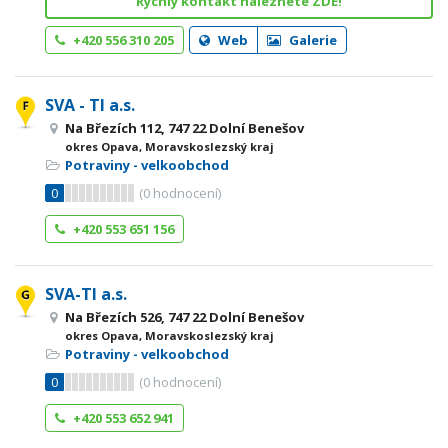
Rychlý kontakt naleznete ZDE!
+420 556 310 205
Web
Galerie
SVA - TI a.s.
Na Březích 112, 747 22 Dolní Benešov
okres Opava, Moravskoslezský kraj
Potraviny - velkoobchod
0
(
0
hodnocení)
+420 553 651 156
SVA-TI a.s.
Na Březích 526, 747 22 Dolní Benešov
okres Opava, Moravskoslezský kraj
Potraviny - velkoobchod
0
(
0
hodnocení)
+420 553 652 941