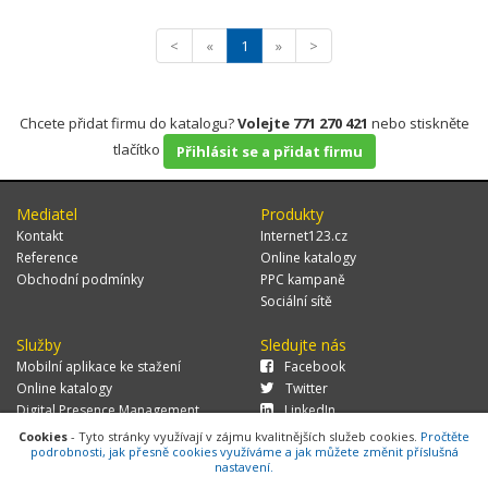
<
«
1
»
>
Chcete přidat firmu do katalogu?
Volejte 771 270 421
nebo stiskněte
tlačítko
Přihlásit se a přidat firmu
Mediatel
Produkty
Kontakt
Internet123.cz
Reference
Online katalogy
Obchodní podmínky
PPC kampaně
Sociální sítě
Služby
Sledujte nás
Mobilní aplikace ke stažení
Facebook
Online katalogy
Twitter
Digital Presence Management
LinkedIn
Více zákazníků
Cookies
- Tyto stránky využívají v zájmu kvalitnějších služeb cookies.
Pročtěte
podrobnosti, jak přesně cookies využíváme a jak můžete změnit příslušná
nastavení.