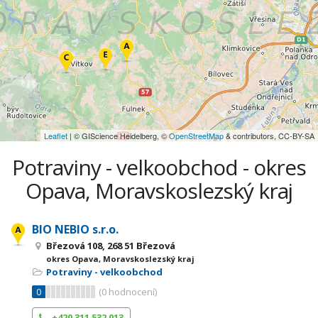
Leaflet
| © GIScience Heidelberg, ©
OpenStreetMap
& contributors, CC-BY-SA
Potraviny - velkoobchod - okres
Opava, Moravskoslezský kraj
BIO NEBIO s.r.o.
Březová 108, 268 51 Březová
okres Opava, Moravskoslezský kraj
Potraviny - velkoobchod
0
(
0
hodnocení)
+420 311 532 013