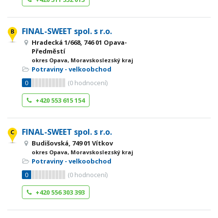
FINAL-SWEET spol. s r.o.
Hradecká 1/668, 746 01 Opava-
Předměstí
okres Opava, Moravskoslezský kraj
Potraviny - velkoobchod
0
(
0
hodnocení)
+420 553 615 154
FINAL-SWEET spol. s r.o.
Budišovská, 749 01 Vítkov
okres Opava, Moravskoslezský kraj
Potraviny - velkoobchod
0
(
0
hodnocení)
+420 556 303 393