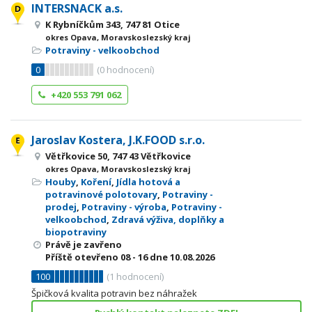
INTERSNACK a.s.
K Rybníčkům 343, 747 81 Otice
okres Opava, Moravskoslezský kraj
Potraviny - velkoobchod
0
(
0
hodnocení)
+420 553 791 062
Jaroslav Kostera, J.K.FOOD s.r.o.
Větřkovice 50, 747 43 Větřkovice
okres Opava, Moravskoslezský kraj
Houby
,
Koření
,
Jídla hotová a
potravinové polotovary
,
Potraviny -
prodej
,
Potraviny - výroba
,
Potraviny -
velkoobchod
,
Zdravá výživa, doplňky a
biopotraviny
Právě je zavřeno
Příště otevřeno
08 - 16
dne 10.08.2026
100
(
1
hodnocení)
Špičková kvalita potravin bez náhražek