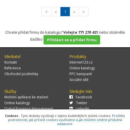
<
«
1
»
>
Chcete přidat firmu do katalogu?
Volejte 771 270 421
nebo stiskněte
tlačítko
Přihlásit se a přidat firmu
Mediatel
Produkty
Kontakt
Internet123.cz
Reference
Online katalogy
Obchodní podmínky
PPC kampaně
Sociální sítě
Služby
Sledujte nás
Mobilní aplikace ke stažení
Facebook
Online katalogy
Twitter
Digital Presence Management
LinkedIn
Více zákazníků
Cookies
- Tyto stránky využívají v zájmu kvalitnějších služeb cookies.
Pročtěte
podrobnosti, jak přesně cookies využíváme a jak můžete změnit příslušná
nastavení.