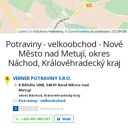
Leaflet
| © GIScience Heidelberg, ©
OpenStreetMap
& contributors, CC-BY-SA
Potraviny - velkoobchod - Nové
Město nad Metují, okres
Náchod, Královéhradecký kraj
VERNER POTRAVINY S.R.O.
K Bělidlu 1060, 549 01 Nové Město nad
Metují
okres Náchod, Královéhradecký kraj
Potraviny - velkoobchod
0
(
0
hodnocení)
+420 491 483 587
Web