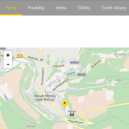
Firmy
Produkty
Menu
Články
Časté dotazy
+
-