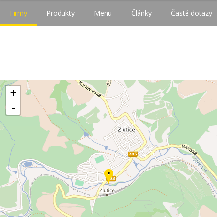
Firmy
Produkty
Menu
Články
Časté dotazy
+
-