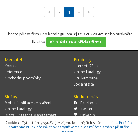
<
«
1
»
>
Chcete přidat firmu do katalogu?
Volejte 771 270 421
nebo stiskněte
tlačítko
Přihlásit se a přidat firmu
Mediatel
Produkty
Kontakt
Internet123.cz
Reference
Online katalogy
Obchodní podmínky
PPC kampaně
Sociální sítě
Služby
Sledujte nás
Mobilní aplikace ke stažení
Facebook
Online katalogy
Twitter
Digital Presence Management
LinkedIn
Více zákazníků
Cookies
- Tyto stránky využívají v zájmu kvalitnějších služeb cookies.
Pročtěte
podrobnosti, jak přesně cookies využíváme a jak můžete změnit příslušná
nastavení.