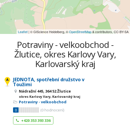
Leaflet
| © GIScience Heidelberg, ©
OpenStreetMap
& contributors, CC-BY-SA
Potraviny - velkoobchod -
Žlutice, okres Karlovy Vary,
Karlovarský kraj
JEDNOTA, spotřební družstvo v
Toužimi
Nádražní 445, 364 52 Žlutice
okres Karlovy Vary, Karlovarský kraj
Potraviny - velkoobchod
0
(
0
hodnocení)
+420 353 393 336