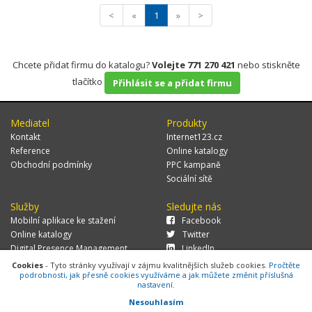
<
«
1
»
>
Chcete přidat firmu do katalogu?
Volejte 771 270 421
nebo stiskněte
tlačítko
Přihlásit se a přidat firmu
Mediatel
Produkty
Kontakt
Internet123.cz
Reference
Online katalogy
Obchodní podmínky
PPC kampaně
Sociální sítě
Služby
Sledujte nás
Mobilní aplikace ke stažení
Facebook
Online katalogy
Twitter
Digital Presence Management
LinkedIn
Více zákazníků
Cookies
- Tyto stránky využívají v zájmu kvalitnějších služeb cookies.
Pročtěte
podrobnosti, jak přesně cookies využíváme a jak můžete změnit příslušná
nastavení.
Nesouhlasím
© 2026 MEDIATEL CZ, s.r.o.,
Za Potokem 46/4, 106 00 Praha 10, tel.: