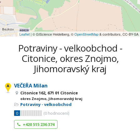
Leaflet
| © GIScience Heidelberg, ©
OpenStreetMap
& contributors, CC-BY-SA
Potraviny - velkoobchod -
Citonice, okres Znojmo,
Jihomoravský kraj
VEČEŘA Milan
Citonice 162, 671 01 Citonice
okres Znojmo, Jihomoravský kraj
Potraviny - velkoobchod
0
(
0
hodnocení)
+420 515 236 374