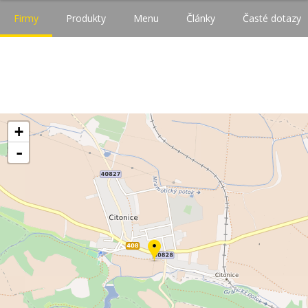
Firmy
Produkty
Menu
Články
Časté dotazy
+
-