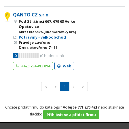
QANTO CZ s.r.o.
Pod Strážnicí 667, 679 63 Velké
Opatovice
okres Blansko, Jihomoravský kraj
Potraviny - velkoobchod
Právě je zavřeno
Dnes otevřeno
7 - 11
0
(
0
hodnocení)
+420 734 413 014
Web
<
«
1
»
>
Chcete přidat firmu do katalogu?
Volejte 771 270 421
nebo stiskněte
tlačítko
Přihlásit se a přidat firmu