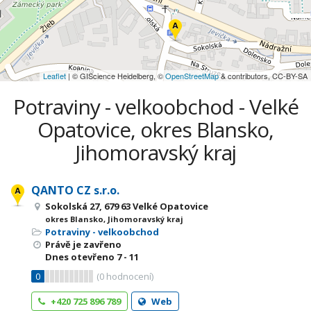
Leaflet
| © GIScience Heidelberg, ©
OpenStreetMap
& contributors, CC-BY-SA
Potraviny - velkoobchod - Velké
Opatovice, okres Blansko,
Jihomoravský kraj
QANTO CZ s.r.o.
Sokolská 27, 679 63 Velké Opatovice
okres Blansko, Jihomoravský kraj
Potraviny - velkoobchod
Právě je zavřeno
Dnes otevřeno
7 - 11
0
(
0
hodnocení)
+420 725 896 789
Web