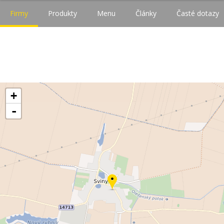
Firmy
Produkty
Menu
Články
Časté dotazy
+
-