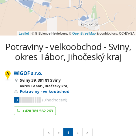
Leaflet
| © GIScience Heidelberg, ©
OpenStreetMap
& contributors, CC-BY-SA
Potraviny - velkoobchod - Sviny,
okres Tábor, Jihočeský kraj
WIGOF s.r.o.
Sviny 39, 391 81 Sviny
okres Tábor, Jihočeský kraj
Potraviny - velkoobchod
0
(
0
hodnocení)
+420 381 582 263
<
«
1
»
>