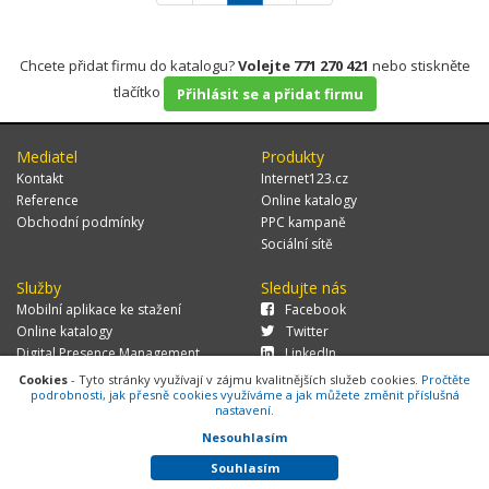
Chcete přidat firmu do katalogu?
Volejte 771 270 421
nebo stiskněte
tlačítko
Přihlásit se a přidat firmu
Mediatel
Produkty
Kontakt
Internet123.cz
Reference
Online katalogy
Obchodní podmínky
PPC kampaně
Sociální sítě
Služby
Sledujte nás
Mobilní aplikace ke stažení
Facebook
Online katalogy
Twitter
Digital Presence Management
LinkedIn
Více zákazníků
Cookies
- Tyto stránky využívají v zájmu kvalitnějších služeb cookies.
Pročtěte
podrobnosti, jak přesně cookies využíváme a jak můžete změnit příslušná
nastavení.
Nesouhlasím
© 2026 MEDIATEL CZ, s.r.o.,
Za Potokem 46/4, 106 00 Praha 10, tel.:
+420 771 270 421, verze 1.29.0.143,
Cookies
Souhlasím