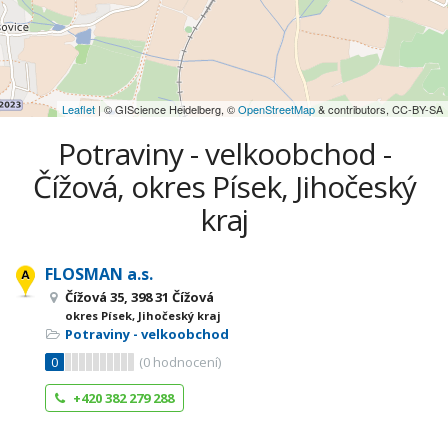
Leaflet
| © GIScience Heidelberg, ©
OpenStreetMap
& contributors, CC-BY-SA
Potraviny - velkoobchod -
Čížová, okres Písek, Jihočeský
kraj
FLOSMAN a.s.
Čížová 35, 398 31 Čížová
okres Písek, Jihočeský kraj
Potraviny - velkoobchod
0
(
0
hodnocení)
+420 382 279 288