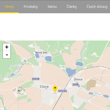
Firmy
Produkty
Menu
Články
Časté dotazy
+
-