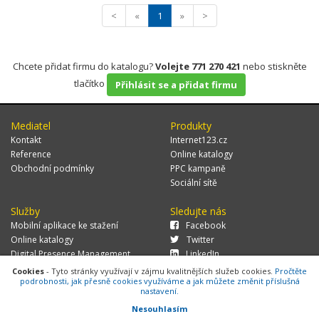
<
«
1
»
>
Chcete přidat firmu do katalogu?
Volejte 771 270 421
nebo stiskněte
tlačítko
Přihlásit se a přidat firmu
Mediatel
Produkty
Kontakt
Internet123.cz
Reference
Online katalogy
Obchodní podmínky
PPC kampaně
Sociální sítě
Služby
Sledujte nás
Mobilní aplikace ke stažení
Facebook
Online katalogy
Twitter
Digital Presence Management
LinkedIn
Více zákazníků
Cookies
- Tyto stránky využívají v zájmu kvalitnějších služeb cookies.
Pročtěte
podrobnosti, jak přesně cookies využíváme a jak můžete změnit příslušná
nastavení.
Nesouhlasím
© 2026 MEDIATEL CZ, s.r.o.,
Za Potokem 46/4, 106 00 Praha 10, tel.: