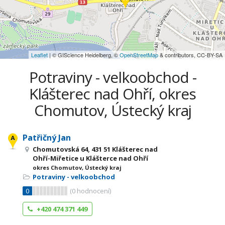
Leaflet
| © GIScience Heidelberg, ©
OpenStreetMap
& contributors, CC-BY-SA
Potraviny - velkoobchod -
Klášterec nad Ohří, okres
Chomutov, Ústecký kraj
Patřičný Jan
Chomutovská 64, 431 51 Klášterec nad
Ohří-Miřetice u Klášterce nad Ohří
okres Chomutov, Ústecký kraj
Potraviny - velkoobchod
0
(
0
hodnocení)
+420 474 371 449