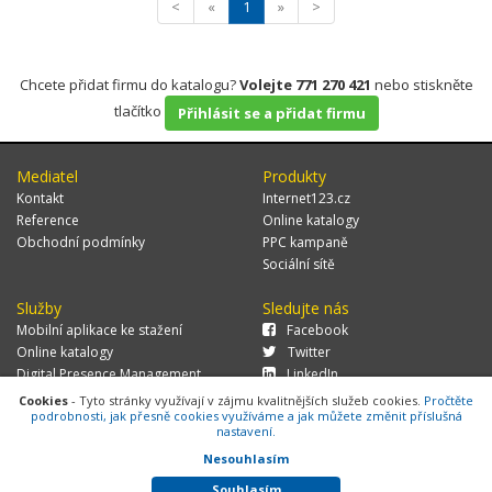
<
«
1
»
>
Chcete přidat firmu do katalogu?
Volejte 771 270 421
nebo stiskněte
tlačítko
Přihlásit se a přidat firmu
Mediatel
Produkty
Kontakt
Internet123.cz
Reference
Online katalogy
Obchodní podmínky
PPC kampaně
Sociální sítě
Služby
Sledujte nás
Mobilní aplikace ke stažení
Facebook
Online katalogy
Twitter
Digital Presence Management
LinkedIn
Více zákazníků
Cookies
- Tyto stránky využívají v zájmu kvalitnějších služeb cookies.
Pročtěte
podrobnosti, jak přesně cookies využíváme a jak můžete změnit příslušná
nastavení.
Nesouhlasím
© 2026 MEDIATEL CZ, s.r.o.,
Za Potokem 46/4, 106 00 Praha 10, tel.:
+420 771 270 421, verze 1.29.0.143,
Cookies
Souhlasím