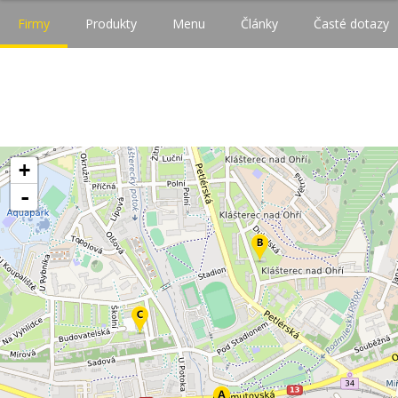
Firmy
Produkty
Menu
Články
Časté dotazy
+
-