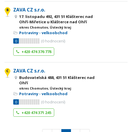
ZAVA CZ s.r.o.
17. listopadu 492, 431 51 Klášterec nad
Ohří-Miřetice u Klášterce nad Ohří
okres Chomutov, Ústecký kraj
Potraviny - velkoobchod
0
(
0
hodnocení)
+420 474 376 778
ZAVA CZ s.r.o.
Budovatelská 488, 431 51 Klášterec nad
Ohří
okres Chomutov, Ústecký kraj
Potraviny - velkoobchod
0
(
0
hodnocení)
+420 474 371 245