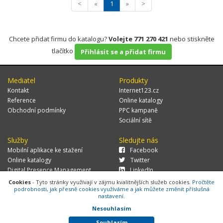
<
«
1
»
>
Chcete přidat firmu do katalogu?
Volejte 771 270 421
nebo stiskněte
tlačítko
Přihlásit se a přidat firmu
Mediatel
Produkty
Kontakt
Internet123.cz
Reference
Online katalogy
Obchodní podmínky
PPC kampaně
Sociální sítě
Služby
Sledujte nás
Mobilní aplikace ke stažení
Facebook
Online katalogy
Twitter
Digital Presence Management
LinkedIn
Více zákazníků
Cookies
- Tyto stránky využívají v zájmu kvalitnějších služeb cookies.
Pročtěte
podrobnosti, jak přesně cookies využíváme a jak můžete změnit příslušná
nastavení.
Nesouhlasím
© 2026 MEDIATEL CZ, s.r.o.,
Za Potokem 46/4, 106 00 Praha 10, tel.:
+420 771 270 421, verze 1.29.0.143,
Cookies
Souhlasím