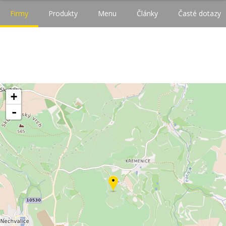
Firmy
Produkty
Menu
Články
Časté dotazy
+
-