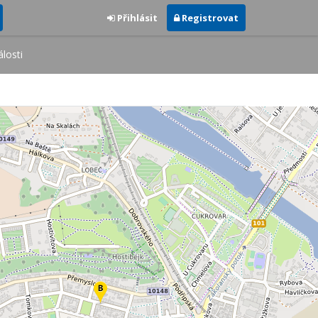
Přihlásit
Registrovat
losti