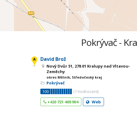
Pokrývač - Kr
David Brož
Nový Dvůr 51, 278 01 Kralupy nad Vltavou-
Zeměchy
okres Mělník, Středočeský kraj
Pokrývač
100
(
1
hodnocení)
+420 721 469 904
Web