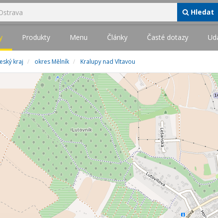
Hledat
y
Produkty
Menu
Články
Časté dotazy
Udá
eský kraj
okres Mělník
Kralupy nad Vltavou