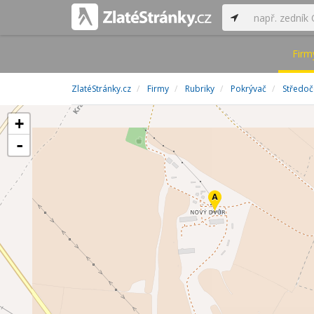
Firm
ZlatéStránky.cz
Firmy
Rubriky
Pokrývač
Středoč
+
-