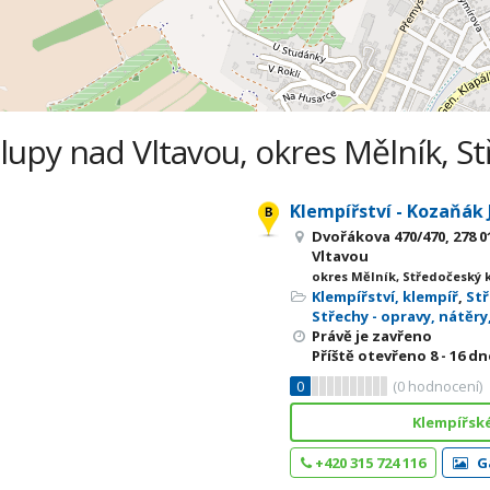
alupy nad Vltavou, okres Mělník, St
Klempířství - Kozaňák 
Dvořákova 470/470, 278 0
Vltavou
okres Mělník, Středočeský 
Klempířství, klempíř
,
St
Střechy - opravy, nátěry,
Právě je zavřeno
Příště otevřeno
8 - 16
dne
0
(
0
hodnocení)
Klempířské
+420 315 724 116
Ga