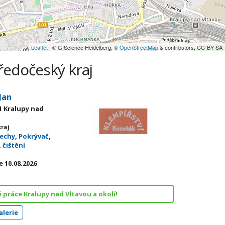
Leaflet
| © GIScience Heidelberg, ©
OpenStreetMap
& contributors, CC-BY-SA
ředočeský kraj
Jan
1 Kralupy nad
kraj
řechy
,
Pokrývač
,
 čištění
 10.08.2026
 práce Kralupy nad Vltavou a okolí!
lerie