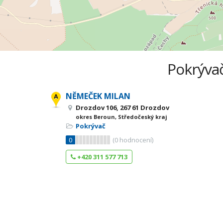
Pokrývač
NĚMEČEK MILAN
Drozdov 106, 267 61 Drozdov
okres Beroun, Středočeský kraj
Pokrývač
0
(
0
hodnocení)
+420 311 577 713