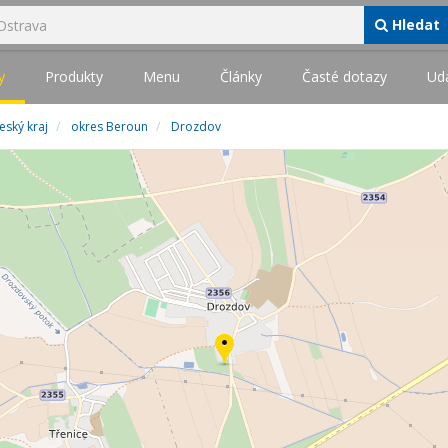
Hledat
y
Produkty
Menu
Články
Časté dotazy
Udá
eský kraj
okres Beroun
Drozdov