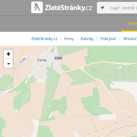
Firm
ZlatéStránky.cz
Firmy
Rubriky
Pokrývač
Středoč
+
-