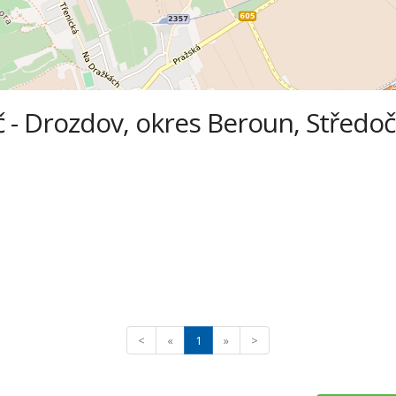
 - Drozdov, okres Beroun, Středoč
<
«
1
»
>