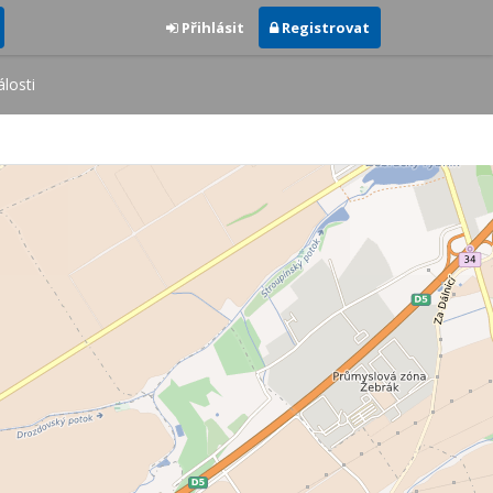
Přihlásit
Registrovat
losti