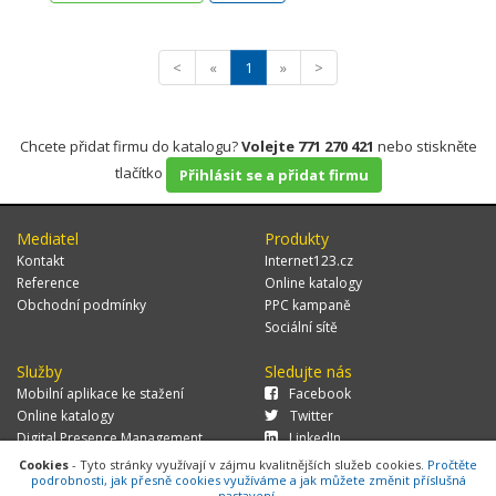
<
«
1
»
>
Chcete přidat firmu do katalogu?
Volejte 771 270 421
nebo stiskněte
tlačítko
Přihlásit se a přidat firmu
Mediatel
Produkty
Kontakt
Internet123.cz
Reference
Online katalogy
Obchodní podmínky
PPC kampaně
Sociální sítě
Služby
Sledujte nás
Mobilní aplikace ke stažení
Facebook
Online katalogy
Twitter
Digital Presence Management
LinkedIn
Více zákazníků
Cookies
- Tyto stránky využívají v zájmu kvalitnějších služeb cookies.
Pročtěte
podrobnosti, jak přesně cookies využíváme a jak můžete změnit příslušná
nastavení.