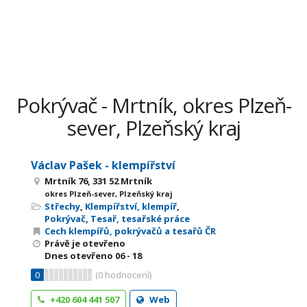
Pokrývač - Mrtník, okres Plzeň-
sever, Plzeňský kraj
Václav Pašek - klempířství
Mrtník 76, 331 52 Mrtník
okres Plzeň-sever, Plzeňský kraj
Střechy
,
Klempířství, klempíř
,
Pokrývač
,
Tesař, tesařské práce
Cech klempířů, pokrývačů a tesařů ČR
Právě je otevřeno
Dnes otevřeno
06 - 18
0
(
0
hodnocení)
+420 604 441 507
Web