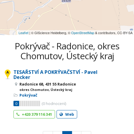
Leaflet
| © GIScience Heidelberg, ©
OpenStreetMap
& contributors, CC-BY-SA
Pokrývač - Radonice, okres
Chomutov, Ústecký kraj
TESAŘSTVÍ A POKRÝVAČSTVÍ - Pavel
Decker
Radonice 68, 431 55 Radonice
okres Chomutov, Ústecký kraj
Pokrývač
0
(
0
hodnocení)
+420 379 116 341
Web