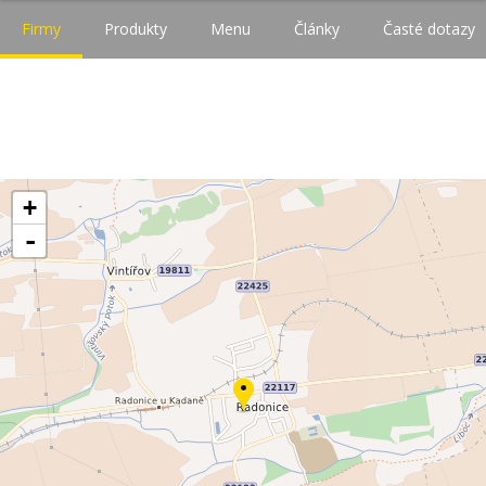
Firmy
Produkty
Menu
Články
Časté dotazy
+
-