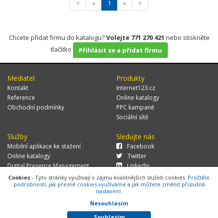
<
«
1
»
>
Chcete přidat firmu do katalogu?
Volejte 771 270 421
nebo stiskněte
tlačítko
Přihlásit se a přidat firmu
Mediatel
Produkty
Kontakt
Internet123.cz
Reference
Online katalogy
Obchodní podmínky
PPC kampaně
Sociální sítě
Služby
Sledujte nás
Mobilní aplikace ke stažení
Facebook
Online katalogy
Twitter
Digital Presence Management
LinkedIn
Více zákazníků
Cookies
- Tyto stránky využívají v zájmu kvalitnějších služeb cookies.
Pročtěte
podrobnosti, jak přesně cookies využíváme a jak můžete změnit příslušná
nastavení.
Nesouhlasím
© 2026 MEDIATEL CZ, s.r.o.,
Za Potokem 46/4, 106 00 Praha 10, tel.:
+420 771 270 421, verze 1.29.0.143,
Cookies
Souhlasím