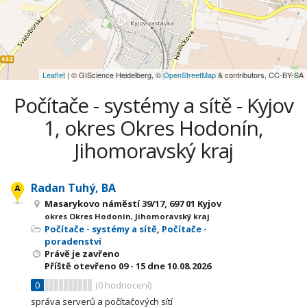
Leaflet
| © GIScience Heidelberg, ©
OpenStreetMap
& contributors, CC-BY-SA
Počítače - systémy a sítě - Kyjov
1, okres Okres Hodonín,
Jihomoravský kraj
Radan Tuhý, BA
Masarykovo náměstí 39/17, 697 01 Kyjov
okres Okres Hodonín, Jihomoravský kraj
Počítače - systémy a sítě
,
Počítače -
poradenství
Právě je zavřeno
Příště otevřeno
09 - 15
dne 10.08.2026
0
(
0
hodnocení)
správa serverů a počítačových sítí