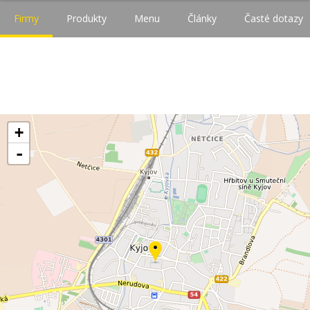
Firmy
Produkty
Menu
Články
Časté dotazy
+
-