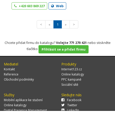
+420 603 869 227
Web
<
«
1
»
>
Chcete přidat firmu do katalogu?
Volejte 771 270 421
nebo stiskněte
tlačítko
Přihlásit se a přidat firmu
Mediatel
Produkty
Kontakt
Internet123.cz
Reference
Online katalogy
Obchodní podmínky
PPC kampaně
Sociální sítě
Služby
Sledujte nás
Mobilní aplikace ke stažení
Facebook
Online katalogy
Twitter
Digital Presence Management
LinkedIn