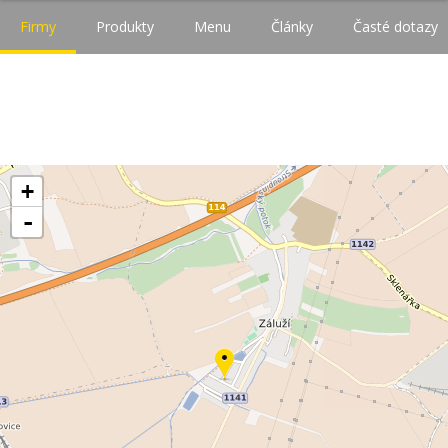
Firmy
Produkty
Menu
Články
Časté dotazy
+
-