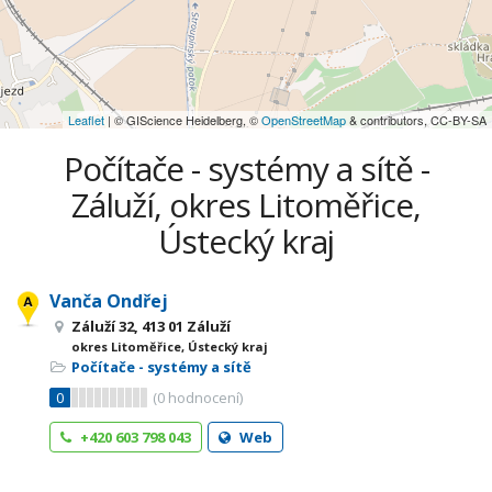
Leaflet
| © GIScience Heidelberg, ©
OpenStreetMap
& contributors, CC-BY-SA
Počítače - systémy a sítě -
Záluží, okres Litoměřice,
Ústecký kraj
Vanča Ondřej
Záluží 32, 413 01 Záluží
okres Litoměřice, Ústecký kraj
Počítače - systémy a sítě
0
(
0
hodnocení)
+420 603 798 043
Web