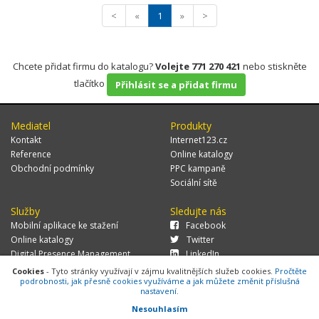
<
«
1
»
>
Chcete přidat firmu do katalogu?
Volejte 771 270 421
nebo stiskněte
tlačítko
Přihlásit se a přidat firmu
Mediatel
Produkty
Kontakt
Internet123.cz
Reference
Online katalogy
Obchodní podmínky
PPC kampaně
Sociální sítě
Služby
Sledujte nás
Mobilní aplikace ke stažení
Facebook
Online katalogy
Twitter
Digital Presence Management
LinkedIn
Více zákazníků
Cookies
- Tyto stránky využívají v zájmu kvalitnějších služeb cookies.
Pročtěte
podrobnosti, jak přesně cookies využíváme a jak můžete změnit příslušná
nastavení.
Nesouhlasím
© 2026 MEDIATEL CZ, s.r.o.,
Za Potokem 46/4, 106 00 Praha 10, tel.: